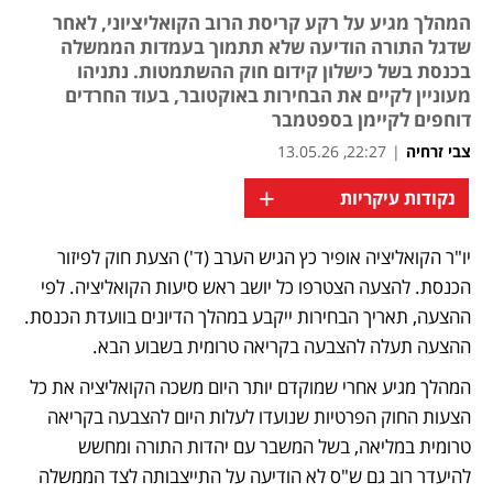
המהלך מגיע על רקע קריסת הרוב הקואליציוני, לאחר
שדגל התורה הודיעה שלא תתמוך בעמדות הממשלה
בכנסת בשל כישלון קידום חוק ההשתמטות. נתניהו
מעוניין לקיים את הבחירות באוקטובר, בעוד החרדים
דוחפים לקיימן בספטמבר
צבי זרחיה
|
22:27, 13.05.26
+
נקודות עיקריות
יו"ר הקואליציה אופיר כץ הגיש הערב (ד') הצעת חוק לפיזור 
נפתח בכרטיסייה חדשה
נפתח בכרטיסייה חדשה
הכנסת. להצעה הצטרפו כל יושב ראש סיעות הקואליציה. לפי 
ההצעה, תאריך הבחירות ייקבע במהלך הדיונים בוועדת הכנסת. 
ההצעה תעלה להצבעה בקריאה טרומית בשבוע הבא.
המהלך מגיע אחרי שמוקדם יותר היום משכה הקואליציה את כל 
הצעות החוק הפרטיות שנועדו לעלות היום להצבעה בקריאה 
טרומית במליאה, בשל המשבר עם יהדות התורה ומחשש 
להיעדר רוב גם ש"ס לא הודיעה על התייצבותה לצד הממשלה 