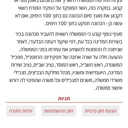
זמן זה החליטה הממשלה להאריך את כהונתם באופן זמני או 
קבוע. במקרה כזה, השר המופקד על הפקיד המודח רשאי 
לקבוע את מועד סיום הכהונה גם בתוך 100 הימים, ואם לא 
עשה כן - הכהונה תפקע בתוך 100 הימים.
סעיף נוסף קובע כי הממשלה רשאית להעביר מכהונה בכיר 
בשירות המדינה בכל עת, לפי שיקול דעתה הבלעדי, לאחר 
שניתנה לו ההזמנות להשמיע את עמדתו בפני הממשלה. 
ההצעה חלה על שורה ארוכה של תפקידים: הרמטכ״ל, מפכ״ל 
המשטרה, ראש השב״כ, ראש המוסד, נציב שב״ס, נציב שירות 
המדינה, היועמ״שית ומשניו, מנהל מחלקת הבג״צים, מנכ״לי 
משרדי ממשלה, משנים למנכ״לים וכל משרה שהמינוי לה דורש 
אישור ממשלה.
תגיות
הצעת חוק פרטית
חוק ההשתמטות
יהדות התורה