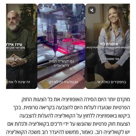
בתפקידים כאלה אי אפשר לחכות: אושרת לוי מניעה השקעות ענק מהטלפון_v
טכנולוגיה זה לא רק בהייטק: גם תעשיית המזון הישראלית מאמצת כלי AI, אוטומציה וניתוח דאטה בזמן אמת
זה שינה לי את החיים: 
מוקדם יותר היום הסירה האופוזיציה את כל הצעות החוק 
הפרטיות שנועדו לעלות היום להצבעה בקריאה טרומית. בכך 
ביקשו באופוזיציה ללחוץ על הקואליציה להעלות להצבעה 
הצעות חוק פרטיות שהוגשו על ידי ח"כים בקואליציה ולגלות אם 
יש לקואליציה רוב. כאמור, מחשש להיעדר רוב משכה הקואליציה 