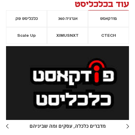
עוד בכלכליסט
פודקאסט
אנרגיה 360
כלכליסט טק
Scale Up
XIMUSNXT
CTECH
יסייה חדשה
נפתח בכרטיסייה חדשה
מדברים כלכלה, עסקים ומה שביניהם