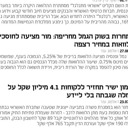
02.1
 השם הקליט "אשראי מתגלגל" מסתתרת ההלוואה היקרה ביותר במער
ננסית. חברות כרטיסי האשראי והבנקים מציעים חיוב חודשי קבוע וידוע
האשראי, ו"גלגול" היתרה לחודש הבא. אבל הריבית שמסתתרת מגיעה ג
חרות בשוק הגמל מחריפה: מור מציעה לחוסכי
וואות במחיר רצפה
אלמוג עזר
27.0
|
מור גמל ופנסיה מציעה הלוואות בריבית של 5.25%, הנמוכה בענ
פריים מינוס 0.75%. שיעור ההלוואות שלה מכלל הנכסים גם הוא הגבוה בע
ווה סיכון להפסד במקרה של הורדת ריבית, וירידת תשואה לכלל החוסכי
מימון ישיר תחזיר ללקוחות 4.1 מיליון שקל על
לה שגבתה בלי ליידע
אלמוג עזר
23.0
|
זר הוא במסגרת פשרה בתביעה ייצוגית שטענה שחברת האשראי גבתה
ות נוספות בעת מתן הלוואות לרכב - למרות שעמלת פתיחת התיק אמורה
לכלול אותן; כל אחד מהלווים הרלוונטיים יקבל 89 שקל לחשבון הבנק,
דין תקבל 765 אלף שקל