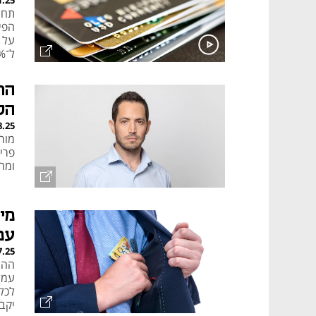
1.25
תחת
הפי
על 
ל־16%, גבוהה מהריבית על המינוס. כך נימנע ממלכודת הגמישות המדומה
הת
הל
8.25
ומה
עמ
7.25
ההח
עמל
יקבלו 190 אלף שקל ועורכת ה