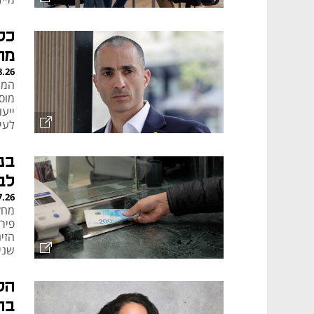
סיר
כל
מה
8.26
הממ
מוס
ייעו
לעי
הפר
בנ
לב
7.26
מחק
פיר
הזי
שני
הל
בה