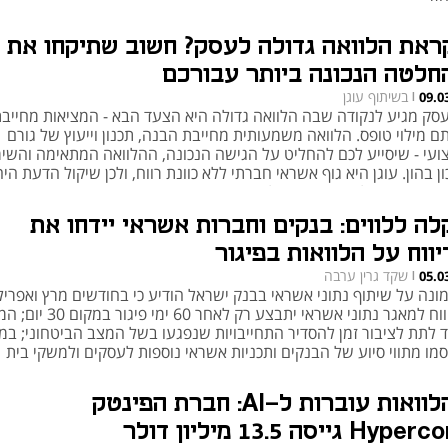
ראת הלוואה גדולה לעסק? חשוב שתיקחו את
חלטה הנכונה ביותר עבורכם
בשיתוף עוגן
09.0
|
סק מגיע לנקודה שבה הלוואה גדולה היא הצעד הבא - המציאות מחייבת
ם מילוי טופס. הלוואה משמעותית מחייבת הבנה, תכנון וייעוץ של גורם
ועי - שיסייע לכם להחליט על הגישה הנכונה, ההלוואה המתאימה והשי
ן בהון. עוגן היא גוף אשראי חברתי ללא כוונת רווח, ולכן שיקול הדעת היח
 הוא הרצון למקסם את הצלחת העסק
לה ללווים: בנקים וחברות אשראי יידחו את
יווח על הלוואות בפיגור
שקד גרין ערבה
05.0
|
ונה על שיתוף נתוני אשראי בבנק ישראל הודיע כי בחודשים מרץ ואפריל
הדיווח למאגר נתוני אשראי יתבצע רק לאחר 60 ימ
ד לתת לציבור זמן להסדיר התחייבויות שנפגעו בשל המצב הביטחוני; במ
סמו מתווי סיוע של הבנקים ותכניות אשראי נוספות לעסקים ולמשקי בית
ההלוואות עוברות ל-AI: חברת הפינטק
Hyp גייסה 13.5 מיליון דולר