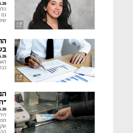
6.26
הלו
גם 
שיכ
בש
6.26
לאח
כבר הגיעו ל-10 מיל
הב
"ה
5.26
היר
שקל
ההח