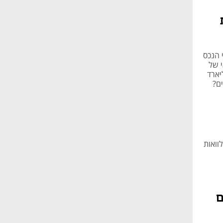
רה לישראלים ללוות עד 70% משווי הנכס
 של
2022 למחצית 2025 וכבר עומד על 34 מיליארד
ים?
 שיעור הלוואות
ם