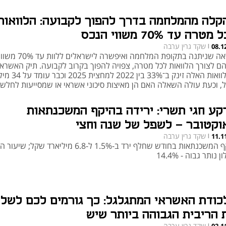
קלה מהמלחמה בדרך להפוך לקבועה: הלוואות
מטרה עד 70% משווי הנכס
שקד גרין ערבה
08.1
|
הוראה שניתנה בתקופת המלחמה ואיפש
ם לצורך הלוואות לכל מטרה, צפויה להפוך בקרוב לקבועה. תיק האשראי
ההלוואות האלה זינק ב־33% בין 
, וכעת עולה השאלה האם הן מאיצות סיכוני אשראי או שמסייעות לחלש
קע חגי תשרי: ירידה בהיקף המשכנתאות
וקטובר - לשפל של שנה וחצי
שקד גרין ערבה
11.1
|
היקף המשכנתאות בחודש שחלף ירד ב-1.5% ל-6.8 מיליארד שקל;
 נותר גבוה - 14.4%
כודת האשראי המתגלגל: כך גורמים לכם לשל
 הריבית הגבוהה ביותר שיש
שקד גרין ערבה
|