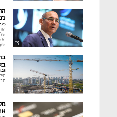
הה
לכל 
2.25
שלה
שקל
בר
בא
1.25
הבלון
מל
את