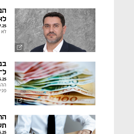
הב
לא
7.25
לא 
בנ
ל־60 יום בעקבות המבצע באירא
6.25
ההחל
פגי
הר
תש
6.25