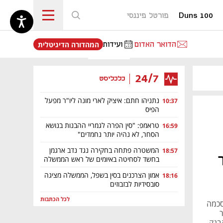
Duns 100
פורטל פיננסי
נפתח בכרטיסייה חדשה
הדואר האדום
ועידות
המהדורה הדיגיטלית
24/7
כלכליסט
נתניהו חתם: איציק לארי מונה ליו"ר מפעל
10:37
הפיס
טראמפ: "סין הפרה לגמריי ההבנות בנושא
16:59
הסחר, לא נהיה יותר נחמדים"
המשטרה פתחה בחקירה נגד נדב ארגמן
18:57
בחשד לסחיטה באיומים של ראש הממשלה
אמון הצרכנים בסין בשפל, הממשלה מציגה
18:16
סובסידיות לבזבוזים
לכל הכתבות
סכמה
הבנק