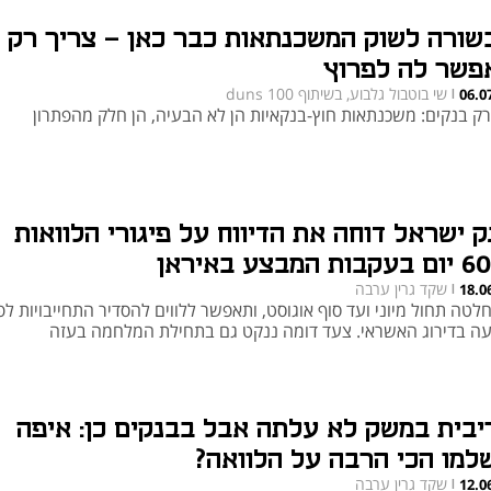
שורה לשוק המשכנתאות כבר כאן – צריך רק
פשר לה לפרוץ
שי בוטבול גלבוע, בשיתוף duns 100
06.0
|
רק בנקים: משכנתאות חוץ-בנקאיות הן לא הבעיה, הן חלק מהפתרון
ק ישראל דוחה את הדיווח על פיגורי הלוואות
ן
שקד גרין ערבה
18.0
|
טה תחול מיוני ועד סוף אוגוסט, ותאפשר ללווים להסדיר התחייבויות לפ
עה בדירוג האשראי. צעד דומה ננקט גם בתחילת המלחמה בעזה
יבית במשק לא עלתה אבל בבנקים כן: איפה
למו הכי הרבה על הלוואה?
שקד גרין ערבה
12.0
|