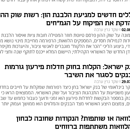
ב להם
לים חדשים למניעת הלבנת הון: רשות שוק ההו
דקת את הפיקוח על הגמ"חים
שקד גרין ערבה
02.0
|
ונה על שוק ההון פרסם טיוטת חוזר המטילה חובות ציות ואיסור הלבנת ה
דות לגמילות חסדים, המספקים הלוואות; הרפורמה מחייבת מינוי נושא 
די, ביצוע הליכי "הכר את הלקוח" מוגברים לאנשי ציבור, והיערכות מקיפה
דן החדש של האשראי הקהילתי; היישום המלא ייכנס לתוקף שנה וחצי ל
סום הסופי
ק ישראל: הקלות בחוק חדלות פירעון גורמות
נקים לסגור את השיבר
שקד גרין ערבה
29.0
|
ר בינלאומי של בנק ישראל בחן כיצד רפורמות שמקלות על חייבים בחדל
עון משפיעות על התנהגות הציבור ועל שוק האשראי. הממצאים הראו כי 
נוק במספר הבקשות לחדלות פירעון הוא זמני ודועך כעבור כחמש עד שב
ם, צמצום היצע האשראי מצד הבנקים והמלווים הוא ממושך ועמוק יותר
וואה או שותפות? הנקודות שחובה לבחון
לוואות משתתפות ברווחים