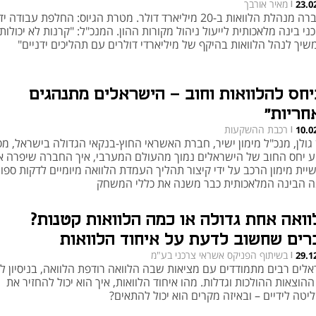
מאיר אורבך
23.0
|
החברה מנהלת הלוואות ב-20 מיליארד דולר. מטרת הגיוס: החלפת עבודה 
ני בינה מלאכותית לייעול ניהול מקורות ההון. המנכ"ל: "קרנות לא יכולות
שיך לנהל הלוואות בהיקף של מיליארדי דולרים עם תהליכים ידניים"
יחס להלוואות וחוב – הישראלים מתנהגים
חריות"
רכבת ההשקעות
10.0
|
גולן, מנכ"ל מימון ישיר, חברת האשראי החוץ-בנקאי הגדולה בישראל, מס
ע יחס החוב של הישראלים נמוך מהעולם המערבי, איך החברה שיפרה א
ית מימון הרכב על ידי קיצור תהליך העמדת הלוואה מיומיים לדקות ספור
ה הבינה המלאכותית כבר משנה את כללי המשחק
וואה אחת גדולה או כמה הלוואות קטנות?
רים שחשוב לדעת על איחוד הלוואות
בשיתוף הפניקס אשראי צרכני בע"מ
29.1
|
אלים רבים מתמודדים עם מציאות שבה הלוואה רודפת הלוואה, בניסיון ל
הוצאות ההולכות וגדלות. מהו איחוד הלוואות, איך הוא יכול להחזיר את
טה לידיים – ובאיזה מקרים הוא יכול להתאים?