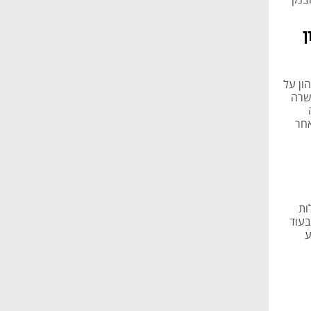
ן
ון על
משרה
אחר
ות
בעוד
ע