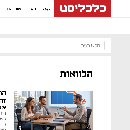
24/7
באזז
שוק ההון
הלוואות
הר
זה
8.26
בתו
קשי
לנט
מיי