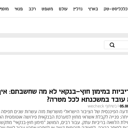
כלכליסט-טק
בארץ
נדל"ן
עולם
משפט
רכב
פנאי
מוסף
יביות במימון חוץ-בנקאי לא מה שחשבתם: איך
 עובד במשכנתא לכל מטרה?
בשיתוף wecheck
05.0
|
דעה הפיננסית של הציבור הישראלי מושרשת מזה עשרות שנים תפיסה
חה: פנייה לקבלת אשראי מחוץ למערכת הבנקאית פירושה אוטומטית ה
ילת הלוואה בריביות עתק. עבור רבים, המושג "מימון חוץ-בנקאי" מתקשר
דית לחוסר ברירה, למצוקה תזרימית קשה או לפתרון אחרון עבור לווים ש