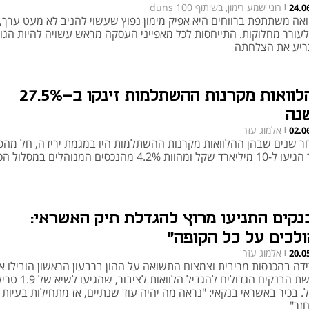
רוני שמע רימון, בשיתוף duns 100
24.0
|
ואה משתתפת ברווחים היא אפיק מימון נפוץ שעשוי להניב לא מעט ערך,
לעורר מחלוקות. התייחסות לכל מאפייני העסקה מראש עשויה להיות הגו
ריע את הצלחתה
ההלוואות מקרנות ההשתלמות זינקו ב-27.5%
נה
אלמוג עזר
02.0
|
ר שנים שבהן ההלוואות מקרנות ההשתלמות היו במגמת ירידה, חל מהפך
יארד שקל ומהוות 4.2% מהנכסים המנוהלים במסלול הכללי
נקים התניעו מרוץ להגדלת תיק האשראי:
ולכים על כל הקופה"
אלמוג עזר
20.0
|
ידה בהכנסות מריבית וצמצום התשואה על ההון ברבעון הראשון הובילו א
חמשת הבנקים הגדולים להגדיל הלוואות לציבור, ש
. בכיר באשראי בנקאי: "נראה מה יהיה עוד שנתיים, אז מתחילות בעיות
זר"