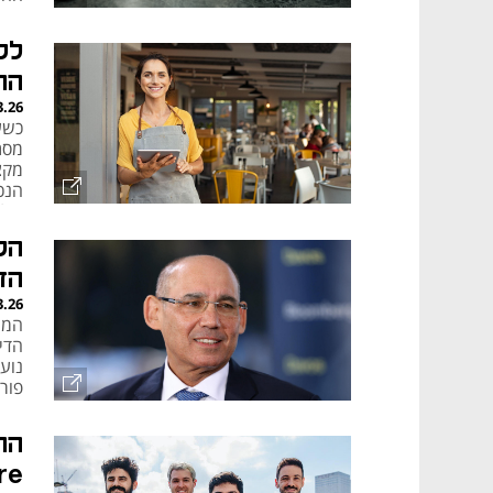
לק
הה
3.26
כשע
מסת
מקצ
הנכו
שלה
הק
הד
3.26
הממ
נוע
פור
ercore