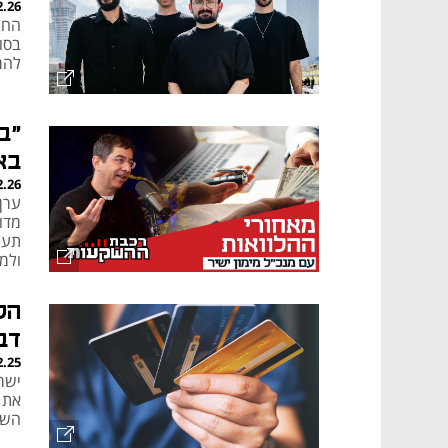
2.26
בסוכ
להמ
"ב
בא
2.26
ערן 
מדו
תעשי
ולמ
הל
דב
2.25
ישר
את ה
השלי