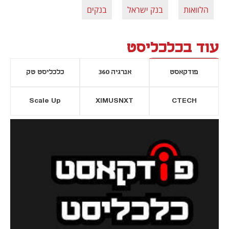
הלוואות
בנק ישראל
בנקים
עוד בכלכליסט
פודקאסט
אנרגיה 360
כלכליסט טק
Scale Up
XIMUSNXT
CTECH
יסייה חדשה
נפתח בכרטיסייה חדשה