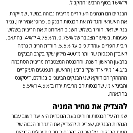
ול־16% בסוף הרבעון המקביל.
הבנקים הם הנהנים העיקריים מריבית גבוהה במשק, שמייקרת 
את האשראי ומגדילה את הכנסות הבנקים. פרופ' אמיר ירון, נגיד 
בנק ישראל, הוריד בשלוש השנים האחרונות את הריבית בשלוש 
פעימות, בשיעור מצטבר של 0.75%, מ־4.75% ל־4%. בהתאם, 
ריבית הפריים עומדת כיום על 5.5%. הורדת הריבית גרמה 
לאובדן הכנסות של יותר מ־400 מיליון שקל בקרב הבנקים 
ברבעון הראשון השנה, וההכנסה המצטברת מריבית הסתכמה 
ב־14.2 מיליארד שקל ברבעון הראשון. הנפגעים העיקריים 
מהמהלך הם דווקא שני הבנקים הבינוניים בגודלם, דיסקונט 
והבינלאומי, שהכנסותיהם מריבית ירדו ב־4.5% ו־5.5% 
בהתאמה.
להצדיק את מחיר המניה
שמירה על הכנסות ורווחים בעת הנוכחית היא יעד חשוב עבור 
הנהלות הבנקים, שצריכות להצדיק את התמחור הגבוה של 
מניות הבנקים. על הירידה בהכנסות מריבית יכולים הבנקים 