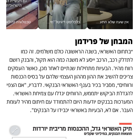
אין שעה שלא התעסקתי במשבר - טל אלכסנדרוביץ’ שגב מנהלת משברים תקשורתיים מכל מקום עם ה- Galaxy Z Fold8 Ultra שלה_v
כלכליסט דיגיטל "חינוך הוא המשימה של החיים שלי"_v
טכנולוגיה זה לא רק בהייטק: גם תעשיי
המבחן של פרידמן
״בתחום האשראי, בשנה הראשונה כולם משלמים. זה כמו 
לתדלק רכב, הרכב ייסע לא משנה כמה הוא תקול, והבנק רושם 
רווח מהיר. הבעיות מתחילות שנתיים לאחר מכן, כאשר העסקים 
צריכים להשיב את ההון מההון העצמי שלהם על בסיס הכנסות 
ורווחים״, מסביר בכיר בענף האשראי הבנקאי. לדבריו, "אם הצפי 
להגדלת הביקוש יתממש, הרווחים יגדלו עם צמיחת האשראי. 
המערכות בבנקים יודעות היום להתמודד עם חיתום מהיר לעומת 
העבר. אם לא, הבעיות באשראי יכבידו על הבנקים".