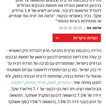
הירידה בהכנסות מריבית וצמצום התשואה על ההון
ברבעון הראשון הובילו את חמשת הבנקים הגדולים
להגדיל הלוואות לציבור, שהגיעו לשיא של 1.9 טריליון
שקל. בכיר באשראי בנקאי: "נראה מה יהיה עוד שנתיים,
אז מתחילות בעיות ההחזר"
אלמוג עזר
|
06:05, 20.05.26
+
נקודות עיקריות
הירידה בהכנסות מריבית התניעה מרוץ להגדלת תיק האשראי - 
נפתח בכרטיסייה חדשה
נפתח בכרטיסייה חדשה
נפתח בכרטיסייה חדשה
נפתח בכרטיסייה חדשה
כך עולה מהדו"חות הכספיים לרבעון הראשון של חמשת הבנקים 
הגדולים בישראל, שמתמודדים עם סביבה של הורדת ריבית על 
ידי בנק ישראל. כמו כן הם התמודדו לראשונה עם מס משמעותי 
שהוטל על רווחיות גבוהה, שמיוחסת לריבית הגבוהה במשק, ולא 
למנוע צמיחה אחר. 
הפועלים
, 
לאומי
, 
מזרחי טפחות
, 
דיסקונט
והבינלאומי הציגו יחד רווח נקי רבעוני של 7.1 מיליארד שקל, 
ירידה של 7.5% בהשוואה לרבעון המקביל אשתקד. התשואה 
על ההון בענף ירדה לכ־13%, בהשוואה ל־15% בסוף אשתקד 