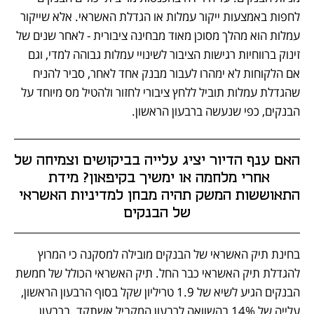
לחפות באמצעות ייקור עמלות או הגדלת האשראי. אלא שייקור 
עמלות הוא מהלך מסוכן מאוד מבחינה ציבורית - לאחר שנים של 
זינוק ברווחיות רגישות הציבור לשינויי עמלות גבוהה למדי, וגם 
אם הלקוחות לא ימהרו לעבור מבנק אחד לאחר, סביר להניח 
שהגדלת עמלות תוביל ללחץ ציבורי לחזור ולהטיל מס מיוחד על 
הבנקים, כפי שנעשה ברבעון הראשון.  
האם ענף הדיור יציג עלייה בביקושים וצמיחה של 
אחרי מלחמה או ימשיך בקיפאון? מידת 
התאוששות המשק תהיה מבחן למדיניות האשראי 
של הבנקים
בחינת תיק האשראי של הבנקים מובילה למסקנה כי המרוץ 
להגדלת תיק האשראי כבר החל. תיק האשראי הכולל של חמשת 
הבנקים הגיע לשיא של 1.9 טריליון שקל בסוף הרבעון הראשון, 
עלייה של 14% בהשוואה לרבעון המקביל אשתקד. ברבעון 