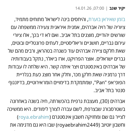
יקיר שגב
|
07:00, 14.01.26
בזמן שאיראן בוערת
, והיחסים בינה לישראל מתוחים מתמיד, 
נפתח בכרטיסייה חדשה
נפתח בכרטיסייה חדשה
ציוריה של רויה אברהים, אמנית איראנית צעירה ממשפחה עם 
שורשים יהודיים, מוצגים בתל אביב. ואם לא די בכך, אלו ציורי 
עירום גבריים, חושניים וריאליסטיים, לעתים פרונטליים ובוטים, 
שאת חלקם ציירה אברהים עוד כשגרה בטהראן, ורבים מהם של 
גברים ישראלים. אוצר הפרויקט, ארז ביאלר, נתקל בעבודותיה 
של אברהים באינסטגרם ויצר איתה קשר. היא שלחה לו עבודות 
דרך גרמניה שאת חלקן מכר, וחלק אחר מוצג כעת בגלריית 
הפופ־אפ "Pan", שמתמקדת בדימויים הומו־אירוטיים, בדיזנגוף 
סנטר בתל אביב. 
אברהים (30), מעצבת גרפית בהכשרתה, חיה בשנה באחרונה 
בשטרסבורג שבצרפת, לשם עברה לצורך לימודים. היא ממשיכה 
לצייר גם שם ומחזיקה חשבון אינסטגרם (
roya.ebrahim
) 
וחשבון יוטיוב (royaebrahim2449) שבו היא גם מדגימה את 