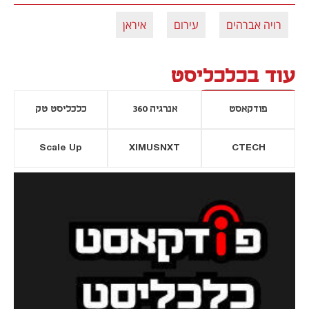
רויה אברהים
עירום
איראן
עוד בכלכליסט
פודקאסט
אנרגיה 360
כלכליסט טק
Scale Up
XIMUSNXT
CTECH
יסייה חדשה
נפתח בכרטיסייה חדשה