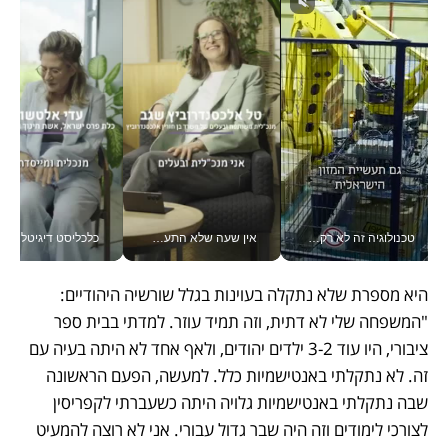
טכנולוגיה זה לא רק בהייטק: גם תעשיית המזון הישראלית מאמצת כלי AI, אוטומציה וניתוח דאטה בזמן אמת
אין שעה שלא התעסקתי במשבר - טל אלכסנדרוביץ’ שגב מנהלת משברים תקשורתיים מכל מקום עם ה- Galaxy Z Fold8 Ultra שלה_v
כלכליסט דיגיטל
היא מספרת שלא נתקלה בעוינות בגלל שורשיה היהודיים: 
"המשפחה שלי לא דתית, וזה תמיד עוזר. למדתי בבית ספר 
ציבורי, היו עוד 3-2 ילדים יהודים, ולאף אחד לא היתה בעיה עם 
זה. לא נתקלתי באנטישמיות כלל. למעשה, הפעם הראשונה 
שבה נתקלתי באנטישמיות גלויה היתה כשעברתי לקפריסין 
לצורכי לימודים וזה היה שבר גדול עבורי. אני לא רוצה להמעיט 