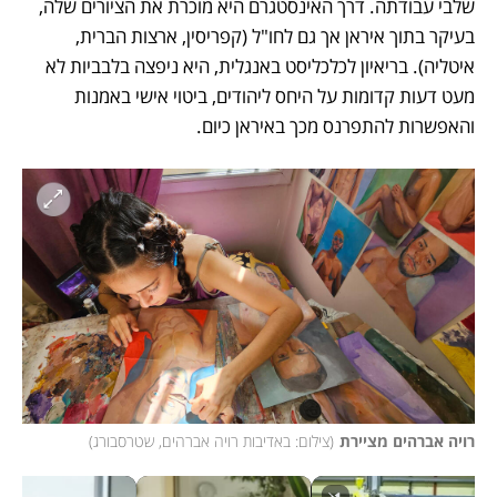
שלבי עבודתה. דרך האינסטגרם היא מוכרת את הציורים שלה, 
בעיקר בתוך איראן אך גם לחו"ל (קפריסין, ארצות הברית, 
איטליה). בריאיון לכלכליסט באנגלית, היא ניפצה בלבביות לא 
מעט דעות קדומות על היחס ליהודים, ביטוי אישי באמנות 
והאפשרות להתפרנס מכך באיראן כיום.
רויה אברהים מציירת
(
צילום: באדיבות רויה אברהים, שטרסבורג
)