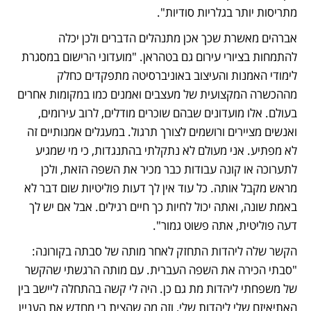
מתריסות יותר בגלריות סודיות".
אברהים מאשרת שכך אכן מתנהלים הדברים ולכן יכלה 
להתמחות בציורי עירום גם בטהראן. "מועדוני הרישום במסגרת 
לימודי האמנות והעיצוב באוניברסיטה מתפקדים כחלק 
מההכשרה המקצועית של מעצבים ואמנים כמו במקומות אחרים 
בעולם. אלו מועדונים שבהם שוכרים מודלים, לרוב עירומים, 
ואנשים מציירים ורושמים לצורך תרגול. במעגלים אמנותיים זה 
לא מפתיע. אני מעולם לא נתקלתי בהתנגדות, כי מי שמגיע 
לתערוכה או קונה עבודות כבר מכיר את השפה הזאת, ולכן 
מראש מקבל אותה. כל עוד אין לך דעות פוליטיות שום דבר לא 
באמת שונה, ואתה יכול לחיות כך חיים רגילים. אבל אם יש לך 
דעה פוליטית, אתה פשוט גמור". 
הקשר שלה ליהדות התחזק לאחר מותה של סבתה בקורונה: 
"סבתי הכירה את השפה העברית. עם מותה הרגשתי שהקשר 
של משפחתי ליהדות מת גם כן. היה לי קשה בהתחלה ליישב בין 
האתיאיזם שלי ליהדות שלי, וזה מה שהצית בי מחדש את העניין 