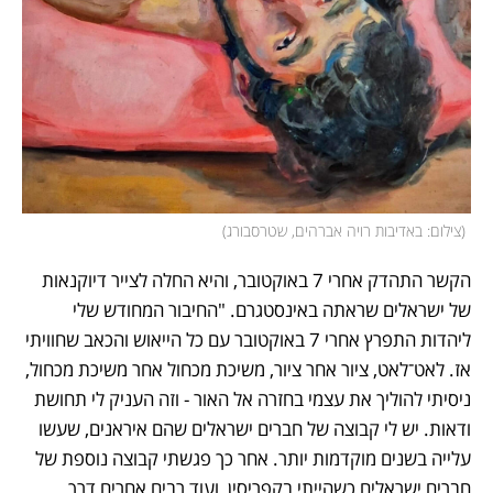
(
צילום: באדיבות רויה אברהים, שטרסבורג
)
הקשר התהדק אחרי 7 באוקטובר, והיא החלה לצייר דיוקנאות 
של ישראלים שראתה באינסטגרם. "החיבור המחודש שלי 
ליהדות התפרץ אחרי 7 באוקטובר עם כל הייאוש והכאב שחוויתי 
אז. לאט־לאט, ציור אחר ציור, משיכת מכחול אחר משיכת מכחול, 
ניסיתי להוליך את עצמי בחזרה אל האור - וזה העניק לי תחושת 
ודאות. יש לי קבוצה של חברים ישראלים שהם איראנים, שעשו 
עלייה בשנים מוקדמות יותר. אחר כך פגשתי קבוצה נוספת של 
חברים ישראלים כשהייתי בקפריסין, ועוד רבים אחרים דרך 