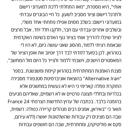
אותי", היא מספרת, "מאז התחלתי ללכת למועדוני רישום 
ולתרגל רישום וציור מסביב לשעון. כל חיי הבוגרים עבדתי 
במועדוני רישום: בשלב מסוים אפילו פתחתי אחד משלי, 
ובשלבים אחרים עבדתי עם חבר, חלקנו חלל יחד. אבל מרצים 
לציור שיכלו להדריך אותי בציור גוף האדם בשיטה האקדמית 
שבאמת רציתי ללמוד, מהסוג שאני עושה כיום, לא היו לי 
בטהראן. לכן בפועל למדתי לבד דרך יוטיוב את אופן הציור של 
המאסטרים הישנים, וישבתי ללמוד ולצייר כל היום מול המחשב".
סצנת האמנות המחתרתית בטהראן קיימת ומשגשגת. בספר 
"Alternative Iran" בהוצאת אוניברסיטת סטנפורד מסבירה 
החוקרת פמלה קארימי כי היא לא נעשית במחשכים אלא 
בגלריות ובחללי תצוגה פרטיים או לא רשמיים, שאליהם מגיעים 
בהזמנה בלבד. בכתבה של ערוץ החדשות הצרפתי France 24 
תואר כי "באיראן, אמנים רבים מנהלים קריירה כפולה: רשמית, 
שבה הם מציגים רק עבודות שהשלטונות יאשרו (ללא עירום, 
סקס או פוליטיקה), ומחתרתית, שבה הם חושפים עבודות 