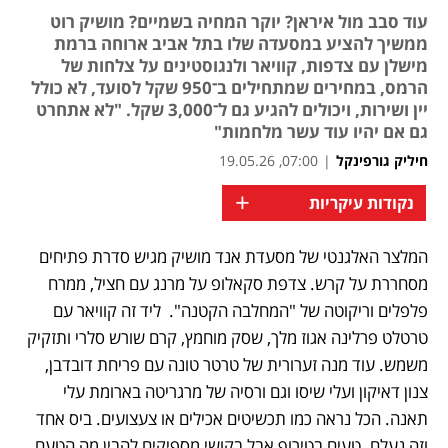
עוד סבב מול איראן? יוקר המחיה בשמיים? מושיק רוט
ממשיך להציע במסעדה שלו בתל אביב ארוחה ברמת
מישלן עם צדפות, קוויאר ולנגוסטינים על צלחות של
הרמס, במחירים שמתחילים ב־950 שקל לסועד, לא כולל
יין ושירות, ויכולים להגיע גם ל־3,000 שקל. "לא אתחרט
גם אם יהיו עוד עשר מלחמות"
חיליק גורפינקל
|
07:00, 19.05.26
+
נקודות עיקריות
המלצר האלגנטי של מסעדת אנד מושיק מגיש סדרת פתיחים 
מסחררת על קרש. צדפת סקאלופ על מרנג עם חציל, ממרח 
פלפלים וריקוטה של "המחלבה הקטנה".  ליד זה קוויאר עם 
טרטלט פרלינה אגוז מלך, שסק מוחמץ, קרם שורש סלרי ותזקיק 
משמש. עוד מנה זערורית של טרטר טונה עם פריחת דובדבן, 
צנון דאיקון ועלי שיסו וגם ורסיה של מרגריטה בארומת עלי 
תאנה. הכל נראה כמו תכשיטים אכילים או צעצועים. ביס אחד 
וזה נעלם. טעים בטירוף אבל בקושי מספיקים להבין מה הטעם 