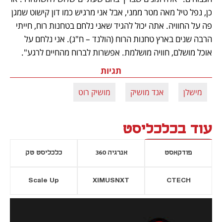
כן, נפל טיל מאה מטר ממני, אבל אני מרגיש כמו דון קישוט שמגן 
פה על החוויה. אתה יכול להגיד שאני נלחם בטחנות רוח, חייתי 
הרבה שנים בארץ טחנות הרוח (הולנד – ח"ג). אני נלחם על 
אוכל מושלם, חוויה מושלמת. אפשרות לברוח מהחיים לרגע".
תגיות
מישלן
אנד מושיק
מושיק רוט
עוד בכלכליסט
פודקאסט
אנרגיה 360
כלכליסט טק
Scale Up
XIMUSNXT
CTECH
יסייה חדשה
נפתח בכרטיסייה חדשה