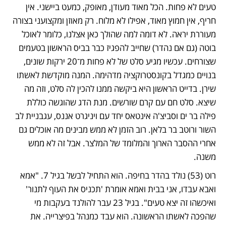
טעים לא פחות. הכל מאוד מעודן, מאופק, כמעט ביישני. אין 
חריף, אין חמוץ מאוד, אפילו לא מלוח. רק מאוזן ומקצועני בצורה 
מעוררת יראה. לא דומה למה שהולך כאן אצלנו, כלומר לאוכל 
בוטה (גם אם נהדר) שחייב להפגיז כבר בביס הראשון בטעמים 
שצורחים. עכשיו מגיע סלט של לא פחות מ־20 ירקות שונים, 
בנויים כמגדל בקונסטרוקציה מדהימה. המנה מוקדשת לאשתו 
שירן. בדייט הראשון היא ביקשה ממנו להכין לה סלט, וזה מה 
שיצא. סלט חם עם קרם שורשים. מנת הדג שהוגשה כוללת 
פילה בר ים וסביצ'ה אינטאס יחד עם ויניגרט אננס, עגבניית לב 
השור ורוטב בר בלאן. רוב הזמן לא ממש מבינים מה אוכלים גם 
אחרי ההסבר הארוך והמלומד של המלצר. אבל זה לא ממש 
משנה.
רוט (53) נולד בהדר בחיפה. הוא התחיל לבשל בגיל 7. "אמא 
ואבא עבדו, אני בבית ואמא אומרת 'תכניס את העוף לתנור' 
ואיכשהו זה יצא טעים". בגיל 23 עבר להולנד בעקבות מי 
שהפכה לאשתו הראשונה. הוא עבד כמנהל בפיצרייה. את 