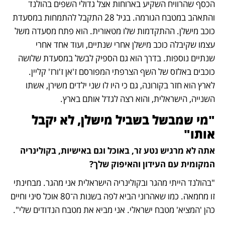
הכסף שהרוויח השקיע בארוחות אצל גדולי השפים בהולנד 
והתאהב במטבח הגורמה. בגיל 28 התקבל להתמחות במסעדת 
כוכב מישלן. ההתקדמות שלו מטאורית. הוא פתח מסעדה משל 
עצמו שקיבלה כוכב מישלן אחרי שנתיים, ועוד אחד אחרי 
שנתיים נוספות. בדרך הוא גם הספיק לבשל במסעדת שלושה 
כוכבים באלזס של השף הצרפתי המפורסם ז'אן ז'ורז' קליין. 
לארץ הוא חזר בקורונה, גם כי היו לו שני ילדים משירן, אשתו 
השנייה, הישראלית, והוא רצה לגדל אותם בארץ. 
"מי שמבשל בשביל מישלן, לא יקבל 
אותו"
אתה לא מרגיש נטע זר, באוכל וגם באישיות, בקולינריה 
המקומית עם העידון והאיפוק שלך?
"בהולנד הייתי מהגר ובקולינריה הישראלית אני מהגר. מבחינתי 
זו מחמאה. כמו שאהרוני הביא לפה בשנות ה־80 אוכל סיני וחיים 
כהן 'המציא' מטבח ישראלי. אני מביא את מטבח הנדודים שלי".