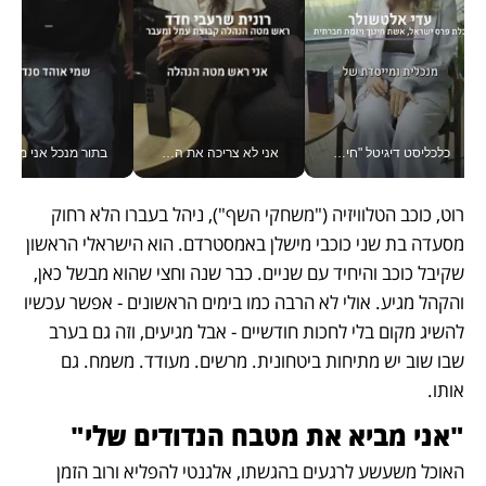
כלכליסט דיגיטל "חינוך הוא המשימה של החיים שלי"_v
אני לא צריכה את המשרד: רונית שרעבי-חדד מנהלת ארגון של 30000 עובדים מכל מקום_v
בתור מנכל אני מקבל מאות הח
רוט, כוכב הטלוויזיה ("משחקי השף"), ניהל בעברו הלא רחוק 
מסעדה בת שני כוכבי מישלן באמסטרדם. הוא הישראלי הראשון 
שקיבל כוכב והיחיד עם שניים. כבר שנה וחצי שהוא מבשל כאן, 
והקהל מגיע. אולי לא הרבה כמו בימים הראשונים - אפשר עכשיו 
להשיג מקום בלי לחכות חודשיים - אבל מגיעים, וזה גם בערב 
שבו שוב יש מתיחות ביטחונית. מרשים. מעודד. משמח. גם 
אותו. 
"אני מביא את מטבח הנדודים שלי"
האוכל משעשע לרגעים בהגשתו, אלגנטי להפליא ורוב הזמן 