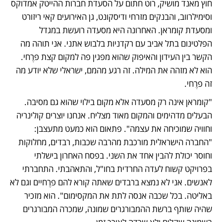
חוץ מאנד מושיק, רוט חתום על הסעדת חברות ההייטק אמדוקס 
וסימילרווב, והבנקים מזרחי ודיסקונט, גן האירועים קאי ריזורט 
ומסעדת קומראן. האחרונה היא מסעדה רועשת במגדל 
הפלטינום בתל אביב עם רקדניות בלבוש אתני. אני תוהה מה 
הקשר בין העידון והאיפוק שהוא מפגין פה למקום קצת פרֶחי. 
הוא לא מזהה את המילה. זה רגע מהמם, ישראלי שלא יודע מה 
זה פרֶחי. 
"קומראן אינה רק מסעדה אלא מקום בילוי שהוא גם מסיבה. 
הבעלים מדהימים והמקום מאוד מצליח. אנחנו יוצרים קולינריה 
וחוויה שמוכיחה את עצמה". פתאום הוא כמעט מתעצבן: 
"החברה הישראלית מורכבת מהרבה שכבות, רבדים, מחלוקות 
וחוסר יכולת להבין אחד את השני. בפסח האחרון בישלתי 
בפרויקט קשוח לעדה החרדית בחו"ל, והתאהבתי. התחברתי 
לאנשים. אני לא נמצא ברבדים שאתה קורא להם פרֶחיים וגם לא 
באליטה. בכל שכבה אנסה לתת את המקסימום". הוא מזכיר 
שהיה שותף ברשת ההמבורגרים שמונה, שמכרה המבורגרים 