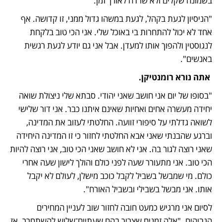
בשמונה שקלים ולא שרדה לאורך זמן.
"הניסיון לגעת בקהל, לגעת במשהו גדול ממני, זו קדושה. אף 
אחד לא יכול להתחרות בי באוכל שלי. אני הכי טוב בלקחת 
לנגוסטין ולהפוך אותו למעדן. אבל אני גם יודע לגעת רגשית 
באנשים".
 אתה נורא רומנטיקן.
"בסופו של יום אני חושב שאני יהודי. סבתא שלי ניצולת שואה 
יחידה מעשרה אחים ואחיות שאינם איתנו כבר. אני דור שלישי 
לשואה גדלתי על סיפורי זוועה. החלטתי לעזוב את המדינה, 
וברגע שהבנתי שאני אבא החלטתי לחזור כי זו המדינה היחידה 
שאני רוצה לגור בה. אני לא חושב שאני הכי טוב, אני רוצה להיות 
הכי טוב. אני מתעורר שעה לפני כולם והולך לישון שעה אחרי 
כולם. מי שמבשל בשביל לקבל כוכב מישלן, לעולם לא יקבל 
אותו. אני מבשל בשבילי ובשביל האורח".
לסיום אני מרגיש כמעט חובה לחזור שוב לעניין המחירים 
הגבוהים. "אלה זמנים שצריך בהם שעתיים־שלוש להשתחרר. אז 