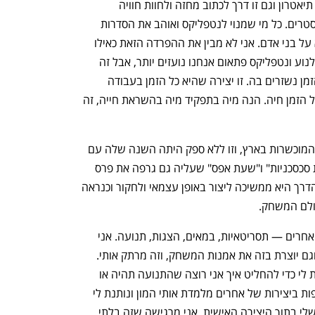
העצמאיים, וזה רגע להגיד לקהל שגם זה תיאטרון וגם זו דרך לכתוב מחזה ולחוות חוויה 
קולקטיבית. חוץ מזה, אני חושב שזה מיינסטרים. כל מי שמנוי לנטפליקס ואוהב את הסדרות 
הטובות שם, המופע הזה קטן עליו, כי הוא על בני אדם. אני לא מבין את ההפרדה הזאת כאילו 
שלתיאטרון יש גבולות. כשאנחנו רואים קולנוע ונטפליקס פתאום אנחנו נועזים יותר, אבל זה 
אותו קהל. זו הפקה שהחיים והיצירה כל הזמן נשזרים בה. זו יצירה שהיא כל הזמן בעבודה 
ובתגובה למציאות שלנו וזה שומר אותה כל הזמן חיה. הנה מיה בתפקיד מיה בהשראת חייה, זה 
לנדסמן היא אחת השחקניות המסקרנות והמוכשרות בארץ, וזו ללא ספק היתה השנה שלה עם 
תפקידים ראשיים בסדרות "חזרות", "ילדות סכסכניות" ו"שעת אפס" שעליה גם גרפה את פרס 
שחקנית השנה בפסטיבל קאן. לאורך כל הדרך היא ממשיכה ליצור באופן עצמאי ולחקור וכנראה 
נפתח בכרטיסייה חדשה
נפתח בכרטיסייה חדשה
ולם המשחק.  
"אני מאוד אוהבת להשתלב ברעיונות של אחרים — תסריטאיות, במאים, הצגות, תנועה. אני 
מוצאת את הקול שלי ביצירות של אחרים וגם יוצרת בזה את אמנות המשחק, וזה מרתק אותי. 
אבל אני מרגישה שהיצירה האישית קוראת לי כדי להחליט איך אני רוצה שהתנועה תהיה או 
למצוא ולחקור איזו תנועה חדשה. השתתפות ביצירות של אחרים מלמדת אותי המון ונותנת לי 
הרבה השראה ללכת למצוא את האמירה שלי בתוך היצירה האישית, אני מרגישה שזה בלתי 