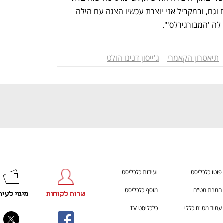
ענף במתח גבוה
מדברים כלכלה, עסקים ומה שב
נמנע ואני בת מזל שהצלחתי להשתלב גם וגם, ובמקביל אני יוצרת עכשיו הצגה עם הילה 
לה 'המבורגירלס'".
תיאטרון הקאמרי
ג'ייסון דנינו הולט
פוטו כלכליסט
ועידות כלכליסט
המרת מט"ח
מוסף כלכליסט
שרות לקוחות
מינוי לעית
עמוד מט"ח כללי
כלכליסט TV