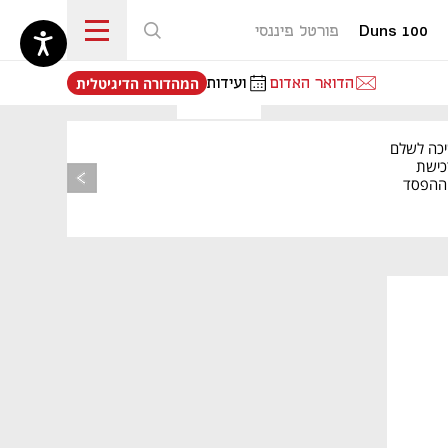
Duns 100
פורטל פיננסי
נפתח בכרטיסייה חדשה
הדואר האדום
ועידות
המהדורה הדיגיטלית
יכה לשלם
כישת
BASE: ההפסד
הרבעוני זינק ל-76