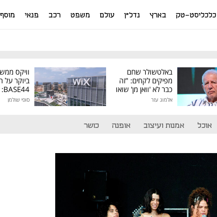
כלכליסט-טק
בארץ
נדל"ן
עולם
משפט
רכב
פנאי
מוסף
באלטשולר שחם
וויקס ממש
מפיקים לקחים: "זה
ביוקר על ר
כבר לא 'וואן מן' שואו
44
של גילעד"
אלמוג עזר
סופי שולמן
מיליון דולר
אוכל
אמנות ועיצוב
אופנה
כושר