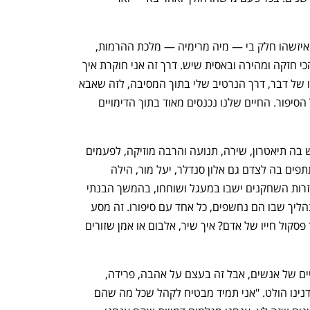
"’ניים דרופ’ זה מסע שהדמות שלי בו היא איזשהו חלק בי — מיה מרימיה — מלכת ההרמות, 
שדת הלילה שאוהבת את המוזיקה שלה הכי חזקה ומהירה ובאסית שיש. דרך זה אני חוקרת איך 
אנחנו חוגגים מתוך הכאב, וזה מגיע בסופו של דבר, דרך הנרטיב שלי בתוך המסיבה, לזה שאבא 
שלי מת באמצע מסיבה. זה מין קלוז'ר של הסיפור. החיים שלנו נכנסים מאוד בתוך הדימויים 
"ניים דרופ" היא יצירה שקשה להגדרה. יש בה תיאטרון, שירה, תנועה והרבה מוזיקה, לפעמים 
גם בווליום גבוה, עם אורות מרצדים ומשתתפים בה לצדם גם אלון סנדלר, יעל מור, הילה 
גלוסקינוס וגיל שחר. כשנכנסתי לחדר החזרות השחקנים ישבו במעגל ושוחחו, בהמשך הבנתי 
שהשיחות האלה הן חלק בלתי נפרד מהתהליך שבו הם נחשפים, כל אחד עם סיפורו. זה מסע 
אישי אוטוביוגרפי סביב השאלה כיצד נוצר פסקול חייו של אדם? איך שיר, אלבום או אמן שזורים 
"על פניו העבודה היא על מהי מוזיקה בחיים של אנשים, אבל זה בעצם על אהבה, פרידה, 
משפחה, אלימות, ושוב על אהבה", אומר דנינו הולט. "אני תמיד מבטיח לקהל שכל מה שהם 