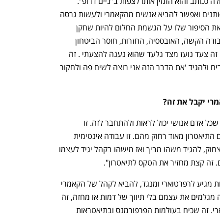
האמנותי גלעד קמחי פנה אליו לשתף פעולה ככותב והוא הזמין אותו לצפות ב”ניים דרופ”. 
"הסברתי שזו הפקה שיש בה שחקנים משתנים ואפשר להביא אנשים מהקאמרי ולעשות גרסה 
שלהם. אז יש לנו את אלון סנדלר שמביא את הסיפור שלו על הגשמת החלום להיות שחקן 
מחזות זמר. בכנות רבה הוא פורש את העבודה הקשה, האובססיה, החזרות, חוסר הביטחון 
והמסע של להיות שחקן רפרטוארי. בעיניי זה צעד נועז מצד גלעד שהוא נענה להצעתי . זה 
להשתתף ביצירה שנולדה מחוץ למיינסטרים ולהגיד 'את הדבר הזה אני רוצה לשים פה ולחקור 
י יקבל את זה? 
"זו עבודה על אנשים ורגשות ואני חושבת שכל אדם אנושי יכול לראות ולהתחבר לזה. זו 
הזדמנות לפתוח דלתות גם לאנשים שהיום התיאטרון מאוד רחוק מהם. זו עבודה אינטימית 
שקוראת לאנשים לבכות יחד, להזדהות, לצחוק, להגיד משהו מביך ואז מישהו בקהל יגיד לעצמו 
. זה קצת מחזיר את הטקס לתיאטרון".
דנינו הולט מוסיף ש"זה להביא קהל שפחות מגיע לרפרטוארי ומנגד, להביא לקהל של הקאמרי 
משהו אחר. הפורמט של אנשים על הבמה מגלמים את עצמם בלי תיווך של דמות או מחזה, זה 
דבר שלא קורה הרבה בתיאטרון הרפרטוארי. זה שכיח בעולמות הפרפורמנס ובתיאטראות 