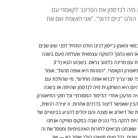
מיה לנדסמן את הפרינג' לקאמרי עם
ו הולט "ניים דרופ". "אני חושפת שם את
האירוע הבימתי "ניים דרופ" של היוצר, הבמאי והאמן ג'ייסון דנינו הולט התחיל לפני שש שנים 
כתרגיל בבית הספר למשחק ניסן נתיב. מאז הוא נהפך להפקה עצמאית שעלתה פעם בשנה 
בתיאטרון הבית, שאותו הוא מנהל אמנותית עם מרינה בלטוב גראס. בשבוע הבא (1־3 
בספטמבר) יעלה המופע בלב הממסד, בתיאטרון הקאמרי. "המהות היא אותה מהות", אומר 
דנינו הולט. "מצד אחד זו הצגה קיימת ומצד שני צריך לברוא אותה מחדש". מי שהולכת עם 
דנינו הולט מאז אותה הפקה כיתתית ועד היום היא השחקנית מיה לנדסמן שהיתה אז בשנה 
האחרונה ללימודים. "המפגש עם ג'ייסון היה מרענן אחרי 'הלימוד המסורתי' וכל חוקי התיאטרון. 
הוא פתח לנו חלון לצאת מאזור הנוחות ולהבין שאפשר ליצור בדרכים אחרות. זו יצירה רגשית, 
זה ליצור דימויים בימתיים שאין להם חוקיות של דיאלוג או סצנה והם יכולים להגיע בביטויים של 
תנועה או שירה. התחלנו לחקור מה זה להיות להקה בלי נגנים שבה במקום מוזיקה אנחנו 
חושפים את הקרביים. ג'ייסון לוקח את מה שאנחנו מביאים לחזרות האינטימיות ומפסל את זה 
יחד איתנו. אנחנו מציגים את זה כבר כמה שנים. בכל פעם מישהו הולך ואחר בא — ואז 