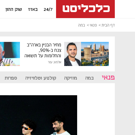
24/7
באזז
שוק ההון
דף הבית
פנאי
במה
מחיר הבניין בארה"ב
צנח ב-90%,
והחלומות על תשואה
גבוהה התנפצו
אלמוג עזר
פנאי
במה
מוזיקה
קולנוע וטלוויזיה
ספרות