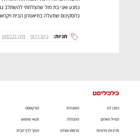
CTech – the
הבית של ההייטק הישראלי
גלוסקינוס שתעלה בתיאטרון הבית ויקראו 
תגיות:
ניים דרופ
מיה לנדסמן
כתבו לנו
המערכת
פודקאסט
המייל האדום
ההנהלה
תנאי שימוש
מדיניות פרטיות
פרסמו אצלנו
הפוך לדף הבית