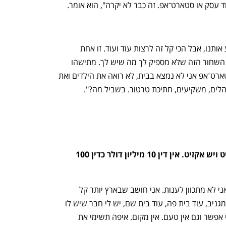
 עסק או סטארט־אפ. זה כבר לא יקרה", הוא אומר.
"לא יודע. אנחנו לא תמיד יודעים מה מניע אותנו, אבל הכי קל זה לרצות עוד ועוד. זו אחת 
התמות המרכזיות בספר, מאיפה בא החור השחור הזה שלא מספיק לך מה שיש לך. מתישהו 
אתה מבין שזה מעייף, ושאם אני מקים סטארט־אפ אני לא נמצא בבית, לא רואה את הילדים ואת 
לים, משקיעים, חתיכת טרטור. בשביל מה?".
אבל, כמו שאומר הגיבור שלך, יש אקזיט ויש אקזיט. אין דין 10 מיליון דולר כדין 100 
"ידעתי שתשאלי את זה ובאופן דיפלומטי אני לא מתכוון לענות. אני חושב שבארץ יותר קל 
להסתפק בפחות. בארה"ב מטוס פרטי זה מגניב, עוד בית פה, עוד בית שם, יש לי חבר שיש לו 
חמישה מטוסים, שמונה מכוניות. בארץ אי אפשר וגם אין טעם. אין מקום. איפה תשימי את 