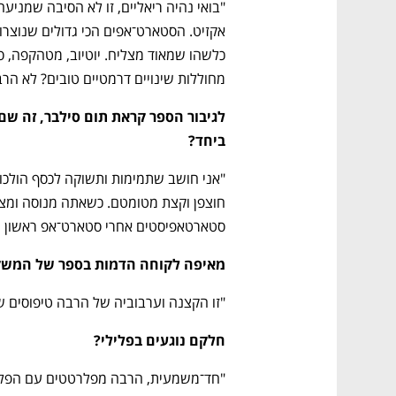
CTech – the
הבית של ההייטק הישראלי
מחוללות שינויים דרמטיים טובים? לא הרב
ביחד?
סטארטאפיסטים אחרי סטארט־אפ ראשון ה
מאיפה לקוחה הדמות בספר של המשק
"זו הקצנה וערבוביה של הרבה טיפוסים ש
חלקם נוגעים בפלילי?