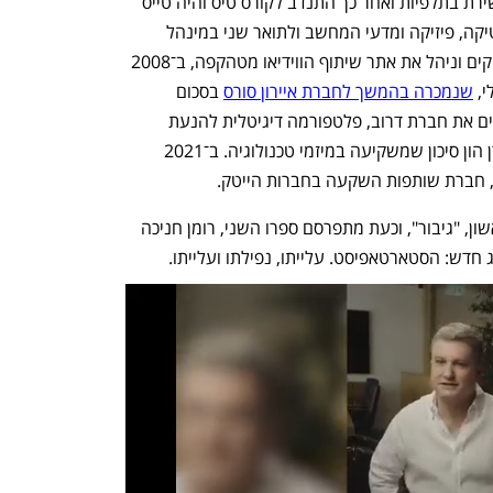
צ'רניאק (50) נולד וגדל ברמת גן, בצבא שירת בתלפיות ואחר כך התנדב לקורס טיס והיה טייס 
קרב עד 2015. למד לתואר ראשון במתמטיקה, פיזיקה ומדעי המחשב ולתואר שני במינהל 
עסקים באוניברסיטה העברית. ב־2003 הקים וניהל את אתר שיתוף הווידיאו מטהקפה, ב־2008 
, 
שנמכרה בהמשך לחברת איירון סורס
 בסכום 
שהוערך בכ־200 מיליון דולר. ב־2017 הקים את חברת דרוב, פלטפורמה דיגיטלית להנעת 
קהלים וגיוס כספים, ואחריה את אקסון, קרן הון סיכון שמשקיעה במיזמי טכנולוגיה. ב־2021 
 חברת שותפות השקעה בחברות הייטק.
לפני שמונה שנים פרסם צ'רניאק רומן ראשון, "גיבור", וכעת מתפרסם ספרו השני, רומן חניכה 
 חדש: הסטארטאפיסט. עלייתו, נפילתו ועלייתו.