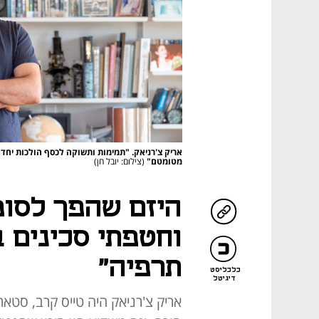
אריק צ'רניאק. "תמימות ותשוקה לכסף הולכות יחד 
מטומטם"
(צילום: יובל חן)
היזם שהפך לסופר
וחטפתי סכינים ב
תרפיה"
כלכליסט
דיגיטל
אריק צ'רניאק היה טייס קרב, סטאר