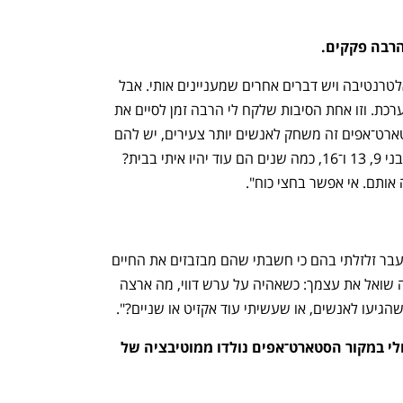
הרבה פקקים.
"לא, אני רוצה ללכת ברגל. אולי כי יש לי אלטרנטיבה ויש דברים אחרים שמעניינים אותי. אבל 
גם לי לקח הרבה זמן להוציא את זה מהמערכת. וזו אחת הסיבות שלקח לי הרבה זמן לסיים את 
הספר. זה תהליך שאני שמח שעברתי. סטארט־אפים זה משחק לאנשים יותר צעירים, יש להם 
יותר אנרגיה לזה. הילדים שלי צעירים — בני 9, 13 ו־16, כמה שנים הם עוד יהיו איתי בבית? 
אותם. אי אפשר בחצי כוח".
נפתח בכרטיסייה חדשה
נפתח בכרטיסייה חדשה
"יש אנשים שלא המשיכו במסלול הזה, ובעבר זלזלתי בהם כי חשבתי שהם מבזבזים את החיים 
שלהם, אבל היום אני לא מרגיש ככה. אתה שואל את עצמך: כשאהיה על ערש דווי, מה ארצה 
גיעו לאנשים, או שעשיתי עוד אקזיט או שניים?".
אתה מדבר על התשוקה לכסף, אבל אולי במקור הסטארט־אפים נולדו ממוטיבציה של 