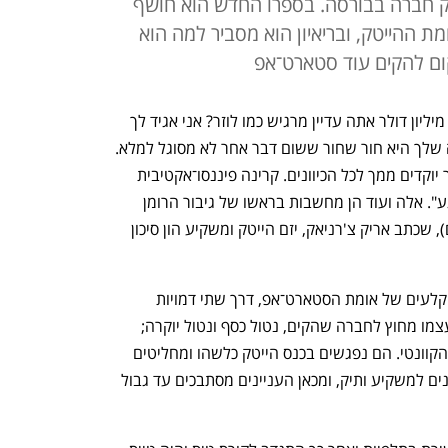
יק חברה בבורסה. בספרו החדש הוא חושף
ת ההייטק, ובריאיון הוא מסביר למה הוא
ם להקים עוד סטארט־אפ
"אז איך זה שאף על פי שעשית אקזיט של מיליון דולר אתה עדיין מרגיש כמו לוזר? אני אגיד לך 
למה. כי זה כלום לעומת מיליארד. הנשמה שלך היא חור שחור ששום דבר אחר לא מסוגל למלא. 
אתה חייב מיליארד. דמיין את זה. גלי עושר יוקדים ממך לכל הכיוונים. קרינה פיננסו־אקטיבית 
שמאיינת את כל מי שמעז לבוא איתך במגע". אלה ועוד הן מחשבות בראשו של גיבור הרומן 
"המיליון הראשון הכי כואב" (ידיעות ספרים), שכתב אריק צ'רניאק, יזם הייטק ומשקיע הון סיכון 
הספר הקריא והקולח מתאר את מאחורי הקלעים של אומת הסטארט־אפ, דרך שתי דמויות 
מרכזיות: סטארטאפיסט כושל שמצא את עצמו מחוץ לחברה שהקים, נטול כסף ונטול יוקרה; 
ופיזיקאית מבריקה שחוקרת את המחשוב הקוונטי. הם נפגשים בכנס הייטק כלשהו ומחליטים 
להקים ביחד סטארט־אפ. לצורך זה הם פונים למשקיע ותיק, ומכאן העניינים מסתבכים עד גבול 