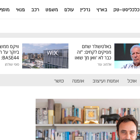
כלכליסט-טק
בארץ
נדל"ן
עולם
משפט
רכב
פנאי
מוסף
באלטשולר שחם
וויקס ממש
מפיקים לקחים: "זה
ביוקר על ר
כבר לא 'וואן מן' שואו
44
של גילעד"
אלמוג עזר
סופי שולמן
מיליון דולר
אוכל
אמנות ועיצוב
אופנה
כושר