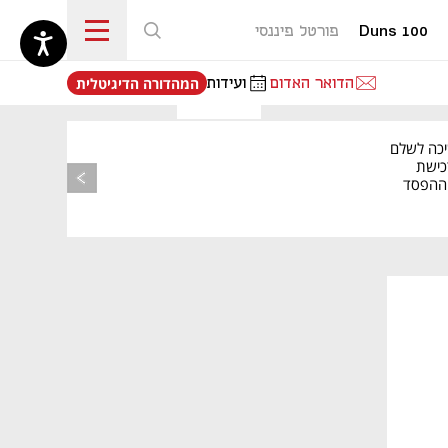
Duns 100
פורטל פיננסי
נפתח בכרטיסייה חדשה
הדואר האדום
ועידות
המהדורה הדיגיטלית
יכה לשלם
כישת
BASE: ההפסד
הרבעוני זינק ל-76