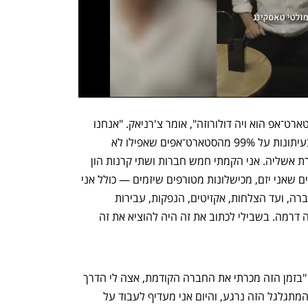
"כשמסתכלים על העולם הזה מבינים שסטארט־אפ הוא ויה דולורוזה", אומר צ'רניאק. "אנחנו 
רואים רק את אלה שהצליחו. לא כותבים בעיתונות על 99% מהסטארט־אפים שאפילו לא 
מגייסים כסף ולא הולכים לשום מקום. נוצרת אשליה. אני הקמתי חמש חברות ושתי קרנות הון 
סיכון, ראיתי את כל הספקטרום ב־20 השנים שאני יזם, מכישלונות מטורפים שיזמים — כולל אני 
— שורפים מיליוני דולרים וסוגרים את החברה, ועד הצלחות, אקזיטים, הנפקות, עבירות 
פליליות, פיטורים, סכינים בגב — יש הרבה דרמה. בשבילי לכתוב את זה היה להוציא את זה 
את הספר הזה לקח לו שבע שנים לכתוב. "בזמן הזה מכרתי את החברה הקודמת, אצה לי הדרך 
לעשות עוד דברים, לוקח זמן עד שהכדור המתגלגל הזה נרגע, והיום אני מעדיף לעבוד על 