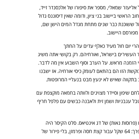
"אנשי בראשית", ספר הילדים הקלאסי של אליעזר שמאלי, מספר את סיפורו של אלכסנדר זייד, 
השומר העברי האגדי. זהו גם שמו של הרחוב הראשי ביישוב בני ציון, ודומה שאין דיסוננס גדול 
יותר בין שם הרחוב לבין מסעדת גוז' ודניאל ששוכנת כבר שנים מתחת מגדל המים הישן שם, 
מפורסם היישוב.
שלל רכבי הפאר הממלאים את החניה בצהרי יום חול מעיד כאלף עדים על החתך 
הסוציו־אקונומי של בני היישוב, שהוא אחד העשירים בישראל, ואורחיהם. רק בקושי אתה משיג 
כאן שני מקומות על הבר באמצע היום בלי הזמנה מראש. על הערב וסוף השבוע אין מה לדבר. 
גם הפאר וההדר והמחירים במסעדה המבוקשת הזו הם בהתאם לעומק כיסי אורחיה. אז ישבנו 
ב בתקווה שאיש לא ינעץ מבט בנעליי המרופטות. 
סלסילת הלחמים לפתיחה כללה פוקצ'ה ולחם שיפון וסיידר מצוינים ולוותה בחמאה מוקצפת עם 
פלפל שחור, מלפפון חמוץ תוצרת בית, מטבל עגבניות ושמן זית ולאבנה כבשים עם פלפל חריף 
לראשונות לקחנו סלט קיסר, איקרה וקרודו (פרוסות נאות) של דג אינטיאס. סלט הקיסר היה 
סטנדרטי וטוב, אבל התמחור שלו היה מופרך: 64 שקל עבור קצת חסה ופרמזן, בלי פירור של 