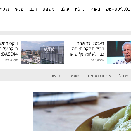
כלכליסט-טק
בארץ
נדל"ן
עולם
משפט
רכב
פנאי
מוסף
באלטשולר שחם
וויקס ממש
מפיקים לקחים: "זה
ביוקר על ר
כבר לא 'וואן מן' שואו
44
של גילעד"
אלמוג עזר
סופי שולמן
מיליון דולר
אוכל
אמנות ועיצוב
אופנה
כושר