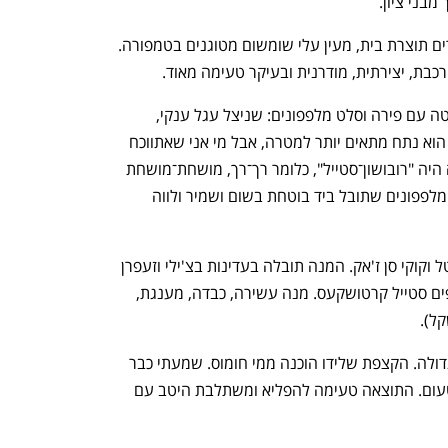
מבני ציון. 
הקרודו בשמן חלפיניו ולואיזה לווה בקרקרים תוצרת בית, מעין עלי שומשום מטוגנים בטמפורה. 
בת, יצירתית, מודרנית ובעיקר טעימה מאוד.
למנה העיקרית הנער הלך על שניצל סינטה עם פירה וסלט מלפפונים: שניצל עגל ענקי, 
שאישית אני הייתי מכין משייטל, כי בעיניי הוא נתח מתאים יותר למטרה, אבל מי אני שאתווכח 
עם שניר אנג־סלע, השף המוכשר. הפירה היה "רובושון־סטייל", כלומר רך־רך, מושחת־מושחת 
וטעים־טעים. אבל את ההצגה גנב סלט המלפפונים שתובל ביד בוטחת בשום ושמיר ולווה 
אני הלכתי על פתיתים עם שרימפס קריסטל וקוקי סן ז'אק. המנה תובלה בעדינות בצ'ילי וזעפרן 
והבריקה במנת צד של תפוחי אדמה שרופים סטייל קרטושקעס. מנה עשירה, כבדה, מענגת, 
קינחנו בסניקרס טבעוני, שהיה הפתעה גדולה. הקצפת שלידו הוכנה ממי חומוס. שמעתי כבר 
על הטריק הזה, אבל מעולם לא יצא לי לטעום. התוצאה טעימה להפליא ומשתלבת היטב עם 