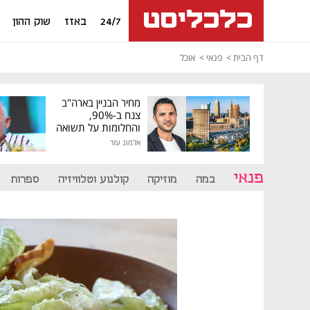
24/7
באזז
שוק ההון
דף הבית
פנאי
אוכל
מחיר הבניין בארה"ב
צנח ב-90%,
והחלומות על תשואה
גבוהה התנפצו
אלמוג עזר
פנאי
במה
מוזיקה
קולנוע וטלוויזיה
ספרות