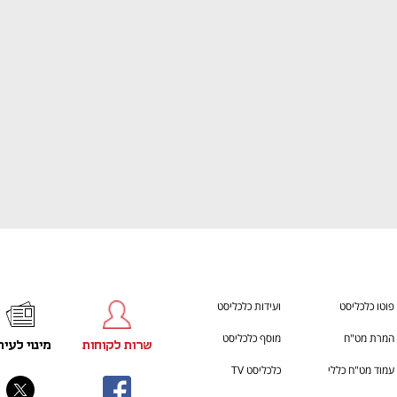
h – the gateway to Tech
You're NXT
פוטו כלכליסט
ועידות כלכליסט
המרת מט"ח
מוסף כלכליסט
שרות לקוחות
מינוי לעית
עמוד מט"ח כללי
כלכליסט TV