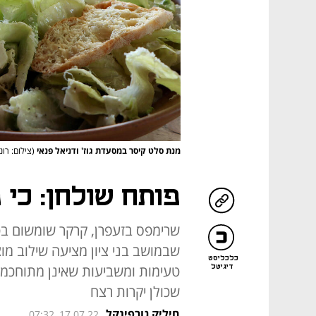
מנת סלט קיסר במסעדת גוז' ודניאל פנאי
(צילום: רונ
פותח שולחן: כי 
שרימפס בזעפרן, קרקר שומשום בטמ
שבמושב בני ציון מציעה שילוב מו
כלכליסט
טעימות ומשביעות שאינן מתוחכמות
דיגיטל
שכולן יקרות רצח
חיליק גורפינקל
07:32, 17.07.22