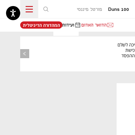
Duns 100
פורטל פיננסי
נפתח בכרטיסייה חדשה
הדואר האדום
ועידות
המהדורה הדיגיטלית
יכה לשלם
כישת
BASE: ההפסד
הרבעוני זינק ל-76