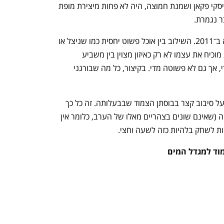
הקינוח השני, טארט משמשים עם קרם וויסקי פקאן ושמנת חמוצה, היה לא פחות מיצירת מופת 
ר נגמרת.
גוז' ודניאל עשתה דרך ארוכה מאז נפתחה ב־2011. השילוב בין אוכל פשוט יחסית כמו שניצל או 
המבורגר לבין מנות הגורמה של אנג־סלע מוכיח את עצמו לא רק כאיזון מצוין בין משביע 
ליצירתי. שום מנה כאן אינה מתוחכמת מדי, אך גם לא פשוטה מדי. בקיצור, כל מה שבורגני 
ביציאה מהמסעדה אל תוותרו בשום אופן על סיבוב קצר בבוסתן הצמוד שבבעלותה. זה כל כך 
יפה שאתה כמעט סולח על מחירי השחיטה (שאינם שונים בצהריים מאלו של הערב, כלומר אין 
חות לשחק בלהיות כזה לשעה וחצי.
צמוד למגדל המים