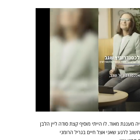
איקרה תוצרת בית מביצי הרינג כבושות היה מענגת מאוד. לו הייתי מוסיף קצת סודה ליין הלבן 
ששתיתי ועושה ממנו שפריץ, הייתי יכול לחשוב לרגע שאני אצל חיים בגריל הרומני 