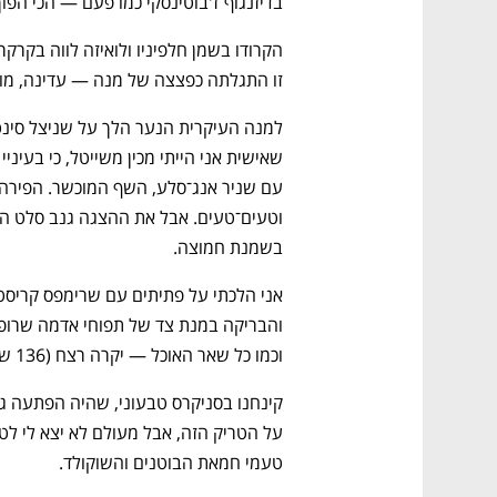
בדיזנגוף־ז'בוטינסקי כמו פעם — הכי הפוך 
זו התגלתה כפצצה של מנה — עדינה, מורכ
בשמנת חמוצה.
וכמו כל שאר האוכל — יקרה רצח (136 שקל).
טעמי חמאת הבוטנים והשוקולד.