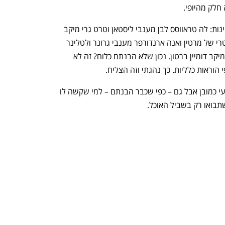
ענף במתח גבוה
מדברים כלכלה, עסקים ומה שב
 חלק מהיופי.
מכיוון שזה בכל זאת גם בר יין אזכיר את היינות: לה טראווסס לבן מענבי ליסטאן וטרט גרי מיקב 
דומיין דה קורביסאק בצרפת, עוד לבן אוסטרי של מרטין ואנה ארנדורפר מענבי גרונר ולטלינר 
וריזלינג ואדום מענבי גרולו מעמק הלואר מיקב דומיין ברטון. נכון שלא הבנתם כלום? זה לא 
 הוראות כלליות. כך נהגתי וזה הצליח.
פלור הוא מקום מושלם למי שאוהב יין טבעי כמובן אבל גם – כפי שכבר הבנתם – למי שקשה לו 
תבואו רק בשביל האוכל.