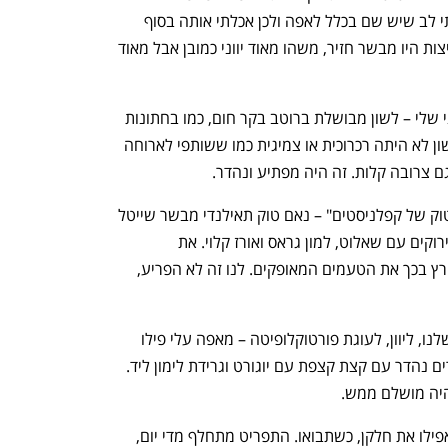
שווארמה אבל מכיוון שהיה חושך לא שמתי לב שיש שם בכלל לאפה ולכן אכלתי אותה בסוף 
מגולגלת עם היוגורט וזה היה נהדר. הקציצות היו מבשר חזיר, משהו מאוד יווני כמובן אבל מאוד 
המשכנו למנה שפנתה דווקא לחצי הפולני שלי – לשון מבושלת ברוטב בקר חום, כמו בחתונות 
של פעם. עם פירה, בטח שעם פירה. הלשון לא היתה רכרוכית או צמיגית כמו ששותפי לארוחה 
ם צרובה קלות. זה היה מפתיע ונהדר.
המשכנו עם מה שהשף קורץ כינה "נאם טוק של קפלניסטים" – נאם טוק תאילנדי מבשר שייטל 
צרוב וחתוך ולצידו אורז לבן וסלט עשבים ירוקים עם שאלוט, למון גראס ואורז קלוי. את 
הקפלניסטים הוא הסביר כאשכנזים ואז תירץ בכך את הטעמים המאופקים. לנו זה לא הפריע, 
נפתח בכרטיסייה חדשה
נפתח בכרטיסייה חדשה
בקינוח חזרנו שוב, במסע חובק הארצות שלנו, ליוון, לעוגת פורטוקלופיטה – מאפה עלי פילו 
שבורים ודחוסים לעוגה, צפים ברוטב הדרים נהדר עם קצת קצפת עם יוגורט וגרידת לימון ליד. 
היה מושלם ממש.
אל תצפו לפגוש את כל המנות האלה, או אפילו את חלקן, כשתבואו. התפריט מתחלף מדי יום, 