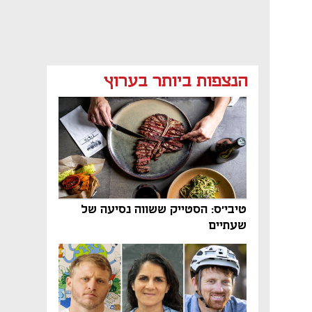
הנצפות ביותר בערוץ
טיבי'ס: הסטייק ששווה נסיעה של
שעתיים