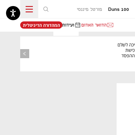
Duns 100
פורטל פיננסי
נפתח בכרטיסייה חדשה
הדואר האדום
ועידות
המהדורה הדיגיטלית
יכה לשלם
כישת
BASE: ההפסד
הרבעוני זינק ל-76