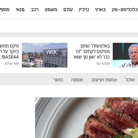
כלכליסט-טק
בארץ
נדל"ן
עולם
משפט
רכב
פנאי
מוסף
באלטשולר שחם
וויקס ממש
מפיקים לקחים: "זה
ביוקר על ר
כבר לא 'וואן מן' שואו
44
של גילעד"
אלמוג עזר
סופי שולמן
מיליון דולר
אוכל
אמנות ועיצוב
אופנה
כושר