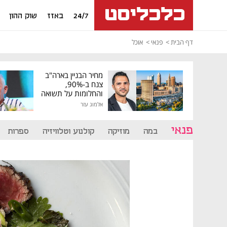
24/7
באזז
שוק ההון
דף הבית
פנאי
אוכל
מחיר הבניין בארה"ב
צנח ב-90%,
והחלומות על תשואה
גבוהה התנפצו
אלמוג עזר
פנאי
במה
מוזיקה
קולנוע וטלוויזיה
ספרות