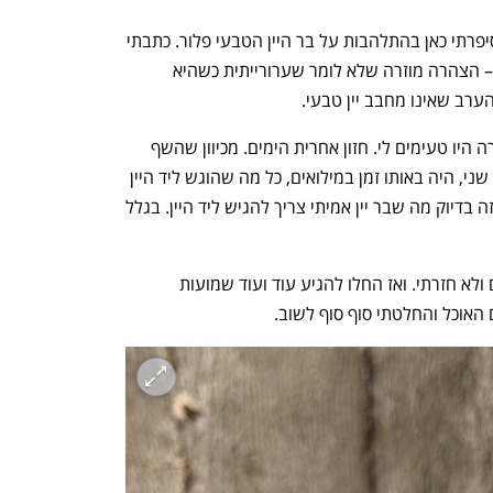
בתחילת המלחמה, לפני כמעט שנתיים, סיפרתי כאן בהתלהבות על בר היין הטבעי פלור. כתבתי 
אז שיש סיכוי שזהו בר היין הטוב בישראל – הצהרה מוזרה שלא לומר שערורייתית כשהיא 
רב שאינו מחבב יין טבעי.
שתיתי אז כמה וכמה יינות טבעיים שאשכרה היו טעימים לי. חזון אחרית הימים. מכיוון שהשף 
והשותף אורי קורץ, בוגר מסעדות של אייל שני, היה באותו זמן במילואים, כל מה שהוגש ליד היין 
היו גבינות ונקניקים. לא שזה רע. להיפך. זה בדיוק מה שבר יין אמיתי צריך להגיש ליד היין. בגלל 
מאז אותו ביקור רציתי לחזור הרבה פעמים ולא חזרתי. ואז החלו להגיע עוד ועוד שמועות 
 האוכל והחלטתי סוף סוף לשוב.