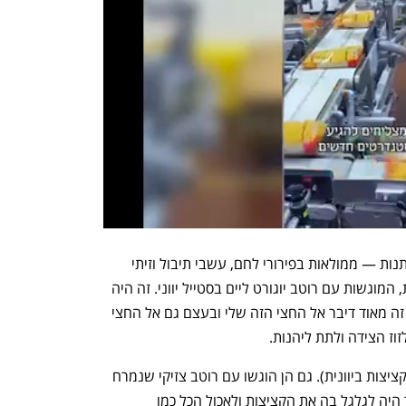
התחלנו עם ברבוניות מז'וז'ין — יעני מחותנות — ממולאות בפירורי לחם, עשבי תיבול וזיתי 
טאסוס ואז מצופות במין טמפורה ומטוגנות, המוגשות עם רוטב יוגורט ליים בסטייל יווני. זה היה 
חם, פריך ומאוד יווני. והיות שאני חצי יווני זה מאוד דיבר אל החצי הזה שלי ובעצם גם אל החצי 
זוז הצידה ולתת ליהנות.
עוד ברוח יוונית היו קציצות קפטדס (שזה קציצות ביוונית). גם הן הוגשו עם רוטב צזיקי שנמרח 
על מעין לאפה דקה מבצק יוגורט שאפשר היה לגלגל בה את הקציצות ולאכול הכל כמו 