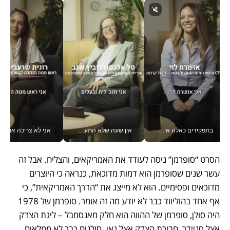
בתפקידים כאלה אי אפשר לחכות: אושרת לוי מניעה השקעות ענק מהטלפון_v
אין שעה שלא התעסקתי במשבר - טל אלכסנדרוביץ’ שגב מנהלת משברים תקשורתיים מכל מקום עם ה- Galaxy Z Fold8 Ultra שלה_v
אני לא צריכה את המשרד:
הסרט “סופרמן” ניסה לעודד את האמריקאים, והצליח. אבל זה 
עשר שנים שסופרמן הוא דמות מדוכאת, כנראה כי היוצרים 
מדוכאים ופסימיים. הוא לא מייצג את “הדרך האמריקאית”, כי 
אף אחד בהוליווד כבר לא יודע מה זה אומר. סופרמן של 1978 
היה סולן, סופרמן של ההווה הוא חלק מאנסמבל – ליגת הצדק 
אצל סניידר, חבורת הצדק אצל גאן. סולנים כבר לא ממלאים 