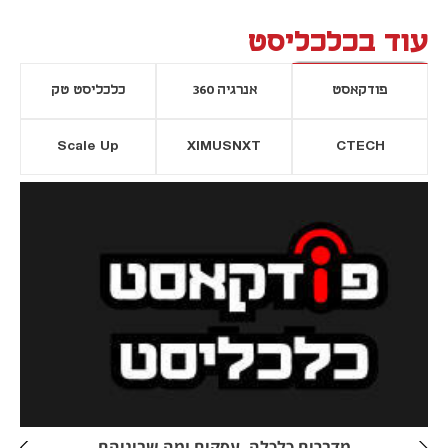
עוד בכלכליסט
פודקאסט
אנרגיה 360
כלכליסט טק
Scale Up
XIMUSNXT
CTECH
יסייה חדשה
נפתח בכרטיסייה חדשה
מדברים כלכלה, עסקים ומה שביניהם