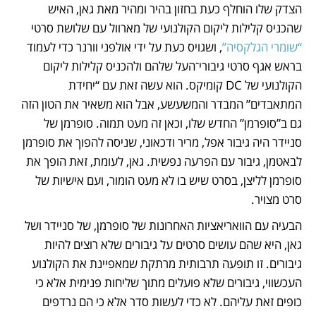
הצדק שלו הוחלף כעת בחזון בהיר ומהיר מאת גאן, האיש 
שהכניס קלילות ליקום הקולנועי של מארוול עם שלושת סרטי 
“שומרי הגלקסיה”
, ושגויס כעת על ידי אולפני וורנר כדי לעמוד 
בראש אגף סרטי גיבורי־העל שלהם ולהכניס קלילות ליקום 
הקולנועי של DC קומיקס. הוא עשה זאת עם “יחידת 
המתאבדים” המבדר והמשעשע, אבל הוא משאיר את הטון הזה 
גם ב”סופרמן” החדש שלו, וכאן זה מעט תמוה. סופרמן של 
סניידר היה גיבור אפל, מריר ודכאוני, שניסה להפוך את סופרמן 
לבאטמן, גיבור עם הפרעה נפשית. גאן, לעומת, זאת הופך את 
סופרמן לליצן, בסרט שיש בו לא מעט הומור, ועם אישיות של 
סרט מצויר. 
הבעיה עם הוואריאציות האחרונות של סופרמן, של סניידר ושל 
גאן, היא שהם עושים סרטים על גיבורים שלא רוצים להיות 
גיבורים. זו תופעה תרבותית מרתקת שמאפיינת את הקולנוע 
העכשווי, גיבורים שלא פועלים מתוך שליחות פנימית אלא כי 
כופים זאת עליהם. לא כדי לעשות סדר אלא כי הם נרדפים 