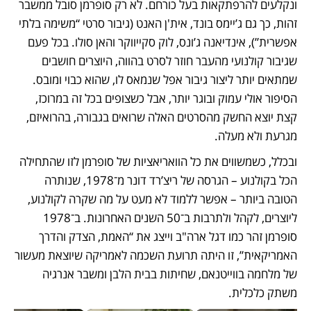
ונקלעים להרפתקאות בעל כורחם. לא רק סופרמן סובל ממשבר 
זהות, כך גם ג’יימס בונד, אית'ן האנט (גיבור סרטי “משימה בלתי 
אפשרית”), אינדיאנה ג’ונס, לוק סקייווקר והאן סולו. בכל פעם 
שגיבור קולנועי מהעבר חוזר לסרט בהווה, היוצרים חושבים 
שמתאים יותר ליצור גיבור אפל שנמאס לו, שהוא כבוי ומובס. 
הסיפור אולי עמוק ובוגר יותר, אבל כשצופים בכל זה במרוכז, 
קצת יוצא החשק מהסרטים האלה שרואים בגבורה, בהרואיזם, 
מגרעת ולא מעלה.
ובכלל, כשמשווים את כל הוואריאציות של סופרמן לזו שהתחילה 
הכל בקולנוע – הגרסה של ריצ’רד דונר מ־1978, שנותרה 
הטובה ביותר – אפשר ללמוד לא מעט על מה שקרה לקולנוע, 
ליוצרים, לקהל ולתרבות ב־50 השנים האחרונות. ב־1978 
סופרמן זהר כמו דגל ארה"ב וייצג את “האמת, הצדק והדרך 
האמריקאית”, זו היתה תרועת השכמה לאמריקה שיוצאת מעשור 
של מלחמה בווייטנאם, שחיתות בבית הלבן ומשבר אנרגיה 
משתק כלכלית. 