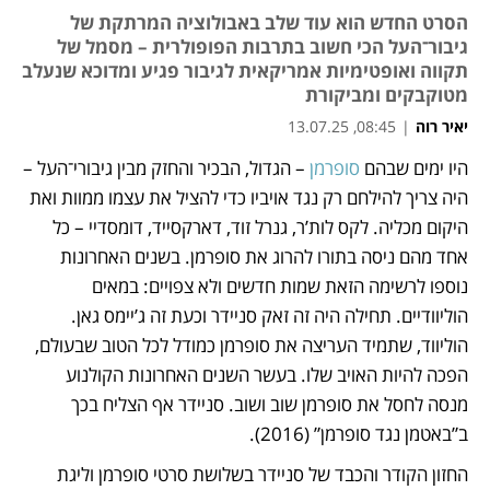
הסרט החדש הוא עוד שלב באבולוציה המרתקת של
גיבור־העל הכי חשוב בתרבות הפופולרית – מסמל של
תקווה ואופטימיות אמריקאית לגיבור פגיע ומדוכא שנעלב
מטוקבקים ומביקורת
יאיר רוה
|
08:45, 13.07.25
היו ימים שבהם 
סופרמן
 – הגדול, הבכיר והחזק מבין גיבורי־העל – 
נפתח בכרטיסייה חדשה
נפתח בכרטיסייה חדשה
היה צריך להילחם רק נגד אויביו כדי להציל את עצמו ממוות ואת 
היקום מכליה. לקס לות’ר, גנרל זוד, דארקסייד, דומסדיי – כל 
אחד מהם ניסה בתורו להרוג את סופרמן. בשנים האחרונות 
נוספו לרשימה הזאת שמות חדשים ולא צפויים: במאים 
הוליוודיים. תחילה היה זה זאק סניידר וכעת זה ג’יימס גאן. 
הוליווד, שתמיד העריצה את סופרמן כמודל לכל הטוב שבעולם, 
הפכה להיות האויב שלו. בעשר השנים האחרונות הקולנוע 
מנסה לחסל את סופרמן שוב ושוב. סניידר אף הצליח בכך 
ב”באטמן נגד סופרמן” (2016). 
החזון הקודר והכבד של סניידר בשלושת סרטי סופרמן וליגת 