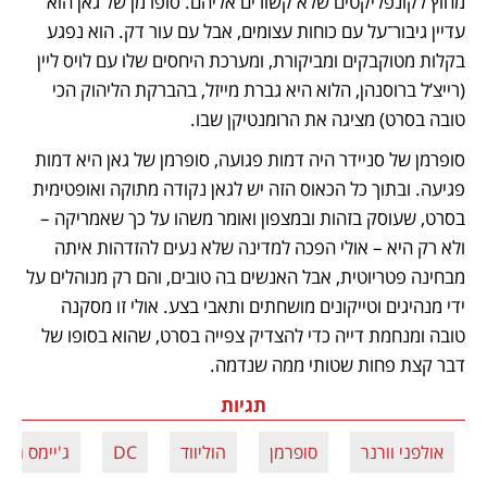
מחוץ לקונפליקטים שלא קשורים אליהם. סופרמן של גאן הוא 
עדיין גיבור־על עם כוחות עצומים, אבל עם עור דק. הוא נפגע 
בקלות מטוקבקים ומביקורת, ומערכת היחסים שלו עם לויס ליין 
(רייצ’ל ברוסנהן, הלוא היא גברת מייזל, בהברקת הליהוק הכי 
טובה בסרט) מציגה את הרומנטיקן שבו. 
סופרמן של סניידר היה דמות פגועה, סופרמן של גאן היא דמות 
פגיעה. ובתוך כל הכאוס הזה יש לגאן נקודה מתוקה ואופטימית 
בסרט, שעוסק בזהות ובמצפון ואומר משהו על כך שאמריקה – 
ולא רק היא – אולי הפכה למדינה שלא נעים להזדהות איתה 
מבחינה פטריוטית, אבל האנשים בה טובים, והם רק מנוהלים על 
ידי מנהיגים וטייקונים מושחתים ותאבי בצע. אולי זו מסקנה 
טובה ומנחמת דייה כדי להצדיק צפייה בסרט, שהוא בסופו של 
דבר קצת פחות שטותי ממה שנדמה.
תגיות
אולפני וורנר
סופרמן
הוליווד
DC
ג'יימס גאן