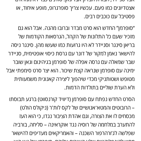
אצטדיונים כמו פעם. עכשיו צריך סופרגרופ, מופע איחוד, או 
פסטיבל עם כוכבים רבים.
“סופרמן” החדש הוא סרט מבדר וברובו מהנה. אבל הוא גם 
מזכיר שעם כל התלונות של הקהל, הגרסאות הקודמות של 
בריאן סינגר וסניידר לא היו גרועות כמו שעשו מהן. סינגר ניסה 
להישאר נאמן למקור של דונר עם גרסת כיסוי אופטימית, סניידר 
שבר שמאלה עם גרסה אפלה של סופרמן בגיהינום וגאן שובר 
ימינה עם סופרמן שנראה קצת שיכור. הוא יצר סרט סימפתי אבל 
מטופש ושטותניקי מכדי שיהפוך ליצירה קאנונית משמעותית 
ולא הערת שוליים בתולדות הדמות. 
הסרט החדש נפתח עם סופרמן (דיוויד קורנסווט) ברגע תבוסתו 
– הרובוטים והמטא־אנושיים של לקס לות'ר (ניקולס הולט) 
מכסחים לו את הצורה, וגם אהדת הציבור נגדו, כי הוא העז 
להתערב במלחמה של רוסיה נגד אוקראינה – סליחה, בורביה 
שפלשה לג’ורהרפור השכנה – והאמריקאים מעדיפים להישאר 