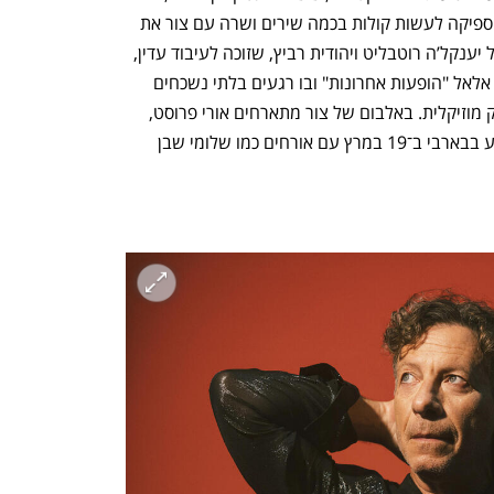
חברתו של צור שהלכה השנה לעולמה, הספיקה לעשות קולות בכמה שירים ושרה עם צור את 
הקאבר היחיד באלבום,"שבתות וחגים" של יענקל’ה רוטבליט ויהודית רביץ, שזוכה לעיבוד עדין, 
אפלולי ועוצמתי. השבוע יצא אלבומה של אלאל "הופעות אחרונות" ובו רגעים בלתי נשכחים 
מסיבוב ההופעות האחרון שלה שצור הפיק מוזיקלית. באלבום של צור מתארחים אורי פרוסט, 
רונה קינן, אבי בללי ועוד, והוא יושק במופע בבארבי ב־19 במרץ עם אורחים כמו שלומי שבן 