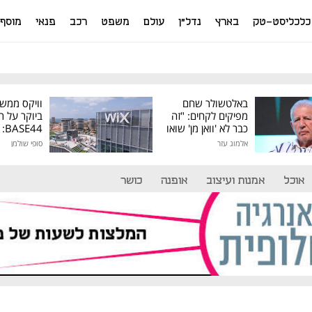
כלכליסט-טק
בארץ
נדל"ן
עולם
משפט
רכב
פנאי
מוסף
באלטשולר שחם
וויקס ממש
מפיקים לקחים: "זה
ביוקר על ר
כבר לא 'וואן מן' שואו
44
של גילעד"
אלמוג עזר
סופי שולמן
מיליון דולר
אוכל
אמנות ועיצוב
אופנה
כושר