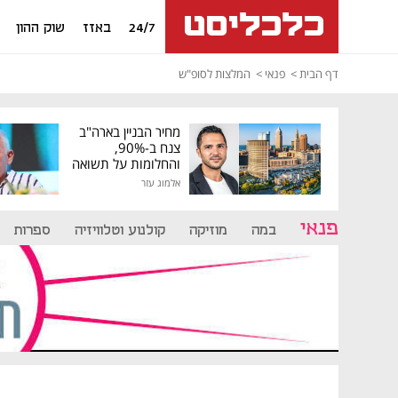
24/7
באזז
שוק ההון
דף הבית
פנאי
המלצות לסופ"ש
מחיר הבניין בארה"ב
צנח ב-90%,
והחלומות על תשואה
גבוהה התנפצו
אלמוג עזר
פנאי
במה
מוזיקה
קולנוע וטלוויזיה
ספרות