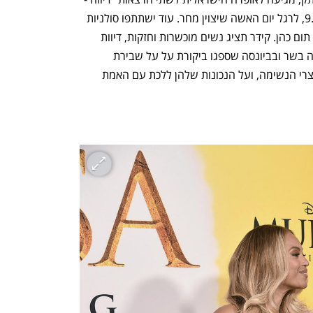
לא מהעולם הזה". הראשונה תתקיים ב־9.3, לרגל יום האשה שיצוין מחר. עוד ישתתפו סולניות 
האופרה אלה וסילביצקי וטל גנור והמנצח תום כהן. קידר תציג נשים מוכשרות וחזקות, דיוות 
גדולות מהחיים, החל במאריה קאלאס וכלה בשר ובביונסה שספגו ביקורת על על שבירת 
המוסכמות, על המלבושים הגרנדיוזיים עוצרי הנשימה, ועל הנכונות שלהן ללכת עם האמת 