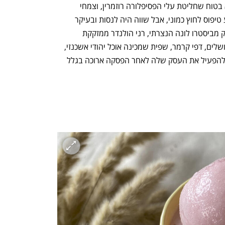
h – the gateway to Tech
You're NXT
מותג חליטות בריאותיות בשם "שיקוי". לא בטוח שחליטת עלי הפסיפלורה רוזמרין, וצמחי 
דמיאנה וגוטו קולה, באמת תצליח להרגיע טיפוס לחוץ כמוני, אבל שווה היה לנסות ובעיקר 
ליהנות מהטעם. עוד משתתפות לונה זרייק מביסטרו לונה הנצרתי, רני הולנדר ממזקקת 
הליקרים והשנאפסים מבית מאיר בהרי ירושלים, דפי קרמר, שפית שמכינה אוכל יהודי אשכנזי, 
ושיר מלון משוקולד שיר משדרות שחזרה להפעיל את העסק שלה לאחר הפסקה ארוכה בגלל 