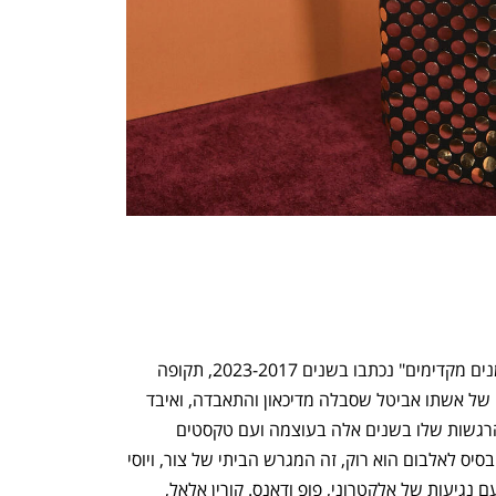
השירים באלבומו החדש של ערן צור "סימנים מקדימים" נכתבו בשנים 2023-2017, תקופה 
משמעותית בחייו שבה התמודד עם מותה של אשתו אביטל שסבלה מדיכאון והתאבדה, ואיבד 
גם את אמו. האלבום מבטא את החוויות והרגשות שלו בשנים אלה בעוצמה ועם טקסטים 
חשופים ועמוקים כמו שצור יודע לכתוב. הבסיס לאלבום הוא רוק, זה המגרש הביתי של צור, ויוסי 
מזרחי שהפיק אותו בכישרון, חידש ורענן עם נגיעות של אלקטרוני, פופ ודאנס. קורין אלאל, 