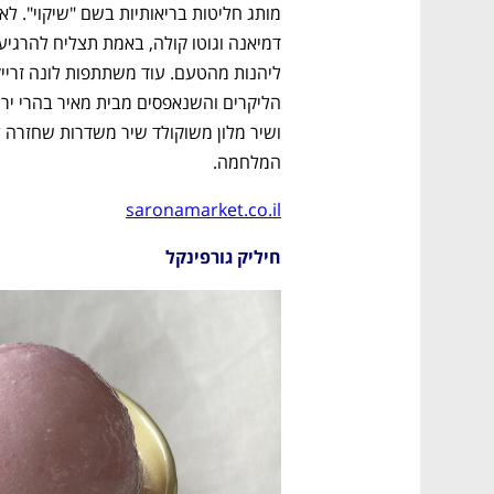
ם ומה שביניהם
התכוננו לשלב הבא בצמיחה שלכם!
המלחמה. 
saronamarket.co.il
חיליק גורפינקל