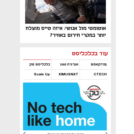
אוטומטי מול אנושי: איזה טייס מוצלח
יותר במקרי חירום באוויר?
נפתח בכרטיסייה חדשה
נפתח בכרטיסייה חדשה
נפתח בכרטיסייה חדשה
נפתח בכרטיסייה חדשה
נפתח בכרטיסייה חדשה
נפתח בכרטיסייה חדשה
עוד בכלכליסט
פודקאסט
אנרגיה 360
כלכליסט טק
Scale Up
XIMUSNXT
CTECH
נפתח בכרטיסייה חדשה
נפתח בכרטיסייה חדשה
נפתח בכרטיסייה חדשה
נפתח בכרטיסייה חדשה