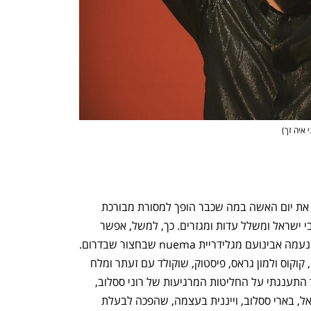
י איה זך
)
נפתח בכרטיסייה חדשה
נפתח בכרטיסייה חדשה
שוק האוכל התל־אביבי שרונה מרקט יציין את יום האשה במה שכבר הופך למסורת מבורכת 
אצלו – יריד נשות אוכל מצטיינות מכל רחבי ישראל ומשלל עדות ומגזרים. כך, למשל, אפשר 
יהיה לפגוש בו את הגלידות הנפלאות של נעמה אבינועם מגלידריית nuema שבחצור שבדרום. 
אני טעמתי מגוון מפתיע שכלל קלמנטינה, קוקוס ולמון גראס, פיסטוק, שוקולד עם זעתר ומלח 
ים ועוד. כולם היו נפלאים ממש ורכים. עוד התענגתי על החליטות המרגיעות של רוני ססלוב, 
בתו של אחד מחלוצי ייננות הבוטיק בישראל, בארי ססלוב, וייננית בעצמה, שהפכה לבעלת 