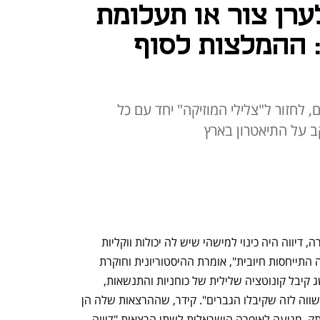
ערן צור או תעלומת
 ההמלצות לסוף
ם, לחזור ל"צלילי המוזיקה" יחד עם כל
 על התיאטרון בארץ
"במאה ה־19, עם התפתחות זמרות האופרה, דיווה היה כינוי למישהי שיש לה יכולות ווקליות 
יוצאות דופן וגם כריזמה ונוכחות, זאת היתה התייחסות חיובית", אומרת ההיסטוריונית וחוקרת 
האופנה יערה קידר. "במשך השנים המושג קיבל קונוטציה שלילית של כוחניות והתנשאות, 
ויוחס לנשים שעמדו על שלהן ודרשו יחס שווה לזה שקיבלו הגברים". קידר, שההרצאות שלה הן 
תמיד הזדמנות למסע תרבותי ואופנתי מרתק, מגיעה לאופרה הישראלית לשתי הרצאות "דיווה - 