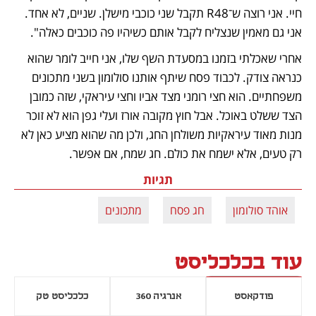
חיי. אני רוצה ש־R48 תקבל שני כוכבי מישלן. שניים, לא אחד. 
אני גם מאמין שנצליח לקבל אותם כשיהיו פה כוכבים כאלה".
אחרי שאכלתי בזמנו במסעדת השף שלו, אני חייב לומר שהוא 
כנראה צודק. לכבוד פסח שיתף אותנו סולומון בשני מתכונים 
משפחתיים. הוא חצי רומני מצד אביו וחצי עיראקי, שזה כמובן 
הצד ששלט באוכל. אבל חוץ מקובה אורז ועלי גפן הוא לא זוכר 
מנות מאוד עיראקיות משולחן החג, ולכן מה שהוא מציע כאן לא 
רק טעים, אלא ישמח את כולם. חג שמח, אם אפשר.
תגיות
אוהד סולומון
חג פסח
מתכונים
עוד בכלכליסט
פודקאסט
אנרגיה 360
כלכליסט טק