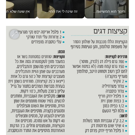
חינוך הוא המשישמה של החיים שלי - V
זה שינה לי את החיים: איך עידו איז'ק הופך את הסמארטפון לכלי צילום מקצועי_v
אין שעה שלא התעסקתי במשבר - טל אלכסנדרוביץ’ שגב מנהלת משברים