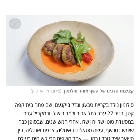
קציצות הדגים של השף אוהד סולומון 
(
צילום: אוראל כהן
)
סולומון נולד בקריית טבעון וגדל ביקנעם, שם פתח בית קפה 
קטן. בגיל 27 עבר לתל אביב ולמד בישול, ובמקביל עבד 
במסעדת טוטו של ירון שלו. אחרי חמש שנים, שבסופן כבר 
שימש כסו שף, עשה סטאז'ים באיטליה, צרפת ואנגליה, בין 
השאר אצל גורדון רמזי — אחד השפים הכי קשוחים בעולם, 