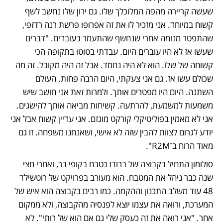
שעשה קריירה מהפה המלוכלך שלו. גם ירון שלו נחשב לשף 
קשוח במיוחד. אני מזכיר לו את זה אפרופו פרשת רנה רדזפי, 
שהתפטר מנומה אחרי שנחשף שהתעמר בעובדים. "דברים 
שעשו אז לא היו עוברים היום. עבדתי בטוטו בתקופה הכי 
קשוחה של שלו. הוא לא היה נחמד. אבל זה היה מקובל. זה מה 
שכולם עשו אז. גם אני צעקתי, היום הרבה פחות. העולם 
השתנה. היום היו מפטרים אותך. ולמרות זאת אני חושב שיש 
משמעות למשמעת, להרתעה. קשיחות מביאה אותך להישגים. 
אני לא מאמין בפוליטיקלי קורקט מוגזם. אני עדיין קשוח אבל אני 
יודע לגרום לצוות להבין שזה לא אישי, ושאנחנו משפחה. זו גם 
מאוד הרוח ב־R2M".
סולומון התחיל בקבוצה של ברודו כטבח בקופי בר, ואחרי חצי 
שנה כבר ניהל את המטבח. הוא מעורב בפרויקט של רוטשילד 
48 עוד משלב התכנון וההקמה. כמו רבים בקבוצה הוא איש של 
המערכת, ורואה את עצמו יוצא לפנסיה מהקבוצה, ולא ממקום 
אחר. "אני רואה את זה כעסק שלי גם אם הוא של רותי". לא 