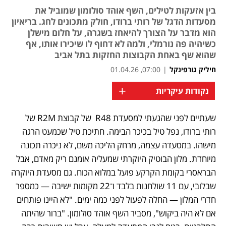
בין אזעקות לטילים, השף אוהד סולומון שמוביל את
מסעדות הדגל של רותי ברודו, חולק מתכונים לחג. בריאיון
הוא מדבר על הצורך להיאחז בשגרה, על חלום מישלן
כשיהיה פה נורמלי, ולמה לא דחוף לו שיכירו אותו, אף
שהוא שף באחת הקבוצות החזקות בתל אביב
חיליק גורפינקל
|
07:00, 01.04.26
+
נקודות עיקריות
שעתיים לפני שהגעתי למסעדת R48  של קבוצת R2M של 
רותי ברודו, נפל טיל בכיכר הבימה. חתיכת טיל שכמעט הרגה 
מישהו. במסעדה עצמה, מרחק הליכה משם, לא ניכרה תכונה 
מיוחדת. מלון הבוטיק היוקרתי שמעליה אומנם ריק מאדם, אבל 
הבראסרי בקומת הקרקע פועל במלוא הכוח. גם מסעדת היוקרה 
שבלובי, עם 11 שולחנות בלבד ו־22 מקומות ישיבה — כמספר 
חדרי המלון — החלה לפעול לפני כמה ימים. "לא היינו פותחים 
אם לא היה ביקוש", מסביר השף אוהד סולומון. "ברור שהיתה 