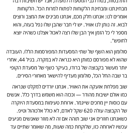
התלבטות, בטח לגבי המסעדה למעלה, אבל יש חשיבות רבה 
מבחינתנו ומבחינת הלקוחות לפתוח למרות הכל. הלקוחות 
אומרים לנו: אנחנו חלק מכם, אנחנו מבינים את המצב ורוצים 
לבוא. זה נותן לנו אוויר. יש לי חבר שהבן שלו נפל בעזה, והוא 
מספר לי כל הזמן איך הבן שלו רצה לאכול אצלנו כשהיה יוצא 
לחופש".
סולומון הוא השף של שתי המסעדות המפורסמות הללו. העובדה 
שהוא לא מפורסם כמותן היא כנראה לא במקרה. בגיל 44, אחרי 
יותר מעשור בקבוצה של ברודו, בעיקר כשף של מסעדת הקופי 
בר שבה החל הכל, סולומון מעדיף להישאר מאחורי הסירים.
שוב מפלחת אזעקה את האוויר. אנחנו יורדים למקלט שנראה 
כמו אולם ישיבות מהודר — וככזה הוא משמש בדרך כלל. אנשים 
עם כוסות יין מחכים שייגמר. ארוחת טעימות במסעדת היוקרה 
של הקבוצה עולה 620 שקל לאדם, לא כולל אלכוהול וטיפ. 
כשאנחנו חוזרים אני שוב תוהה אם זה לא מוזר שאנשים מגיעים 
עכשיו לארוחה כזו, שלוקחת כמה שעות, מה שאומר שתיים עד 