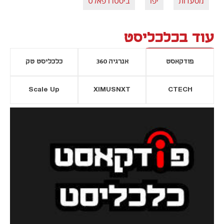
מסעדות
יפו
ביסטרו פאלט
עוד בכלכליסט
פודקאסט
אנרגיה 360
כלכליסט טק
Scale Up
XIMUSNXT
CTECH
יסייה חדשה
נפתח בכרטיסייה חדשה