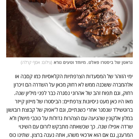
גראטן של ביסטרו פאלט. מיוחד וטעים נורא
(
צילום: אסף קרלה
)
ימי הזוהר של המסעדות הצרפתיות הקלאסיות כמו קסבה או 
אלהמברה ששכנה ממש לא רחוק מכאן על השדרה הם זיכרון 
רחוק, וגם תפוח זהב של אהרוני נסגרה כבר לפני מיליון שנה. 
מאז היו כאן מעט ניסיונות צרפתיים: הביסטרו של מייזון קייזר 
ברוטשילד שנסגר אחרי כשנתיים, וגם ל'אפוק של קבוצת רובושון 
במלון אלקונין שהגיעה עם הצהרות גדולות על כוכבי מישלן ולא 
שרדה אפילו שנה. כך שכשאתה מתבקש לזרום עם השינוי 
המרענן, גם אם הוא ארכאי משהו, אתה נענה ברצון. שתינו כוס 