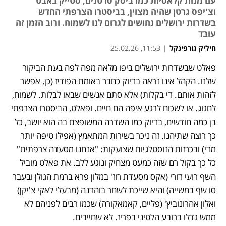
עם מנות קלאסיות כמו ביסק סרטנים, סטייק באבט
וצ'יפס גרטן שהיה מצוין, בביסטרו הצרפתי החדש
בשדרות ירושלים נחושים לגרום לנו לשמוח. ורוב הזמן זה
עובד
חיליק גורפינקל
|
11:53, 25.02.26
פאלט שבשדרות ירושלים ביפו מלאה מפה לפה בעת הביקור 
שלנו. הקהל אינו נראה בדיוק כחבר באומת הפודיז (כן, אפשר 
לזהות אותם. די בקלות) אלא סתם אנשים שבאו לבלות. לשמוח, 
לחגוג. או לשכוח לרגע איפה הם חיים. ופאלט, הביסטרו הצרפתי 
בן כמה חודשים, בדיוק כמו השדרה המשופצת בה הוא יושב, כל 
כך רוצה שתיהנו. זה ניכר בשירות המתאמץ (אפילו טיפה יותר 
מדי) ובכרזות הנוסטלגיות שצועקות: "אנחנו מסעדה צרפתית" 
כל כך בקול רם שזה כמעט מצחיק ונוגע ללב. את פאלט מוביל 
השף רועי דורי (אקס מסעדת רוז' במלון פרא ברמת הגולן ובעבר 
סו שף במשייה) והיא שייכת לשחר בוהדנה (מבעלי לאקי צ'יקן) 
ואלון אהרונוביץ' (פליים, קאמאקורה) שכמו רבים לפניהם לא 
ממש גדלו ברובע הלטיני בפריז. לא שחייבים. 