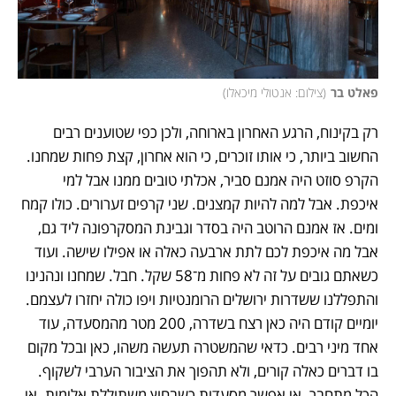
פאלט בר
(
צילום: אנטולי מיכאלו
)
רק בקינוח, הרגע האחרון בארוחה, ולכן כפי שטוענים רבים 
החשוב ביותר, כי אותו זוכרים, כי הוא אחרון, קצת פחות שמחנו. 
הקרפ סוזט היה אמנם סביר, אכלתי טובים ממנו אבל למי 
איכפת. אבל למה להיות קמצנים. שני קרפים זערורים. כולו קמח 
ומים. אז אמנם הרוטב היה בסדר וגבינת המסקרפונה ליד גם, 
אבל מה איכפת לכם לתת ארבעה כאלה או אפילו שישה. ועוד 
כשאתם גובים על זה לא פחות מ־58 שקל. חבל. שמחנו ונהנינו 
והתפללנו ששדרות ירושלים הרומנטיות ויפו כולה יחזרו לעצמם. 
יומיים קודם היה כאן רצח בשדרה, 200 מטר מהמסעדה, עוד 
אחד מיני רבים. כדאי שהמשטרה תעשה משהו, כאן ובכל מקום 
בו דברים כאלה קורים, ולא תהפוך את הציבור הערבי לשקוף. 
הכל מתחבר. אי אפשר מסעדות כשבחוץ משתוללת אלימות. אי 