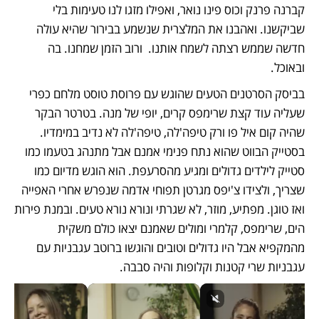
קברנה פרנק וכוס פינו נואר, ואפילו מזגו לנו טעימות בלי 
שביקשנו. ואהבנו את המלצרית שנשמע בבירור שהיא עולה 
חדשה שממש רצתה לשמח אותנו.  ורוב הזמן שמחנו. בה 
ובאוכל.
בביסק הסרטנים הטעים שהוגש עם פרוסת טוסט מלחם כפרי 
שעליה עוד קצת שרימפס קרים, יופי של מנה. בטרטר הבקר 
שהיה קום איל פו ורק טיפה'לה, טיפה'לה לא נדיב במימדיו. 
בסטייק הבווט שהוא נתח פנימי אמנם אבל מתנהג בטעמו כמו 
סטייק לילדים גדולים ומגיע מהסרעפת. הוא הוגש מדיום כמו 
שצריך, ולצידו צ'יפס מגרטן תפוחי אדמה שנפרש אחרי האפייה 
ואז טוגן. מפתיע, מוזר, לא שגרתי ונורא נורא טעים. ובמנת פירות 
הים, שרימפס, קלמרי ומולים שאמנם יצאו כולם משקית 
מהמקפיא אבל היו גדולים וטובים והוגשו ברוטב עגבניות עם 
עגבניות שרי קטנות וקלופות והיה סבבה.