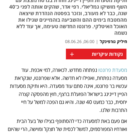
ותיקת מסעדות הפיין דיינינג חוזרת בגרסה נוצצת עם
השף מושיקו גמליאלי. רפי אדר, שהקים אותה לפני כ־40
שנה, כבר לא מעורב, ונזכר בפסטה הנהדרת שיצאה
מהמטבח בימים ההם והשביעה בוהמיינים שגילו את
האוכל האיטלקי. פרונטו החדשה טעימה, אך עוד ללא
נשמה
חיליק גורפינקל
|
06:00, 08.06.26
+
נקודות עיקריות
מסעדת פרונטו
 נפתחה מחדש. לכאורה, למי אכפת. עוד 
נפתח בכרטיסייה חדשה
מסעדה נפתחת, ואפילו לא חדשה. אלא שפרונטו, שנקראת 
עכשיו בר פרונטו, אינה סתם עוד מסעדה. היא ותיקת מסעדות 
הפיין דיינינג בישראל הפועלת ברצף, חוץ מהפסקה קצרה 
יחסית, כבר כמעט 40 שנה. והיא גם הפכה למשל על חיי 
התרבות שלנו.
אם פעם באת למסעדה כדי להסתופף בצילו של בעל הבית 
ואורחיו המפורסמים, למשל לכסית של חצקל ומוישה, הרי שהיום 