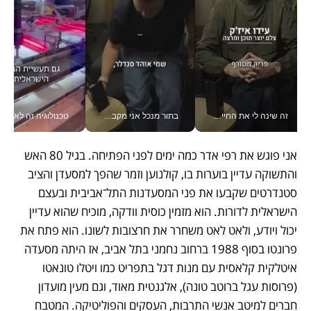
זה שינה לי את החיים: איך עידו איז'ק הופך את הסמארטפון לכלי צילום מקצועי_v
בתור מנכל אני מקבל מאות החלטות ביום, וה- Galaxy Z Fold8 Ultra עוזר לי לחתוך אותן מהר יותר_v
טכנולוגיה זה לא רק בהייטק: גם תעשיי
אני פוגש את רפי אדר כמה ימים לפני הפתיחה. בגיל 80 האש 
והתשוקה עדיין בוערות בו, קולנוען וזמר שהפך למסעדן והציב 
סטנדרטים שקבעו את פני המסעדנות התל־אביבית ובעצם 
הישראלית לדורות. הוא מזמין כוסית וודקה, מוכיח שהוא עדיין 
יכול ויודע, ולאט לאט משחרר את חרצובות לשונו. הוא פתח את 
פרונטו בסוף 1988 ברחוב נחמני בתל אביב, אז היתה מסעדה 
איטלקית קלאסית עם מנות דגל בתפריט כמו ויטלו טונאטו 
(פרוסות עגל ברוטב טונה), אלגנטית מאוד, וגם מעין מועדון 
חברים למיטב אנשי התרבות, העסקים והפוליטיקה. המטבח 