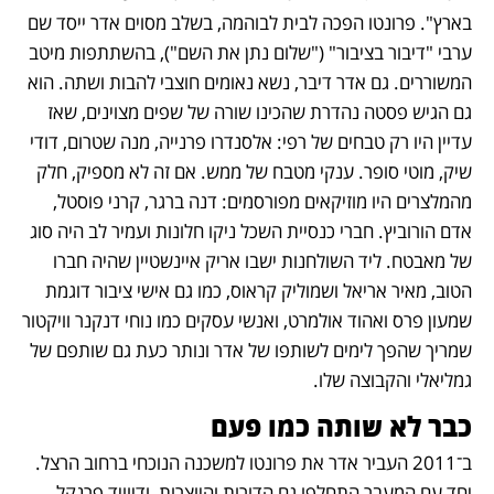
בארץ". פרונטו הפכה לבית לבוהמה, בשלב מסוים אדר ייסד שם 
ערבי "דיבור בציבור" ("שלום נתן את השם"), בהשתתפות מיטב 
המשוררים. גם אדר דיבר, נשא נאומים חוצבי להבות ושתה. הוא 
גם הגיש פסטה נהדרת שהכינו שורה של שפים מצוינים, שאז 
עדיין היו רק טבחים של רפי: אלסנדרו פרנייה, מנה שטרום, דודי 
שיק, מוטי סופר. ענקי מטבח של ממש. אם זה לא מספיק, חלק 
מהמלצרים היו מוזיקאים מפורסמים: דנה ברגר, קרני פוסטל, 
אדם הורוביץ. חברי כנסיית השכל ניקו חלונות ועמיר לב היה סוג 
של מאבטח. ליד השולחנות ישבו אריק איינשטיין שהיה חברו 
הטוב, מאיר אריאל ושמוליק קראוס, כמו גם אישי ציבור דוגמת 
שמעון פרס ואהוד אולמרט, ואנשי עסקים כמו נוחי דנקנר וויקטור 
שמריך שהפך לימים לשותפו של אדר ונותר כעת גם שותפם של 
גמליאלי והקבוצה שלו.
כבר לא שותה כמו פעם
ב־2011 העביר אדר את פרונטו למשכנה הנוכחי ברחוב הרצל. 
יחד עם המעבר התחלפו גם הדורות והיוצרות, ודיוויד פרנקל 