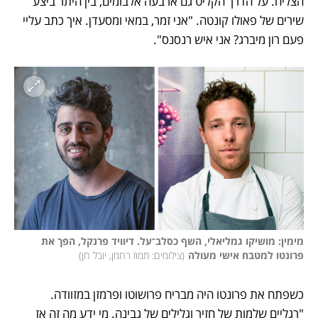
הצליח. על הדרך הקליט גם ארבעה אלבומים, בין היתר ביצע 
שירים של פאולו קונטה. "אני זמר, במאי ומסעדן. איך כתב עליי 
פעם רון מיברג? אני איש רנסנס".
מימין: מושיקו גמליאלי, השף כסלב־על. דיוויד פרנקל, הפך את 
פרונטו למטבח אישי מעולה
(
צילומים: תמוז רחמן, יובל חן
)
כשפתח את פרונטו היה מבריח פרושוטו ופרמזן במזוודה. 
"רגליים שלמות של חזיר וגלילים של גבינה. מי ידע מה זה אז 