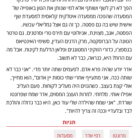
הפך לא רק לשף ושותף אלא למי שנותן את הטון באופייה של 
המסעדה שהפכה ממסעדה איטלקית קלאסית למסעדת שף 
אישית שיש בה גם פסטה. כך זה גם אצל גמליאלי עכשיו. 
הפסטה, אגב, מצוינת. אניולוטי עם תירס טרי וסרטנים. גם טרטר 
הטונה על הברוסקטה, מרק הדגים העדין, סשימי האינטיאס 
בגספצ'ו, כדורי הזוקיני המטוגנים ופלאן הדלעת לקינוח. אבל מה 
עם הרוח? היא, כנראה, כבר לא תשוב.
אדר יודע שהיה פרא אדם. לפעמים שתה יותר מדי. "אני כבר לא 
שותה ככה. אני מתעייף אחרי שתי כוסות יין אדום", הוא מחייך, 
אולי קצת בעצב. כשהגזים היה מעליב לקוחות. פעם העליב 
אפילו אותי. סלחתי. למרות העצב המסוים, אדר שמח שפרונטו 
שורדת. "אני שמח שהילדה שלי עוד כאן. היא כבר גדולה והולכת 
לבד ובלעדיי וככה זה צריך להיות".
תגיות
פרונטו
רפי אדר
מסעדות