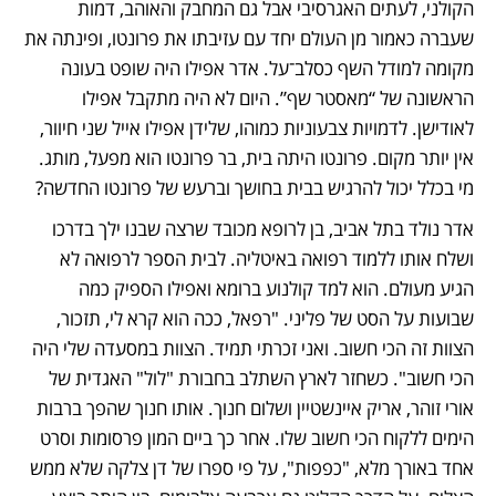
הקולני, לעתים האגרסיבי אבל גם המחבק והאוהב, דמות 
שעברה כאמור מן העולם יחד עם עזיבתו את פרונטו, ופינתה את 
מקומה למודל השף כסלב־על. אדר אפילו היה שופט בעונה 
הראשונה של “מאסטר שף”. היום לא היה מתקבל אפילו 
לאודישן. לדמויות צבעוניות כמוהו, שלידן אפילו אייל שני חיוור, 
אין יותר מקום. פרונטו היתה בית, בר פרונטו הוא מפעל, מותג. 
מי בכלל יכול להרגיש בבית בחושך וברעש של פרונטו החדשה?
אדר נולד בתל אביב, בן לרופא מכובד שרצה שבנו ילך בדרכו 
ושלח אותו ללמוד רפואה באיטליה. לבית הספר לרפואה לא 
הגיע מעולם. הוא למד קולנוע ברומא ואפילו הספיק כמה 
שבועות על הסט של פליני. "רפאל, ככה הוא קרא לי, תזכור, 
הצוות זה הכי חשוב. ואני זכרתי תמיד. הצוות במסעדה שלי היה 
הכי חשוב". כשחזר לארץ השתלב בחבורת "לול" האגדית של 
אורי זוהר, אריק איינשטיין ושלום חנוך. אותו חנוך שהפך ברבות 
הימים ללקוח הכי חשוב שלו. אחר כך ביים המון פרסומות וסרט 
אחד באורך מלא, "כפפות", על פי ספרו של דן צלקה שלא ממש 