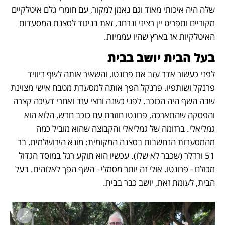
שלה היה איכותי מאוד וגם נאמן למקור, עם חומרי גלם איטלקיים 
מקוריים ותפריט יין רציני ונרחב, זאת בניגוד לסצנת המסעדות 
האיטלקיות אז בארץ שהיו עממיות.
בעל הבית יושב בבית
לפני כעשור אדר עזב את פרונטו, והשאיר אותה לשף דיוויד 
פרנקל ושותפיו. פרנקל הפך אותה למסעדת מטבח אישי מצוינת 
שבה השף היה הכוכב. לפני כשנה וחצי עזב ואחרי דעיכה קצרה 
והפסקה שהתארכה, פרונטו חוזרת עם כוכב חדש, הלוא הוא 
גמליאלי. ברזומה של גמליאלי והקבוצה שהוא מוביל כמה 
מהמסעדות הנחשבות בסצנה המקומית: מונא הירושלמית, בר 
51 ורדלר (שכבר לא שלו). עכשיו הוא תוקע רגל במוסד הגדול 
מכולם - פרונטו. אולי זה יותר מסמלי - השף הפך לאלוהים. בעל 
הבית, לעומת זאת, יושב כבר בבית.