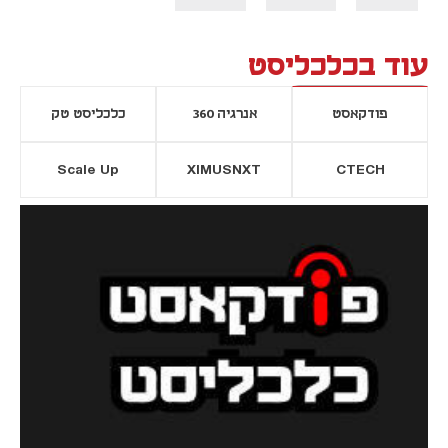
עוד בכלכליסט
פודקאסט
אנרגיה 360
כלכליסט טק
Scale Up
XIMUSNXT
CTECH
יסייה חדשה
נפתח בכרטיסייה חדשה