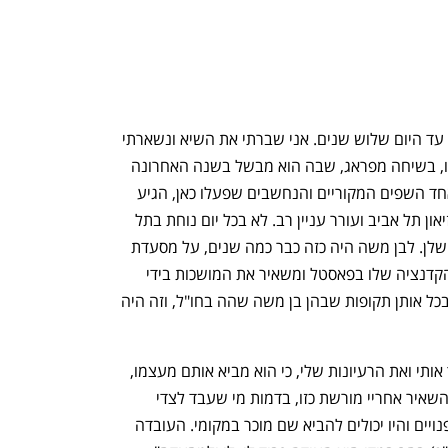
"קדנציה ממוצעת של שף בפאסטל היתה עד היום שלוש שנים. אני שברתי את השיא ונשארתי 
ארבע", מחייך השף גל בן משה מעבר לקו, בשיחה מפראג, שבה הוא מבשל בשנה האחרונה 
במסעדת פרציבל במלון בוקה. בן משה, אחד השפים המקוריים והנחשבים שפעלו כאן, הגיע 
לפני ארבע שנים למסעדת פאסטל שבמוזיאון תל אביב ועורר עניין רב. לא בכל יום נוחת בתל 
אביב, ואף תוקע בה יתד, שף בעל כוכב מישלן. לבן משה היה כזה כבר כמה שנים, על מסעדת 
פריזם שלו בברלין. עכשיו הוא מסיים את הקדנציה שלו בפאסטל ומשאיר את המושכות בידי 
סגנו, טדי קגן, השף בפועל של המסעדה בכל אותן תקופות שבהן בן משה שהה בחו"ל, וזה היה 
"באיזשהו שלב הבנתי שטדי כבר לא צריך אותי ואת הרעיונות שלי, כי הוא מביא אותם מעצמו, 
ויפה מאוד", הוא מסביר. "אני גאה מאוד להשאיר אחריי מורשת כזו, בדמות מי שעבד לצדי 
שנתיים. תל אביב מלאה בשפים מעולים פנויים והיו יכולים להביא שם מוכר במקומי. העובדה 