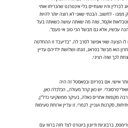
מלכתחילה - לבשל. "הייתי ברכבת בין פראג לברלין והיו שעתיים בלי אינטרנט שהכריחו אותי 
לעשות את מה שאני תמיד מנסה להתחמק ממנו - לחשוב. הבנתי שאני לא רוצה יותר להיות 
עסוק כל היום בהנהלת חשבונות, ספקים וטבלאות אקסל, שזה מה שאתה עושה כשאתה בעל 
נה עכשיו, אלא גם מבשל הכי טוב אי פעם".
הוא גם מגלה שבעלי המלון בפראג הציעו לו הצעה שאי אפשר לסרב לה. "בדיעבד זו ההחלטה 
הכי טובה שעשיתי בחיים". מאוקטובר האחרון הוא מבשל בפראג, זוגתו ושלושת ילדיהם עדיין 
חת לכך שזה רציני.  
נפתח בכרטיסייה חדשה
נפתח בכרטיסייה חדשה
"מאוד דומה לברלין ותל אביב אבל אפילו יותר אישי. אם בפריזם ובפאסטל זה היה 
קונספטואלי־גיאוגרפי, פה זה יותר קונספטואלי־פרסונלי. יש כאן קהל מעולה,. הכלכלה כאן, 
תתפלא, יותר טובה. הקהל מורכב, כמו בהרבה מקומות אחרים כאלה, בעיקר ממשקיעי נדל"ן, 
הייטק וטכנולוגיה. הרבה זרים כמובן. יש פתיחות, סקרנות ועניין. לגמרי. זו עדיין ארוחת טעימות 
בתפריט של פרציבל תמצאו כמו קטאיף שרימפס, ברבוניות ודיונון ביוגורט לצד חזה ברווז עם 