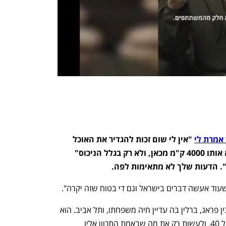
אמרת לי
 "אין לי שום זכות להגדיר את האוכל 
שלי כישראלי או פלסטיני כשאני עושה אותו 4000 ק"מ מכאן, ולא רק בגלל הניכוס" 
". הדעות שלך לא מתאימות לפה.
שעוד אעשה דברים בישראל וגם די בטוח שזה יקרה".
בן משה מודה שהתעייף קצת מהנדודים בין פראג, ברלין בה עדיין חיה משפחתו, ותל אביב. הוא 
גם החליט להעניק לעצמו מתנה לכבוד גיל 40, ולעשות רק את מה שבאמת התכוון אליו 