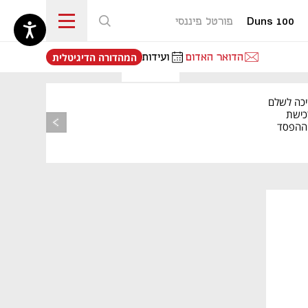
Duns 100
פורטל פיננסי
נפתח בכרטיסייה חדשה
הדואר האדום
ועידות
המהדורה הדיגיטלית
יכה לשלם
כישת
BASE: ההפסד
הרבעוני זינק ל-76