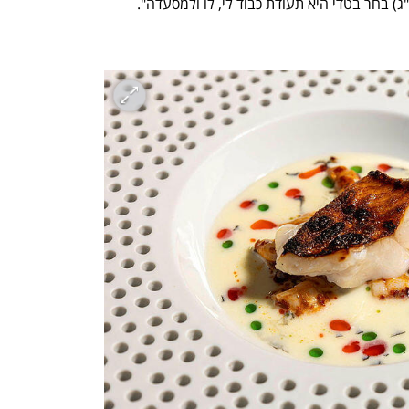
) בחר בטדי היא תעודת כבוד לי, לו ולמסעדה".