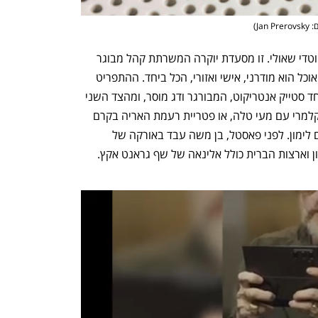
Jan Pre
)
פאסטל נוסדה לפני 14 שנה על ידי חנגל וטדי שאולי. זו מסעדת יוקרה המשרתת קהל מבוגר 
ועמיד יחסית, אנשי עסקים ופולטיקאים. האוכל הוא מודרני, אישי ואזורי, הכל ביחד. ההתפריט 
כולל שילוב מדויק ומעורר הערכה: מצד אחד סטייק אנטריקוט, המבורגר ודג מוסר, ומהצד השני 
מנות מתוחכמות כמו מנת הים־יבשה של קלמרי עם מעי טלה, או פטריית רעמת האריה בקרם 
בטטה לבנה עם סבלה שקדים שחור וקרם לימון. לפני פאסטל, בן משה עבד באורקה של 
שרויטמן ובמסעדות יוקרה נחשבות בלונדון וארצות הברית כולל אלינאה של שף גראנט אקץ. 