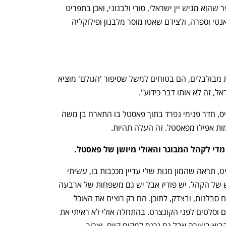
ענף במתח גבוה
מדברים כלכלה, עסקים ומה שב
דובדבנים חמוצים וצנוברים. בן משה מספר שהוא מגיש יין ישראלי, סורי ולבנוני, ואכן בתפריט 
היין מתגלים שמות מוכרים כמו קסטל, רקאנטי וספרה, ולצידם שאטו מוסר מלבנון ופילוקליה 
"ממש לא. הם בעדנו. חוץ  מזה שהם קצת מבולבלים, הם בטוחים למשל שסיפור 'הגולם' מוציא 
, זה לא אותו דבר כידוע".
בשלב מסוים פתחו חנגל ובן משה את גרייס, חדר פנימי נפרד בתוך פאסטל בו התארח בן משה 
ות אפילו מפאסטל. זה העלה תהיות. 
י לקהל המבוגר והאולי מיושן של פאסטל.
"זו חרא של קביעה. אם תסתכל על התפריט, תראה שהמון מנות שלי עדיין מככבות בו, עשיתי 
התאמות. אתה לא צריך לבשל מעל הראש של הקהל. יש פודיז אבל יש גם משפחות של ארבעה 
דורות שבאות בשבת בצהריים ואין להן שום סבלנות, ובצדק, לתוכן. הם רק רוצים את האוכל 
שלהם. הקהל של האופרה רוצה דגים נאים וסלטים לפני הקונצרט. בהתחלה אולי לא ראיתי את 
זה אבל זה טיפשי להתעלם. אתה רוצה להביא בשורה אבל גם נכנס למקום קיים, וצריך 