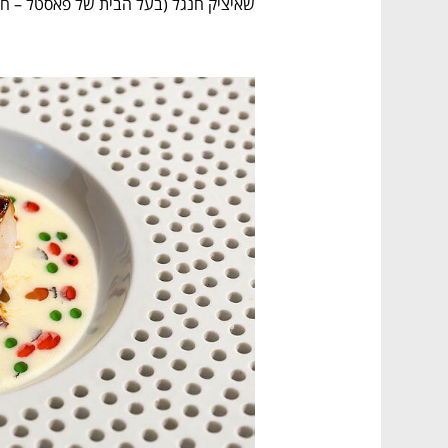
שאיציק חנגל (בעל הבית של פאסטל – ח"ג