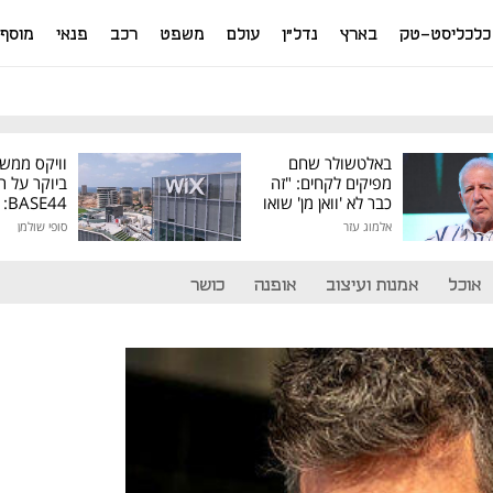
כלכליסט-טק
בארץ
נדל"ן
עולם
משפט
רכב
פנאי
מוסף
באלטשולר שחם
וויקס ממש
מפיקים לקחים: "זה
ביוקר על ר
כבר לא 'וואן מן' שואו
44
של גילעד"
אלמוג עזר
סופי שולמן
מיליון דולר
אוכל
אמנות ועיצוב
אופנה
כושר