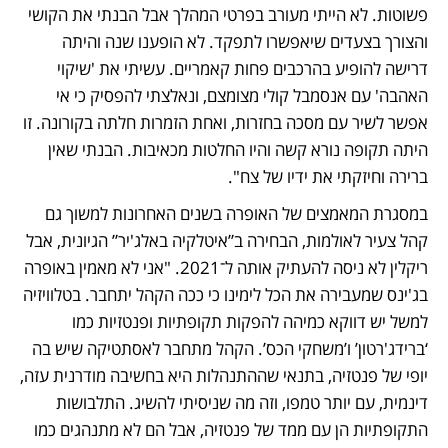
פשוטות. לא הייתי מעורב בפרטי המהלך אבל הבנתי את הקושי 
והצורך בצעדים שיאפשרו לתפקד. לא הופענו שנה והיתה 
דרישה להופיע בהרכבים פחות קאמריים. עשיתי את 'שיקוי 
האהבה' עם אנסמבל קולי מצומצם, ונאלצתי להפסיק כי אי 
אפשר לשיר עם מסכה בחזרות, ואחת הזמרות חלתה בקורונה. זו 
היתה תקופה נורא קשה והיו החלטות מכאיבות. הבנתי שאין 
ברירה וחיזקתי את ידיו של צח".
במסגרת המאמצים של האופרה בשנים האחרונות למשוך גם 
קהל צעיר לאולמות, הבחירה ב”איטלקיה באלג'יר” הגיונית, אבל 
ריקלין לא ניסה להעתיק אותה ל־2021. "אני לא מאמין באופרה 
בג'ינס שמעבירה את הכל לימינו כי ככה הקהל יתחבר. בטלוויזיה 
למשל יש דווקא כמיהה להפקות תקופתיות ופנטזיות כמו 
‘ברידג'רטון’ ו’משחקי הכס’. הקהל מתחבר לאסתטיקה שיש בה 
יופי של פנטזיה, בתנאי שההתנהלות היא בחשיבה מודרנית עזה, 
דינמית, עם יותר טמפו, וזה מה שניסיתי להשיג. התלבושות 
התקופתיות הן עם ממד של פנטזיה, אבל הם לא מתנהגים כמו 