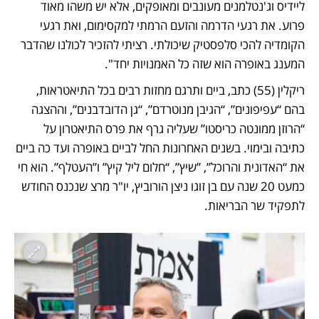
ליידיס וג'נטלמנים מעונבים ומאופקים, אלא יש משהו מאוד 
פרוע. את רגעי הדרמה והזעם הרמתי למקסימום, ואת רגעי 
הקומדיה להכי סלפסטיק שיכולתי. רציתי להזכיר לכולנו שהדבר 
המענג באופרה הוא שזה כל האמנויות יחד".
ריקלין (55) כתב, ביים ותרגם מחזות רבים בכל התיאטראות, 
בהם “עפיפונים”, “הגיבן מנוטרדם”, “גן הדובדבנים”, וההצגה 
“הרוזן ממונטה כריסטו” שעליה גרף את פרס התיאטרון על 
כתיבה ובימוי. בשנים האחרונות החל לביים באופרה ועד כה ביים 
את “האדונית והרוכל”, ”שיץ”, “חלום ליל קיץ” ו”העטלף”. הוא חי 
כמעט 20 שנה עם בן זוגו ניצן הורוביץ, יו"ר מרצ שנכנס החודש 
לתפקיד שר הבריאות. 