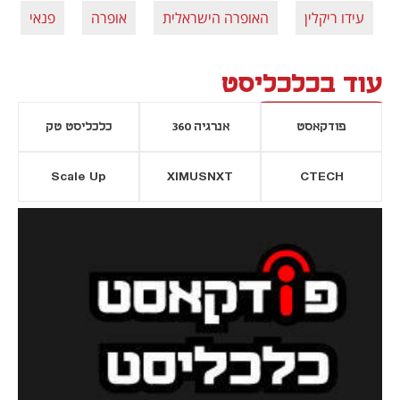
עידו ריקלין
האופרה הישראלית
אופרה
פנאי
עוד בכלכליסט
פודקאסט
אנרגיה 360
כלכליסט טק
Scale Up
XIMUSNXT
CTECH
יסייה חדשה
נפתח בכרטיסייה חדשה