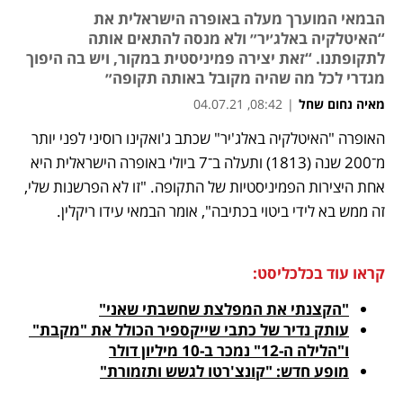
הבמאי המוערך מעלה באופרה הישראלית את
“האיטלקיה באלג׳יר״ ולא מנסה להתאים אותה
לתקופתנו. “זאת יצירה פמיניסטית במקור, ויש בה היפוך
מגדרי לכל מה שהיה מקובל באותה תקופה״
מאיה נחום שחל
|
08:42, 04.07.21
האופרה "האיטלקיה באלג'יר" שכתב ג'ואקינו רוסיני לפני יותר 
נפתח בכרטיסייה חדשה
נפתח בכרטיסייה חדשה
נפתח בכרטיסייה חדשה
מ־200 שנה (1813) ותעלה ב־7 ביולי באופרה הישראלית היא 
אחת היצירות הפמיניסטיות של התקופה. "זו לא הפרשנות שלי, 
זה ממש בא לידי ביטוי בכתיבה", אומר הבמאי עידו ריקלין. 
קראו עוד בכלכליסט:
"הקצנתי את המפלצת שחשבתי שאני"
עותק נדיר של כתבי שייקספיר הכולל את "מקבת" 
ו"הלילה ה-12" נמכר ב-10 מיליון דולר
מופע חדש: "קונצ'רטו לגשש ותזמורת"