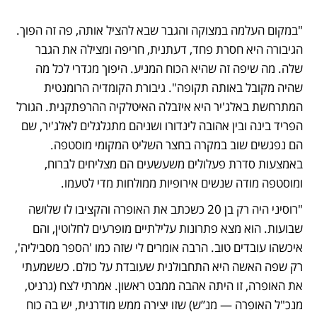
"במקום העלמה במצוקה והגבר שבא להציל אותה, פה זה הפוך. 
הגיבורה היא חסרת פחד, דעתנית, חריפה ומצילה את הגבר 
שלה. מה שיפה זה שהיא הכוח המניע. היפוך מגדרי לכל מה 
שהיה מקובל באותה תקופה". גיבורת הקומדיה הרומנטית 
המתרחשת באלג'יר היא איזבלה האיטלקיה ההרפתקנית. הגורל 
הפריד בינה ובין אהובה לינדורו ושניהם מתגלגלים לאלג'יר, שם 
הם נפגשים שוב במקרה בחצר השליט המקומי מוסטפה. 
באמצעות סדרת פעלולים משעשעים הם מצליחים לברוח, 
ומוסטפה מודה שנשים אירופיות ממולחות מדי לטעמו.
"רוסיני היה רק בן 20 כשכתב את האופרה והקציבו לו שלושה 
שבועות. הוא מצא פתרונות עלילתיים מופרעים לחלוטין, והם 
איכשהו עובדים טוב. הרבה אומרים לי שזה כמו 'הספר מסביליה', 
רק שפה האשה היא התחבולנית שעובדת על כולם. כששמעתי 
את האופרה, זו היתה אהבה ממבט ראשון. אמרתי לצח (גרניט, 
מנכ"ל האופרה — מנ”ש) שזו יצירה ממש מודרנית, יש בה כוח 