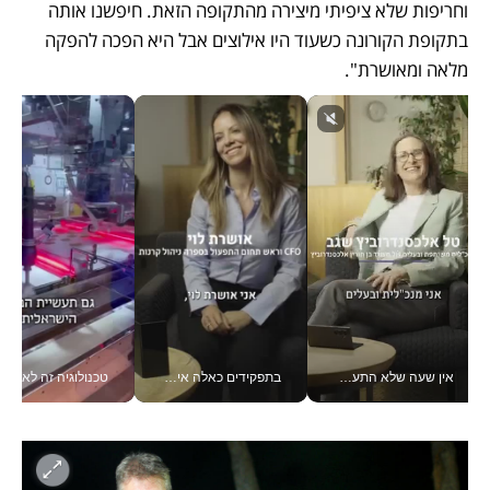
וחריפות שלא ציפיתי מיצירה מהתקופה הזאת. חיפשנו אותה 
בתקופת הקורונה כשעוד היו אילוצים אבל היא הפכה להפקה 
מלאה ומאושרת".
אין שעה שלא התעסקתי במשבר - טל אלכסנדרוביץ’ שגב מנהלת משברים תקשורתיים מכל מקום עם ה- Galaxy Z Fold8 Ultra שלה_v
בתפקידים כאלה אי אפשר לחכות: אושרת לוי מניעה השקעות ענק מהטלפון_v
טכנולוגיה זה לא רק בהייטק: גם תעשיי