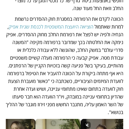
חופשי באמצעות ביטול גורף של כל מכסי המגן על כל מוצרי 
החלב וזאת החל מעוד שנה.
הכוונה לקדם את הרפורמה במסגרת חוק ההסדרים נרשמת 
למרות שאתמול 
הוציאה היועצת המשפטית לכנסת שגית אפיק
, 
הנחיה ולפיה יש לפצל את רפורמת החלב מחוק ההסדרים. אפיק 
נימקה את החלטתה בכך שמדובר ברפורמה מקיפה "המשנה 
סדרי עולם" במשק החלב, שהוגשה ללא עבודה כלכלית או 
עבודת מטה. אפיק קבעה כי הרפורמה מעלה קשיים משפטיים 
מהותיים, בעיקר בשל פגיעה קשה בזכויות הקניין של הרפתנים. 
היא אף מתחה ביקורת על הכוונה להעביר את הטיפול ברפורמה 
לוועדת המיזמים הציבוריים, כשכתבה כי "כאשר מועברת הצעת 
חוק לוועדה בתחום שאינו מתחומי עניינה, ושיש ועדה אחרת 
שהדיון בתחומי עניינה במובהק, ויו"ר הוועדה הוא חבר סיעתו 
של השר האמון עליה, מתגבר החשש מפני זירוז מוגבר של ההליך 
בנושא".