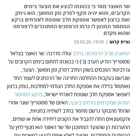
שר האוצר מסר כי בכוונתו לבצע את הצעד בימים
הקרובים, והוא יהיה תקף לפרק זמן ממושך; הוא נימק
זאת ברצון לאפשר אספקת חלב שוטפת לאזרחים ברקע
המחסור המכוון לו גרמו הרפתנים המתנגדים לרפורמה
שהוא מקדם
נורית קדוש
|
19:05, 03.02.26
מאמר קניות
המאבק סביב הרפורמה בחלב 
עולה מדרגה: שר האוצר בצלאל 
נפתח בכרטיסייה חדשה
נפתח בכרטיסייה חדשה
סמוטריץ' הודיע הערב (ג') כי בכוונתו לחתום בימים הקרובים על 
צו לביטול המכסים בשוק החלב לפרק זמן ממושך. הצעד, 
שנרשם בעקבות ההחלטה החריגה של הרפתנים לעצור החל 
מאתמול בלילה את אספקת החלב הגולמי למחלבות, נומק ברצון 
לאפשר אספקת חלב שוטפת לאזרחי ישראל, 
ברקע המחסור 
המכוון שמקדמים גורמים בענף
. האיום של סמוטריץ' שוגר אחרי 
שהחל מהבוקר נרשם מחסור בחלב לשתייה בחנויות, 
והקמעונאים החלו להגביל את הקונים ליחידה אחת או שתיים. 
ההערכות הן שהצעד המתוכנן של שר האוצר הוא מנוף לחץ על 
הרפתנים והמחלבות, שנועד לאלץ אותם להגיע לפשרות עם 