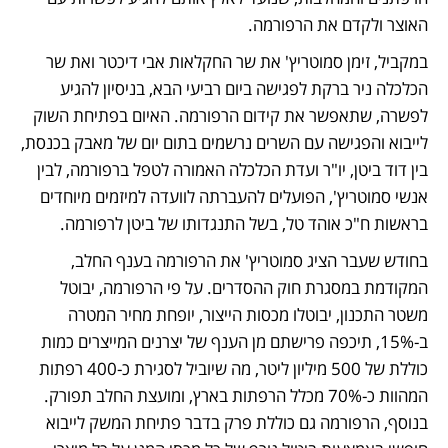
האוצר ולקדם את הרפורמה. 
במקביל, זימן סמוטריץ' את שר החקלאות אבי דיכטר ואת שר 
הכלכלה ניר ברקת לפגישה ביום רביעי הבא, בניסיון להגיע 
לפשרה, שתאפשר את קידום הרפורמה. האיום בפתיחת השוק 
לייבוא והפגישה עם השרים נרשמים בתום יום של מאבק בכנסת, 
בין דוד ביטן, יו"ר ועדת הכלכלה האמורה לטפל ברפורמה, לבין 
אנשי סמוטריץ', הפועלים להעברתה לוועדה למיזמים מיוחדים 
בראשות ח"כ אוהד טל, בשל התנגדותו של ביטן לרפורמה. 
בחודש שעבר הציג סמוטריץ' את הרפורמה בענף החלב, 
המקודמת במסגרת חוק ההסדרים. על פי הרפורמה, יבוטל 
משטר התכנון, יבוטלו מכסות הייצור, יופחת מחיר המטרה 
ב-15%, תיכפה פרישתם מן הענף של יצרנים המייצרים כמות 
כוללת של 500 מיליון ליטר, מה שיוביל לסגירת כ-400 רפתות 
המהוות כ-70% מכלל הרפתות בארץ, ומועצת החלב תפורק. 
בנוסף, הרפורמה גם כוללת פרק בדבר פתיחת המשק לייבוא 