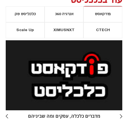
עוד בכלכליסט
פודקאסט
אנרגיה 360
כלכליסט טק
Scale Up
XIMUSNXT
CTECH
יסייה חדשה
נפתח בכרטיסייה חדשה
מדברים כלכלה, עסקים ומה שביניהם