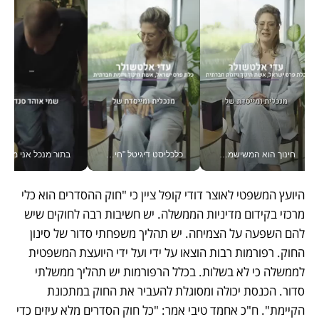
חינוך הוא המשישמה של החיים שלי - V
כלכליסט דיגיטל "חינוך הוא המשימה של החיים שלי"_v
בתור מנכל אני מקבל מאות הח
היועץ המשפטי לאוצר דודי קופל ציין כי "חוק ההסדרים הוא כלי 
מרכזי בקידום מדיניות הממשלה. יש חשיבות רבה לחוקים שיש 
להם השפעה על הצמיחה. יש תהליך משפחתי סדור של סינון 
החוק. רפורמות רבות הוצאו על ידי ועל ידי היועצת המשפטית 
לממשלה כי לא בשלות. בכלל הרפורמות יש תהליך ממשלתי 
סדור. הכנסת יכולה ומסוגלת להעביר את החוק במתכונת 
הקיימת". ח"כ אחמד טיבי אמר: "כל חוק הסדרים מלא עיזים כדי 