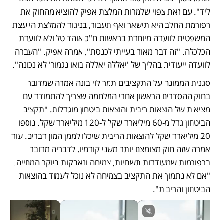
ליד". עם זאת צפוי שלמרות המלצת אפיק להוציא מהחוק את 
רפורמת החלב היא תישאר ואף תעבור, בניגוד להמלצת היועצת 
המשפטית לוועדה מיוחדת בראשות ח"כ אוהד טל ולא לוועדת 
הכלכלה. "זה דבר מאוד בעייתי לכנסת", אמרה אפיק. "העברה 
לוועדה ייעודית בהליך של 'יאללה יאללה בואו נגמור' לא נכונה".
סגנית הממונה על התקציבים תמר לוי בונה אמרה שמדובר 
בחוק ההסדרים הראשון אחרי המלחמה שצריך להתמודד עם 
מציאות של הוצאות ריבית והוצאות ביטחון מוגדלות. "תקציב 
הביטחון גדל מ-60 מיליארד שקל ל-120 מיליארד שקל. נוספו 
20 מיליארד שקל להוצאות הריבית שיכלו לממן המון דברים. עוד 
אמרה שזה חוק מצומצם יותר משני קודמיו. לדבריה מדובר 
ברפורמות שמעודדות תשתיות, צמיחה ונאבקות ביוקר המחייה. 
"אם לא נתמוך את התקציב בצמיחה לא נוכל לעמוד בהוצאות 
הביטחון והריבית".