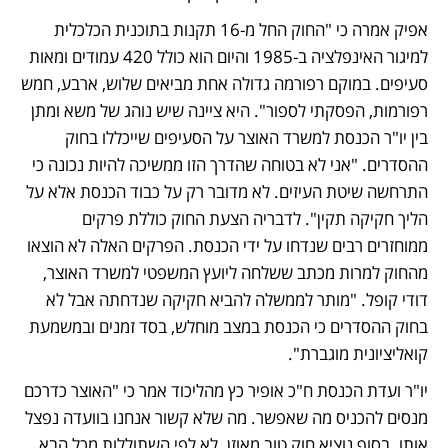
אפיק אמרה כי "החוק החל מ-16 תקנות בתוכנית הכלכלית 
למיגור האינפלציה ב-1985 והיום הוא כולל 420 עמודים ומאות 
סעיפים. במוקם רפורמה גדולה אחת מביאים שלוש, ארבע, חמש 
רפורמות, הפסקתי לספור". היא ציינה שיש נוהג של משא ומתן 
בין יו"ר הכנסת למשרד האוצר על הסעיפים שייכללו בחוק 
ההסדרים. "אני לא בטוחה שהדרך הזו ממשיכה להיות נכונה כי 
התרחשה שיטת העיזים. לא מדובר רק על כבוד הכנסת אלא על 
הליך חקיקה תקין". לדבריה הצעת החוק כוללת פרקים 
ממוחזרים רבים שנדחו על ידי הכנסת. הפרקים האלה לא הוצאו 
מהחוק למרות מכתב ששלחה ליועץ המשפטי למשרד האוצר, 
דודי קופל. "מותר לממשלה להביא חקיקה שנדחתה אבל לא 
בחוק ההסדרים כי הכנסת במצב מוחלש, בסד זמנים ובמשמעת 
קואליציונית מוגברת".
יו"ר ועדת הכנסת ח"כ אופיר כץ מהליכוד אמר כי "האוצר כדרכם 
מנסים להכניס מה שאפשר. מה שלא קשור אנחנו בוועדה נפצל 
אותו. בסוף נוציא חוק טוב מאוזן. לא לפי השתוללות מכל הבא 