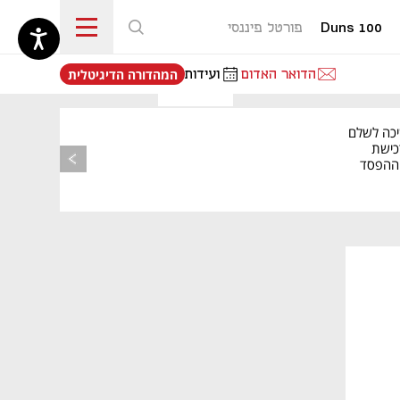
Duns 100
פורטל פיננסי
נפתח בכרטיסייה חדשה
הדואר האדום
ועידות
המהדורה הדיגיטלית
יכה לשלם
כישת
BASE: ההפסד
הרבעוני זינק ל-76