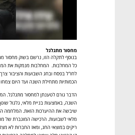
מחסור מתגלגל
הכמותיות מתחילת השנה ועד היום צמחו ב־3.94% בהשוואה לתקופה המקבילה אש