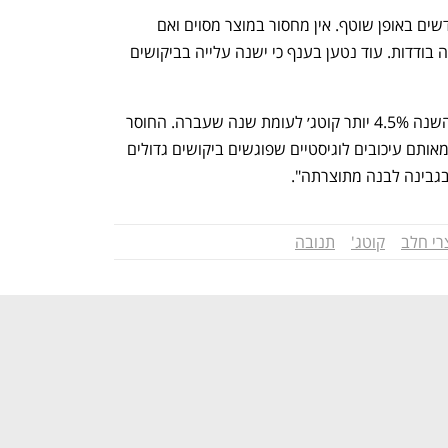
משטראוס נמסר בתגובה: "המלאים מתחדשים באופן שוטף. אין מחסור במוצר מסוים ואם 
קיימים פערי זמינות, מדובר בנקודות מכירה בודדות. עוד נטען בענף כי ישנה עלייה בביקושים 
מתנובה נמסר: "תנובה מייצרת מתחילת השנה 4.5% יותר קוטג׳ לעומת שנה שעברה. החוסר 
המורגש בשוק הוא אל מול הגידול, ונובע מאותם עיכובים לוגיסטיים שפוגשים ביקושים גדולים 
 בגבינה לבנה מתוצרתה".
רי חלב
קוטג'
תנובה