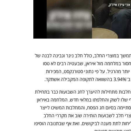
בנוסף לתקלה הזו, נרשם בשוק מחסור מתמשך במוצרי החלב, כולל חלב ניגר וגבינה לבנה של 
כל המחלבות.  המחלבות מנמקות את המחסור במלחמה מול איראן, שבעטיה רבים לא טסו 
לחו"ל בפסח ובחג השבועות והציבור צרך יותר מהרגיל. על פי נתוני סטורנקסט, המכירות 
תקד.
הדבר גורם לטענתן למחסור מתגלגל. המחלבות מתחילות להיערך לחג השבועות כבר בתחילת 
השנה, באמצעות בניית מלאי, גלגול שוטף שלו לשוק והחלפתו במלאי חדש. המלחמה באיראן 
שיבשה את ההיערכות הזאת. המלחמה הסתיימה בסיום חג הפסח, והמחלבות המשיכו לייצר 
מלאי לשבועות. הרכישה המוגברת של מוצרי חלב לשבועות הותירה שוב את מקררי החלב 
ריקים במוצאי החג, ומאז החברות לא מצליחות לתת מענה לביקושים. זאת אף שבתנובה הוסיפו 