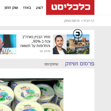
24/7
באזז
שוק ההון
דף הבית
פרסום ושיווק
מחיר הבניין בארה"ב
צנח ב-90%,
כלכליסט
דיגיטל
והחלומות על תשואה
גבוהה התנפצו
אלמוג עזר
פרסום ושיווק
שיווקיסט