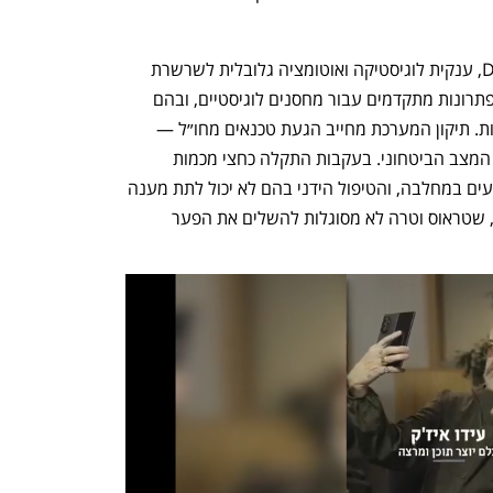
מדובר במערכת מידע של חברת Dematic, ענקית לוגיסטיקה ואוטומציה גלובלית לשרשרת 
אספקה, אשר מתכננת, מייצרת ומתקינה פתרונות מתקדמים עבור מחסנים לוגיסטיים, ובהם 
מערכות שינוע, רובוטים ומלגזות אוטומטיות. תיקון המערכת מחייב הגעת טכנאים מחו״ל — 
אלא שהם נמנעים מלהגיע לישראל בשל המצב הביטחוני. בעקבות התקלה כחצי מכמות 
המשטחים שצריכים לצאת להעמסה נתקעים במחלבה, והטיפול הידני בהם לא יכול לתת מענה 
מלא. נוכח שליטתה של תנובה בקטגוריה, שטראוס וטרה לא מסוגלות להשלים את הפער 