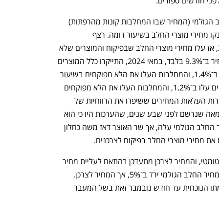
פני חודשים ספורים.
בחמש השנים האחרונות עלה מחיר החלב הגולמי (המחיר שבו המחלבות קונות מהרפתות) 
בכ־25% ל־2.5 שקלים לליטר, ובהתאם זינקו מחירי מוצרי החלב בשיעור דומה. רצף 
ההתייקרויות לצרכן החל בספטמבר 2022, אז עלו מחירי מוצרי החלב שבפיקוח והמוצרים שלא 
מפוקחים ב־4.9%. במאי 2023, עלה המחיר ב־9.3% בלבד, במאי 2024, התייקרו כלל המוצרים 
בכ־4.5%. שנה לאחר מכן עלו המפוקחים ב־1.4%, והמחלבות העלו את הלא מפוקחים בשיעור 
של עד 4.45%. גם במאי האחרון המפוקחים עלו ב־1.2%, והמחלבות העלו את הלא מפוקחים 
עד 4.8%. כך המחסור במוצרים נרשם למרות העלאות המחירים ששיפרו את הרווחיות של 
המחלבות. זאת בשונה ממחסור חמור בחמאה שנרשם לפני שבע שנים, שהערכות היו כי הוא 
נגרם במכוון על ידי המחלבות, כיוון שמחיר החלב הגולמי עלה, אך שר האוצר דאז משה כחלון 
את מחירי מוצרי החלב בפיקוח לצרכנים. 
מאז, עבר הענף למנגנון עדכון מחירים אוטומטי, והמחיר לצרכן מתעדכן בהתאם לעליית מחיר 
החלב הגולמי. החודש נוצר מצב חריג בו מחיר החלב הגולמי ירד ב־5%, אך המחיר לצרכן, 
שעלה בחודש שעבר, לא ירד, ויישאר ברמתו הנוכחית עד חודש נובמבר זאת בשל המעבר 