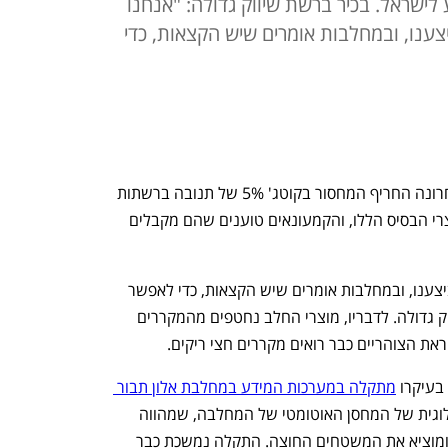
ישראל. בכיר ברשת שיווק גדולה: "אנחנו
ההזמנה שביצענו, ובמחלבות אומרים שיש הקצאות, כדי
המחסור בחלב ומוצרי חלב לא נבלם: לאחרונה החריף המחסור בקוטג' 5% של תנובה ברשתות 
השיווק, הצרכנים מתקשים למצוא את מוצרי הבסיס הללו, והקמעונאים טוענים שהם מקבלים 
״אנחנו מקבלים רק כ־80% מההזמנה שביצענו, ובמחלבות אומרים שיש הקצאות, כדי לאפשר 
אספקה לכל השוק״, אמר בכיר ברשת שיווק גדולה. לדבריו, מוצרי החלב נחטפים מהמקררים 
את הצוהריים כבר רואים מקררים חצי ריקים. 
בעיקרו 
מתקלה במערכות המידע במחלבת אלון תבור 
. מדובר בתקלה בבקרה הטכנולוגית של המחסן האוטומטי של המחלבה, שמהווה 
מעין ״מוח״ טכנולוגי שמפעיל את המחסן ומוציא את המשטחים החוצה. התקלה נמשכת כבר 