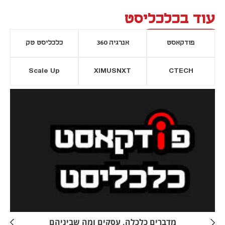
עוד בכלכליסט
פודקאסט
אנרגיה 360
כלכליסט טק
Scale Up
XIMUSNXT
CTECH
יסייה חדשה
נפתח בכרטיסייה חדשה
מדברים כלכלה, עסקים ומה שביניהם