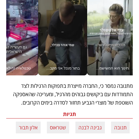
חינוך הוא המשישמה של החיים שלי - V
בתור מנכל אני מקבל מאות החלטות ביום, וה- Galaxy Z Fold8 Ultra עוזר לי לחתוך אותן מהר יותר_v
טכנולוגיה זה לא רק בהייטק: גם תעשיי
מתנובה נמסר כי, החברה מייצרת בתפוקות הרגילות לצד 
התמודדות עם ביקושים גבוהים מהרגיל, ומעריכה שהאספקה 
השוטפת של מוצרי הגביע תחזור לסדרה בימים הקרובים.
תגיות
תנובה
גבינה לבנה
שטראוס
אלון תבור