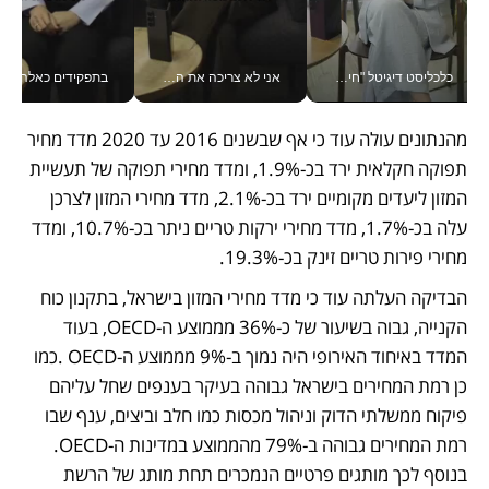
כלכליסט דיגיטל "חינוך הוא המשימה של החיים שלי"_v
אני לא צריכה את המשרד: רונית שרעבי-חדד מנהלת ארגון של 30000 עובדים מכל מקום_v
בתפקידים כאלה אי אפשר לח
מהנתונים עולה עוד כי אף שבשנים 2016 עד 2020 מדד מחיר 
תפוקה חקלאית ירד בכ-1.9%, ומדד מחירי תפוקה של תעשיית 
המזון ליעדים מקומיים ירד בכ-2.1%, מדד מחירי המזון לצרכן 
עלה בכ-1.7%, מדד מחירי ירקות טריים ניתר בכ-10.7%, ומדד 
מחירי פירות טריים זינק בכ-19.3%. 
הבדיקה העלתה עוד כי מדד מחירי המזון בישראל, בתקנון כוח 
הקנייה, גבוה בשיעור של כ-36% מממוצע ה-OECD, בעוד 
המדד באיחוד האירופי היה נמוך ב-9% מממוצע ה-OECD .כמו 
כן רמת המחירים בישראל גבוהה בעיקר בענפים שחל עליהם 
פיקוח ממשלתי הדוק וניהול מכסות כמו חלב וביצים, ענף שבו 
רמת המחירים גבוהה ב-79% מהממוצע במדינות ה-OECD. 
בנוסף לכך מותגים פרטיים הנמכרים תחת מותג של הרשת 