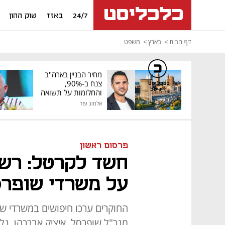
24/7
באזז
שוק ההון
דף הבית
בארץ
משפט
מחיר הבניין בארה"ב
צנח ב-90%,
כלכליסט
דיגיטל
והחלומות על תשואה
גבוהה התנפצו
אלמוג עזר
פרסום ראשון
חשד לקרטל: רש
על משרדי שופרס
החוקרים ערכו חיפושים במשרדי שו
מנכ"ל שופרסל, איציק אברכהן, נלק