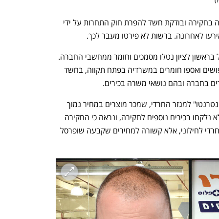
ז
)
רשות התחרות פרסמה הודעה לפיה פתחה בחקירה ובודקת חשד להפרת חוק התחרות על ידי 
רעו לאחרונה. ברשות לא פירטו מעבר לכך.
החוקרים פשטו הבוקר על משרדי שופרסל בראשון לציון נטלו מסמכים וחומר ממחשבי החברה. 
שטראוס דיווחה כי חוקרי הרשות ערכו חיפושים ואספו חומרים במשרדיה בפתח תקווה, בחשד 
דים בחברה ובהם נושאי משרה בכירים. 
בשבוע שעבר סגרה שופרסל את אתר "אינטרנטו" למגזר החרדי, שמכר מוצרים במחיר נמוך 
יותר מהאתר הרגיל שלה. מלבד אברכהן לא נלקחו בכירים נוספים לחקירה, ונראה כי החקירה 
אינה נוגעת לפערי המחירים בין המגזר החרדי לחילוני, אלא קשורה למחירים שקבעה שופרסל 