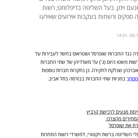
 ונעם וימן, בעל השליטה בדיפלומט; רשות
 ספקים ורשתות בעקבות אירועים שאירעו
14:01, 09.
חשד לקרטל: רשות התחרות פתחה בחקירה נגד החברות שופרסל ושטראוס בחשד לעבירות על 
חוק התחרות וביצוע הסדר כובל. חוקרי הרשות פשטו היום (ג') על משרדיהן של שתי החברות 
וחקרו בכירים, כולל מנכ"ל שופרסל איציק אברכהן שנלקח לחקירה. כן נחקרות חברות נוספות 
המסחר
 במניות שתי החברות בבורסה בתל אביב.
מת מגעים לרכישת קרביץ
רת את שופרסל
במהלך היום נקרא אייל רביד, מנכ"ל ומבעלי השליטה ברשת ויקטורי, למשרדי רשות התחרות 