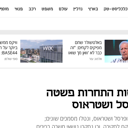
כלכליסט-טק
בארץ
נדל"ן
עולם
משפט
רכב
פנאי
מוסף
באלטשולר שחם
וויקס ממש
מפיקים לקחים: "זה
ביוקר על ר
כבר לא 'וואן מן' שואו
44
של גילעד"
אלמוג עזר
סופי שולמן
מיליון דולר
ות התחרות פשטה
ל ושטראוס
פרסל ושטראוס, ונטלו מסמכים שונים;
ח לחקירה, וכן נחקרו נושאי משרה בכירים