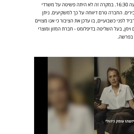
לחקירה. רביד הגיע לרשות בסביבות השעה 16:30. במקרה זה לא היתה פשיטה על משרדי 
החברה ולא בוצעה חקירה של עובדים ובכירים. החברה טרם דיווחה על כך למשקיעים. ניתן 
להעריך כי ברקע הדברים, פוסט שפרסם רביד לפני כשבועיים, בו עדכן את הציבור כי אנו מצויים 
לקראת צונאמי של עליות מחירים. גם נעם וימן, בעל השליטה בדיפלומט - חברת המזון ומוצרי 
 בפרשה.