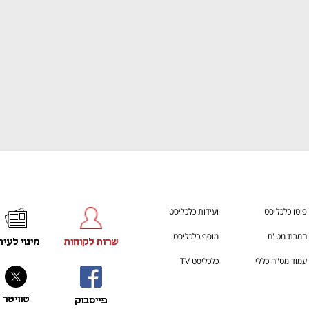
פוטו כלכליסט
ועידות כלכליסט
המרת מט"ח
מוסף כלכליסט
שרות לקוחות
מינוי לעית
עמוד מט"ח כללי
כלכליסט TV
טוויטר
פייסבוק