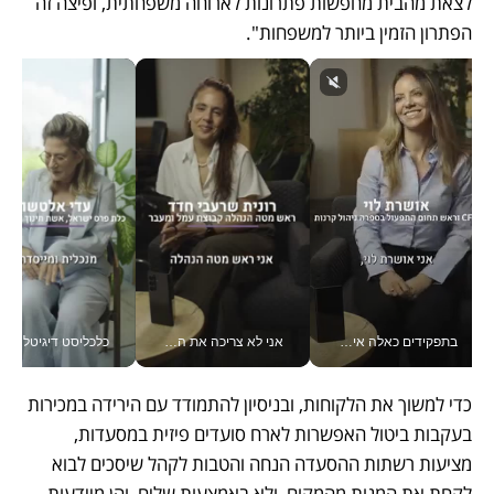
לצאת מהבית מחפשות פתרונות לארוחה משפחתית, ופיצה זה 
הפתרון הזמין ביותר למשפחות".
בתפקידים כאלה אי אפשר לחכות: אושרת לוי מניעה השקעות ענק מהטלפון_v
אני לא צריכה את המשרד: רונית שרעבי-חדד מנהלת ארגון של 30000 עובדים מכל מקום_v
כלכליסט דיגיטל
כדי למשוך את הלקוחות, ובניסיון להתמודד עם הירידה במכירות 
בעקבות ביטול האפשרות לארח סועדים פיזית במסעדות, 
מציעות רשתות ההסעדה הנחה והטבות לקהל שיסכים לבוא 
לקחת את המנות מהמקום, ולא באמצעות שליח, והן מיידעות 