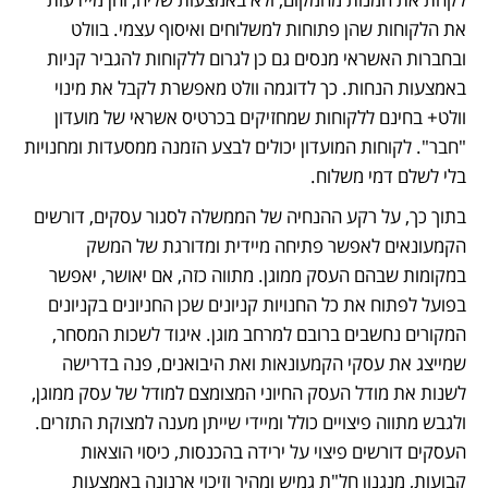
את הלקוחות שהן פתוחות למשלוחים ואיסוף עצמי. בוולט 
ובחברות האשראי מנסים גם כן לגרום ללקוחות להגביר קניות 
באמצעות הנחות. כך לדוגמה וולט מאפשרת לקבל את מינוי 
וולט+ בחינם ללקוחות שמחזיקים בכרטיס אשראי של מועדון 
"חבר". לקוחות המועדון יכולים לבצע הזמנה ממסעדות ומחנויות 
בלי לשלם דמי משלוח.
בתוך כך, על רקע ההנחיה של הממשלה לסגור עסקים, דורשים 
הקמעונאים לאפשר פתיחה מיידית ומדורגת של המשק 
במקומות שבהם העסק ממוגן. מתווה כזה, אם יאושר, יאפשר 
בפועל לפתוח את כל החנויות קניונים שכן החניונים בקניונים 
המקורים נחשבים ברובם למרחב מוגן. איגוד לשכות המסחר, 
שמייצג את עסקי הקמעונאות ואת היבואנים, פנה בדרישה 
לשנות את מודל העסק החיוני המצומצם למודל של עסק ממוגן, 
ולגבש מתווה פיצויים כולל ומיידי שייתן מענה למצוקת התזרים. 
העסקים דורשים פיצוי על ירידה בהכנסות, כיסוי הוצאות 
קבועות, מנגנון חל"ת גמיש ומהיר וזיכוי ארנונה באמצעות 