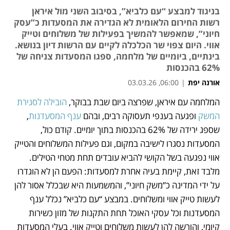
בניגוד למבצע “עם כלביא”, בסיבוב השני מול איראן
רשות החירום הלאומית לא הגדירה את המסעדות כ”עסק
חיוני”, שמאפשר להמשיך בפעילות של משלוחים וטייק
אווי. היום צפוי שר הכלכלה לקיים עם הרשות דיון בנושא.
בינתיים, ביומיים של מלחמה, ספגו המסעדות צניחה של
62% בהכנסות
אורנה יפת
|
06:00, 03.03.26
המלחמה עם איראן, שפרצה ביום שבת בבוקר, 
הובילה לסגירת 
נפתח בכרטיסייה חדשה
נפתח בכרטיסייה חדשה
המשק
 ופגעה בענפי תעסוקה רבים, ובהם 
ענף המסעדנות
, 
שספג ירידה של 62% בהכנסות בתוך יומיים. קודם כול, 
המסעדות נסגרו לישיבה במקום, וגם פעילות המשלוחים והטייק 
אווי נפגעה בשל הקושי להביא עובדים תחת מטחי הטילים. 
מלבד זאת, קיימת בעיה אחרת למסעדות: הפעם הן לא הוגדרו 
על ידי המדינה כ”משק חיוני”, והמשמעות היא שבכלל אסור להן 
לעשות טייק אווי ומשלוחים. במבצע “עם כלביא” נכלל ענף 
המסעדנות וכל עסקי האוכל תחת התקנות של מזון כשירות 
קיומי, והורשה להן לעשות משלוחים וטייק אווי. בעלי המסעדות 