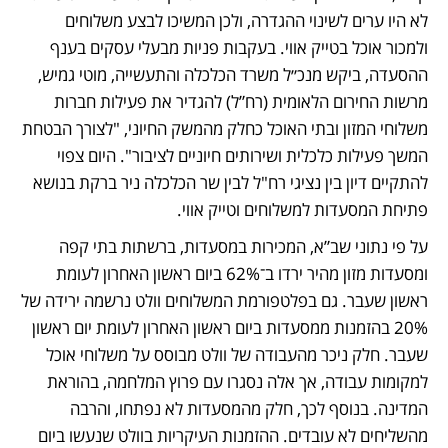
לא היו ערים לשינוי ההגדרה, ולכן המשיכו לבצע משלוחים 
ולמכור אוכל בטייק אווי. בעקבות פניות מבעלי עסקים בענף 
ההסעדה, ביקש מנכ״ל משרד הכלכלה והתעשייה, מוטי גמיש, 
מרשות החירום הלאומית (רח”ל) להגדיר את פעילות חברות 
משלוחי המזון ובתי האוכל כחלק מהמשק החיוני, "לצורך הבטחת 
המשך פעילות כלכלית ושירותים חיוניים לציבור". היום צפוי 
להתקיים דיון בין נציגי רח"ל לבין שר הכלכלה ניר ברקת בנושא 
פתיחת המסעדות למשלוחים וטייק אווי. 
על פי נתוני שב”א, המכירות במסעדות, ברשתות בתי קפה 
ומסעדות מזון מהיר ירדו ב־62% ביום ראשון האחרון לעומת 
ראשון שעבר. גם בפלטפורמת המשלוחים וולט נרשמה ירידה של 
20% בהזמנות ממסעדות ביום ראשון האחרון לעומת יום ראשון 
שעבר. חלק ניכר מהעבודה של וולט מבוסס על משלוחי אוכל 
למקומות עבודה, אך אלה נסגרו עם פרוץ המלחמה, בהוראת 
המדינה. בנוסף לכך, חלק מהמסעדות לא נפתחו, והרבה 
מהשליחים לא עובדים. ההזמנות העיקריות בוולט שנעשו ביום 