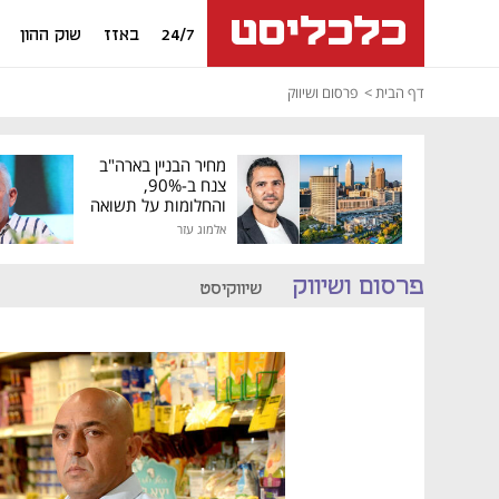
24/7
באזז
שוק ההון
דף הבית
פרסום ושיווק
מחיר הבניין בארה"ב
צנח ב-90%,
והחלומות על תשואה
גבוהה התנפצו
אלמוג עזר
פרסום ושיווק
שיווקיסט