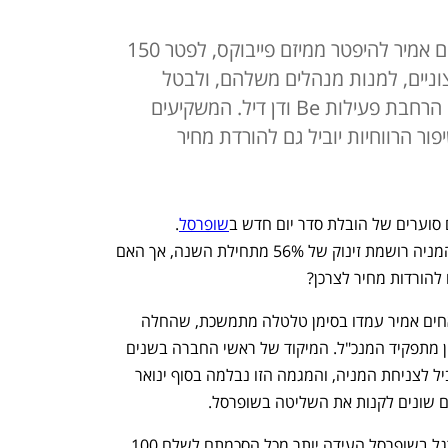
מאז רכישת השליטה הספיקו האחים אמיר להיפטר ממיזם פייבוקס, לפטר 150
צוניים, למנות מנהלים משלהם, ולבטל
הטבות למועדונים. כעת על הפרק הרחבת פעילות Be ודן דיל. המשקיעים
ור הרווחיות יוביל גם להורדת מחיר
 סוערים של הובלת סדר יום חדש ב
שופרסל
. 
המשקיעים מרוצים מצעדי ההתייעלות, והמניה רושמת זינוק של 56% מתחילת השנה, אך האם 
 להורדות מחיר לצרכן? 
השנתיים שלפני רכישת השליטה בידי האחים אמיר עמדו בסימן טלטלה מתמשכת, שהחלה 
בינואר 2022 עם התפטרות איציק אברכהן מתפקיד המנכ"ל. המיקוד של ראשי החברה בשנים 
האחרונות בפוליטיקה הפנים־ארגונית הוביל לצניחת המניה, והמגמה הזו נבלמה בסוף ינואר 
 שונים לקנות את השליטה בשופרסל.  
על הרצון העז של האחים אמיר בדריסת רגל בשופרסל העידה יותר מכל הסכמתם לשלם 100 