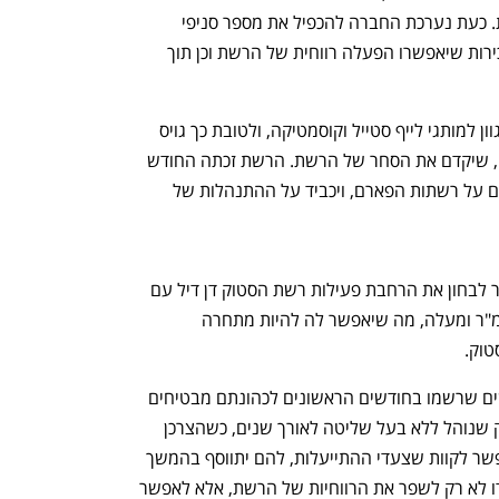
אדום ולבן, בדומה לצבעי הלוגו של הרשת. כעת נערכת החברה להכפיל את מספר סניפי 
הפארם לכ־200 חנויות, בכפוף למחירי שכירות שיאפשרו הפעלה רווחית של הרשת וכן תוך 
נפתח בכרטיסייה חדשה
נפתח בכרטיסייה חדשה
המהלך יתבצע גם באמצעות הרחבת המגוון למותגי לייף סטייל וקוסמטיקה, ולטובת כך גויס 
איתן סיידא מסנו כמשנה למנכ"ל רשת Be, שיקדם את הסחר של הרשת. הרשת זכתה החודש 
לחיזוק עם הרחבת חוק המזון, כך שיחול גם על רשתות הפארם, ויכביד על ההתנהלות של 
לכלכליסט נודע עוד כי בכוונת האחים אמיר לבחון את הרחבת פעילות רשת הסטוק דן דיל עם 
h – the gateway to Tech
You're NXT
פתיחת חנויות גדולות, בשטח של 1,000 מ"ר ומעלה, מה שיאפשר לה להיות מתחרה 
וק. 
קצב הפעילות של האחים וההספק המרשים שרשמו בחודשים הראשונים לכהונתם מבטיחים 
צמצום הוצאות מיותרות וייעול מהיר לעסק שנוהל ללא בעל שליטה לאורך שנים, כשהצרכן 
משלם בקופה את מחיר חוסר היעילות. אפשר לקוות שצעדי ההתייעלות, להם יתווסף בהמשך 
טיפול במרכז ליקוט הזמנות האונליין, נועדו לא רק לשפר את הרווחיות של הרשת, אלא לאפשר 