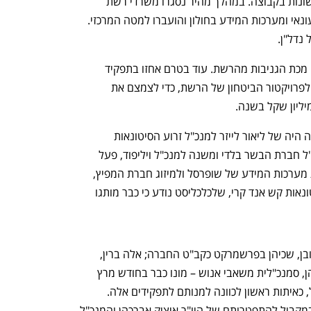
לטיפול מיידי היה איחוד מטות החברות השונות בקבוצה. במהלך מהיר נסגרו משרדי רשת 
הפארם Be בנתניה ומשרדי הנדל"ן הקמעונאי ומערכות המידע בחולון והועברו למטה המרכזי. 
דל"ן.  
בעיה נוספת שזכתה לטיפול האחים היתה מכת הגניבות מהרשת. עוד בטרם אחזו בתפקיד 
ניהולי, מינו את ניצב בדימוס שמעון לביא לפרויקטור הביטחון של הרשת, כדי לצמצם את  
מינוי נוסף שנרשם מיד עם כניסתם לחברה היה של ליאור לייזר למנכ"ל זרוע הסיטונאות 
שופרסל עסקים. לייזר, שכיהן בעבר כמנכ"ל חברת הבשר בלדי ומשנה למנכ"ל ויליפוד, פעל 
בחודשים האחרונים להכנסת אמיגה תחת מערכות המידע של שופרסל ולמיזוג חברת המפיץ, 
שרכשה הרשת, לתוך מרלו"ג חנויות הסיטונאות קש אנד קרי, שלכלכליסט נודע כי כבר מותגו 
אנשי הצוות של האחים אמיר – שלומי ראובן, שכיהן בפרשמרקט כקב"ט החברה; אלה ברין, 
שכיהנה כסמנכ"לית סחר, ורעות רפאלי כהן, סמנכ"לית משאבי אנוש – מונו כבר בחודש מרץ 
לסגנים של בעלי תפקידי מפתח בשופרסל, כאיתות ראשון לכוונה למנותם לתפקידים אלה. 
האחים עצמם מונו למנכ"לים משותפים, במקביל להתפטרותם של היו"ר איציק אברכהן והמנכ"ל 