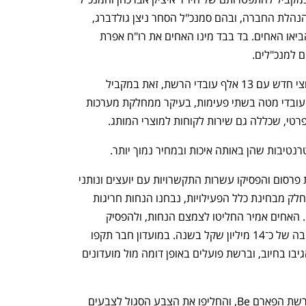
אורי וטרמן. בתוך זמן קצר החלו בכירים בהנהלת החברה, ובהם סמנכ"ל הסחר ניצן גולדברג, 
להתפטר ולפנות את מקומם למנהלים שהביאו האחים. בד בבד מינו האחים את רו"ח אפרת 
ם למנכ"לים. 
עוד קודם לכן חתמו האחים על הסכם קיבוצי חדש עם 13 אלף עובדי הרשת, זאת במקביל 
לצמצום מטה החברה. עד כה פוטרו 150 עובדי מטה בשתי פעימות, בעיקר ממחלקת מערכות 
רטי, שכללה גם שירות לקוחות למוצרי המותג. 
נטיבות שהן באותה איכות ובמחיר נמוך יותר.   
כמו כן האחים אמיר צמצמו בחדות הוצאות פרסום והפסיקו עשרות התקשרויות עם יועצים ונותני 
שירות חיצוניים דוגמת משרדי עורכי דין. כחלק מבחינת כלל הפעילויות, נבחנו הנחות חריגות 
שניתנו למועדונים ובראשם מועדון "חבר". האחים אמיר החליטו לצמצם הנחות, ולהפסיק 
להמשיך לשלם למפעילים דמי תפעול בגובה של כ־14 מיליון שקל בשנה. במועדון חבר תקפו 
את שופרסל על המהלך, אך המשקיעים הגיבו בחיוב, וברשת פועלים באופן דומה מול מועדונים 
האחים אמיר גם פעלו למיתוג מחדש של רשת הפארם Be, והחליפו את הצבע הסגול לצבעים 