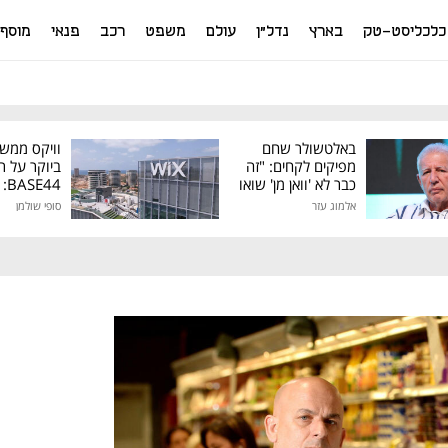
כלכליסט-טק
בארץ
נדל"ן
עולם
משפט
רכב
פנאי
מוסף
באלטשולר שחם
וויקס ממש
מפיקים לקחים: "זה
ביוקר על ר
כבר לא 'וואן מן' שואו
44
של גילעד"
אלמוג עזר
סופי שולמן
מיליון דולר