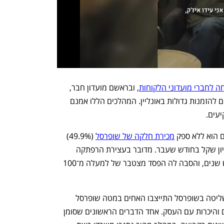
 לחברי מועדוני הלקוחות
, ובראשם מועדון חבר, 
וביטלה את הטבת דמי המשלוח המופחתים להזמנות גדולות באונליין. המהלכים הללו אמנם 
יעים.
הוא ללא ספק 
מכירת חלקה של שופרסל
 (49.9%) 
בחברת פייבוקס לדיסקונט תמורת 77 מיליון שקל בחודש שעבר. מדובר בעצירת הרפתקה 
כושלת שאליה נכנסה שופרסל לפני שלוש שנים, והסבה לה הפסד מצטבר של למעלה מ־100 
שבוע לאחר השלמת העסקה לרכישת השליטה בשופרסל התייצבו האחים במטה שופרסל 
המרכזי בראשון לציון, והחלו בסיורי סניפים והיכרות עם העסק. אחד הדברים הראשונים שסומן  