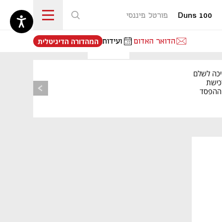
Duns 100
פורטל פיננסי
נפתח בכרטיסייה חדשה
הדואר האדום
ועידות
המהדורה הדיגיטלית
יכה לשלם
כישת
BASE: ההפסד
הרבעוני זינק ל-76