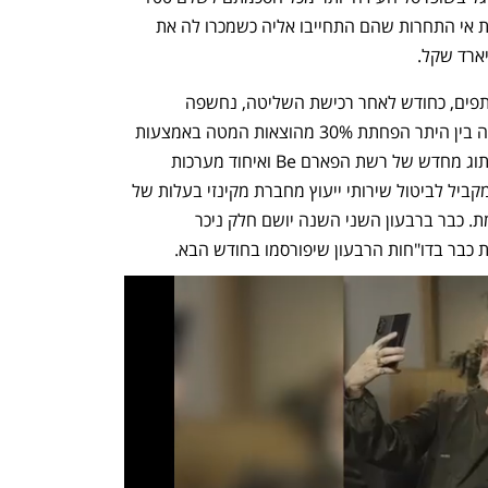
מיליון שקל לחברת פז תמורת קיצור תקופת אי התחרות שהם התחייבו אליה כשמכרו לה את 
עם מינוי יוסי ושלומי אמיר למנכ"לים משותפים, כחודש לאחר רכישת השליטה, נחשפה 
, שכללה בין היתר הפחתת 30% מהוצאות המטה באמצעות 
פיטורי עובדים וצמצום הוצאות פרסום, מיתוג מחדש של רשת הפארם Be ואיחוד מערכות 
חברות שנרכשו בשנים האחרונות. זאת במקביל לביטול שירותי ייעוץ מחברת מקינזי בעלות של 
40 מיליון שקל, שהזמינה ההנהלה הקודמת. כבר ברבעון השני השנה יושם חלק ניכר 
כבר בדו"חות הרבעון שיפורסמו בחודש הבא.