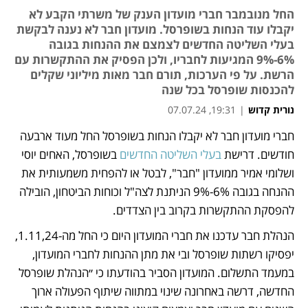
החל מנובמבר חברי מועדון הענק של משרתי הקבע לא
יקבלו עוד הנחות בשופרסל. מועדון חבר לא נענה לבקשת
בעלי השליטה החדשים לצמצם את ההנחות בגובה
6%-9% המגיעות לחבריו, ולכן הפסיק את ההתקשרות עם
הרשת. על פי הערכות, תורם חבר מאות מיליוני שקלים
להכנסות שופרסל בכל שנה
נורית קדוש
|
19:31, 07.07.24
חברי מועדון חבר לא יקבלו הנחות בשופרסל החל מעוד ארבעה 
נפתח בכרטיסייה חדשה
חודשים. דרישת 
בעלי השליטה החדשים 
בשופרסל, האחים יוסי 
ושלומי אמיר ממועדון "חבר", לבטל או להפחית משמעותית את 
ההנחה בגובה 6%-9% הניתנת לצה"ל וכוחות הביטחון, הובילה 
להפסקת ההתקשרות בקרוב בין הצדדים.
הנהלת חבר עדכנו את חברי המועדון היום כי החל מה-1.11,24, 
יפסיקו רשתות שופרסל ובי את מתן ההנחות לחברי המועדון, 
במעמד התשלום. המועדון הסביר בהודעתו כי ״הנהלת שופרסל 
החדשה, דרשה באחרונה שינוי במתווה שיתוף הפעולה ארוך 