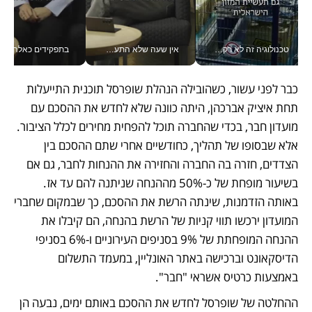
טכנולוגיה זה לא רק בהייטק: גם תעשיית המזון הישראלית מאמצת כלי AI, אוטומציה וניתוח דאטה בזמן אמת
אין שעה שלא התעסקתי במשבר - טל אלכסנדרוביץ’ שגב מנהלת משברים תקשורתיים מכל מקום עם ה- Galaxy Z Fold8 Ultra שלה_v
בתפקידים כאלה אי אפשר לח
כבר לפני עשור, כשהובילה הנהלת שופרסל תוכנית התייעלות 
תחת איציק אברכהן, היתה כוונה שלא לחדש את ההסכם עם 
מועדון חבר, בכדי שהחברה תוכל להפחית מחירים לכלל הציבור. 
אלא שבסופו של תהליך, כחודשיים אחרי שתם ההסכם בין 
הצדדים, חזרה בה החברה והחזירה את ההנחות לחבר, גם אם 
בשיעור מופחת של כ-50% מההנחה שניתנה להם עד אז. 
באותה הזדמנות, שינתה הרשת את ההסכם, כך שבמקום שחברי 
המועדון ירכשו תווי קניות של הרשת בהנחה, הם קיבלו את 
ההנחה המופחתת של 9% בסניפים העירוניים ו-6% בסניפי 
הדיסקאונט וברכישה באתר האונליין, במעמד התשלום 
באמצעות כרטיס אשראי "חבר".
ההחלטה של שופרסל לחדש את ההסכם באותם ימים, נבעה הן 