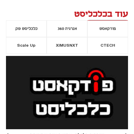
עוד בכלכליסט
פודקאסט
אנרגיה 360
כלכליסט טק
Scale Up
XIMUSNXT
CTECH
יסייה חדשה
נפתח בכרטיסייה חדשה