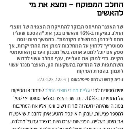
החלב המפוקח - ומצא את מי
להאשים
שר האוצר התייחס הבוקר להתייקרות הצפויה של מוצרי
החלב בפיקוח ב-16% והאשים בכך את "ההסכם שעליו
חתם ליברמן בממשלה הקודמת". בהמשך היום ינסה
סמוטריץ' ללחוץ על המחלבות למתן את ההתייקרות, אך
ספק אם יוכל למנוע אותה בשל מנגנון העדכון האוטומטי
הקיים. כדי למתן את העלייה, ענף החלב עשוי לדרוש
השתתפות של המדינה בהשקעות הון, האוצר מנגד עשוי
לתמוך בהסרת הפיקוח
נורית קדוש ושלמה טייטלבאום
|
12:04, 27.04.23
מאמר קניות
ימים ספורים לפני 
עליית מחירי מוצרי החלב
 שתחת צו הפיקוח 
על המחירים ב-16%, נזכר שר האוצר בצלאל סמוטריץ לטפל 
בסוגיה שהיתה ידועה זה 10 חודשים וזימן אליו את המחלבות 
למספר פגישות, שבהן הוא ינסה להגיע איתן להבנות שיאפשרו 
את מיתון העלייה. הפגישות יערכו היום בנפרד עם כל מחלבה, 