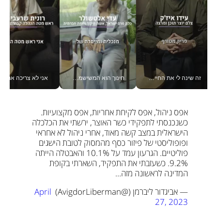
זה שינה לי את החיים: איך עידו איז'ק הופך את הסמארטפון לכלי צילום מקצועי_v
חינוך הוא המשישמה של החיים שלי - V
אני לא צריכה את המשרד:
אפס ניהול, אפס לקיחת אחריות, אפס מקצועיות. 
כשנכנסתי לתפקידי כשר האוצר, ירשתי את הכלכלה 
הישראלית במצב קשה מאוד, אחרי ניהול לא אחראי 
ופופוליסטי של פיזור כסף מהמסוק לטובת הישגים 
פוליטיים. 
הגרעון עמד על 10.1% והאבטלה הייתה 
9.2%. כשעזבתי את התפקיד, השארתי בקופת 
המדינה לראשונה מזה…
— אביגדור ליברמן (@AvigdorLiberman) 
April 
27, 2023