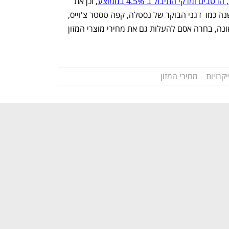
ומרקי התיבול ב־4.5% בממוצע
, וכן את 
מחירי המוצרים שלא עדכנה  בתחילת השנה כמו  דגני הבוקר של נסטלה, קפה טסטר צ'וייס, 
פורינה וגרבר. בשונה מההתייקרות הראשונה, בחרה אסם להעלות גם את מחירי מוצרי המזון 
קרויות
מחירי המזון