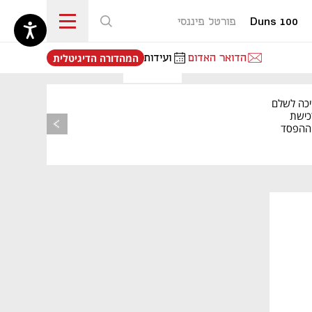
Duns 100
פורטל פיננסי
נפתח בכרטיסייה חדשה
הדואר האדום
ועידות
המהדורה הדיגיטלית
יכה לשלם
כישת
BASE: ההפסד
הרבעוני זינק ל-76