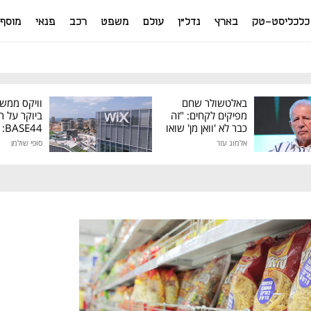
כלכליסט-טק
בארץ
נדל"ן
עולם
משפט
רכב
פנאי
מוסף
באלטשולר שחם
וויקס ממש
מפיקים לקחים: "זה
ביוקר על ר
כבר לא 'וואן מן' שואו
44
של גילעד"
אלמוג עזר
סופי שולמן
מיליון דולר