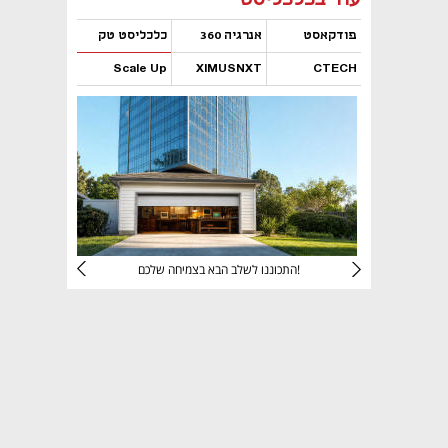
פודקאסט
אנרגיה 360
כלכליסט טק
Scale Up
XIMUSNXT
CTECH
נפתח בכרטיסייה חדשה
נפתח בכרטיסייה חדשה
נפתח בכרטיסייה חדשה
נפתח בכרטיסייה חדשה
יניהם
התכוננו לשלב הבא בצמיחה שלכם!