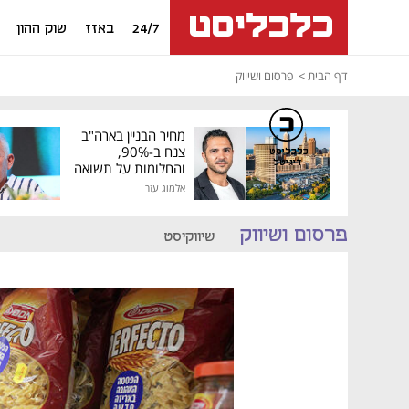
24/7
באזז
שוק ההון
דף הבית
פרסום ושיווק
מחיר הבניין בארה"ב
צנח ב-90%,
כלכליסט
דיגיטל
והחלומות על תשואה
גבוהה התנפצו
אלמוג עזר
פרסום ושיווק
שיווקיסט