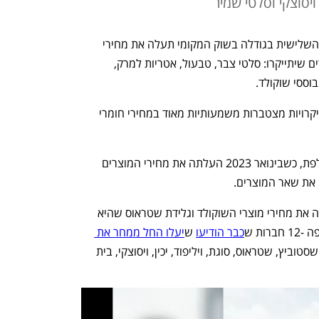
יסוצקי וסלטי שמיר
. החברה השלישית בגודלה בשוק המקומי תעלה את מחירי 
מוצריה בשיעורים של עד 9%.  בין המוצרים שיתייקרו: סלטי צבר, טבעול, אטריות למרק, 
בוססי שוקולד. 
בחברה נימקו את העלאת המחירים בהתייקרויות מצטברות משמעותיות מאוד במחירי חומרי 
אסם העלתה מחירים פעמיים בשנה החולפת, כשבינואר 2023 העלתה את מחירי המוצרים  
 את שאר המוצרים.
מוקדם יותר היום הודיעה יוניליוור כי  תעלה את מחירי מוצרי השוקולד וגלידת שטראוס שהיא 
כבר הודיעו
 ש
יעלו החל ממחר את 
 בשיעור של עד 25%, בהן שסטוביץ, שטראוס, סוגת, ויליפוד, יכין, ויסוצקי, בית 