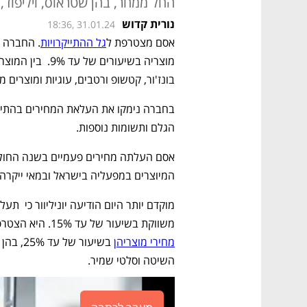
החל ממחר, בהן שטראוס, ויליפוד, ו
נורית קדוש
18:36, 31.01.24
אסם מצטרפת ל
גל ההתייקרויות
בונז'ור, קטשופ ורטבים, עוגיות ומוצרים מ
הגלם ותשומות נוספות.
המיוצרים במפעליה בישראל ובמאי ייקרה
משווקת בשיעור של עד 15%. היא הצטרפה -12 חברות ש
מחירי מוצריהן
השיטה וסלטי שמיר.