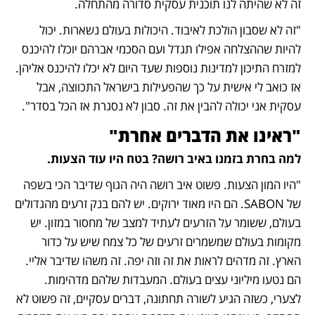
זה לא שהיתה לנו תוכנית עסקית סדורה מהתחלה.
"זה לא שסבון הולכת לאיבוד. היכולות בעולם נשארות. יכול 
להיות שההצלחה אפילו תגדל ועם הסכמי אברהם יוכלו להיכנס 
למזרח התיכון למדינות נוספות שעד היום לא יכלו להיכנס אליהן. 
אז כואב לי אישית על כך שהפעילות בישראל התכווצה, אבל 
עסקית אני יכולה להבין את זה. סבון לא נסגרת אז הכל בסדר".
"ראינו את הדברים אחרת"
למה בחרת בזמנו באיב רושה? בטח היו עוד הצעות.
"היו המון הצעות. פשוט איב רושה היה הגוף שדיבר הכי בשפה 
של SABON. הם היו מאוד ירוקים. יש להם בנק זרעים מהגדולים 
בעולם, ששומר על הזרעים לעתיד למצב של מחסור במזון. יש 
מקומות בעולם שמשמרים זרעים של כל צמח שיש על כדור 
הארץ. זה מדהים לראות את זה וזה יפה. זה משהו שדיבר אליי. 
הם נטעו מיליוני עצים בעולם. המעבדות שלהם מדהימות. 
לצערי, כשזה הגיע לשורה תחתונה, דברים עסקיים, זה פשוט לא 