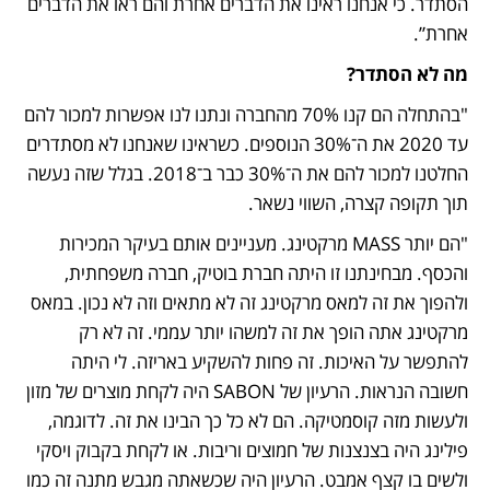
הסתדר. כי אנחנו ראינו את הדברים אחרת והם ראו את הדברים 
אחרת”.
מה לא הסתדר?
"בהתחלה הם קנו 70% מהחברה ונתנו לנו אפשרות למכור להם 
עד 2020 את ה־30% הנוספים. כשראינו שאנחנו לא מסתדרים 
החלטנו למכור להם את ה־30% כבר ב־2018. בגלל שזה נעשה 
תוך תקופה קצרה, השווי נשאר.
"הם יותר MASS מרקטינג. מעניינים אותם בעיקר המכירות 
והכסף. מבחינתנו זו היתה חברת בוטיק, חברה משפחתית, 
ולהפוך את זה למאס מרקטינג זה לא מתאים וזה לא נכון. במאס 
מרקטינג אתה הופך את זה למשהו יותר עממי. זה לא רק 
להתפשר על האיכות. זה פחות להשקיע באריזה. לי היתה 
חשובה הנראות. הרעיון של SABON היה לקחת מוצרים של מזון 
ולעשות מזה קוסמטיקה. הם לא כל כך הבינו את זה. לדוגמה, 
פילינג היה בצנצנות של חמוצים וריבות. או לקחת בקבוק ויסקי 
ולשים בו קצף אמבט. הרעיון היה שכשאתה מגבש מתנה זה כמו 