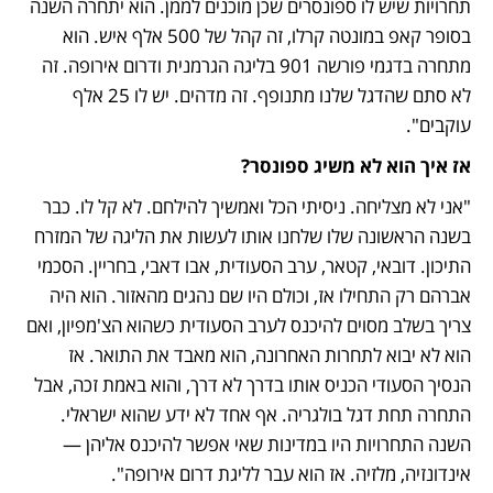
תחרויות שיש לו ספונסרים שכן מוכנים לממן. הוא יתחרה השנה 
בסופר קאפ במונטה קרלו, זה קהל של 500 אלף איש. הוא 
מתחרה בדגמי פורשה 901 בליגה הגרמנית ודרום אירופה. זה 
לא סתם שהדגל שלנו מתנופף. זה מדהים. יש לו 25 אלף 
עוקבים".
אז איך הוא לא משיג ספונסר?
"אני לא מצליחה. ניסיתי הכל ואמשיך להילחם. לא קל לו. כבר 
בשנה הראשונה שלו שלחנו אותו לעשות את הליגה של המזרח 
התיכון. דובאי, קטאר, ערב הסעודית, אבו דאבי, בחריין. הסכמי 
אברהם רק התחילו אז, וכולם היו שם נהגים מהאזור. הוא היה 
צריך בשלב מסוים להיכנס לערב הסעודית כשהוא הצ'מפיון, ואם 
הוא לא יבוא לתחרות האחרונה, הוא מאבד את התואר. אז 
הנסיך הסעודי הכניס אותו בדרך לא דרך, והוא באמת זכה, אבל 
התחרה תחת דגל בולגריה. אף אחד לא ידע שהוא ישראלי. 
השנה התחרויות היו במדינות שאי אפשר להיכנס אליהן — 
אינדונזיה, מלזיה. אז הוא עבר לליגת דרום אירופה". 