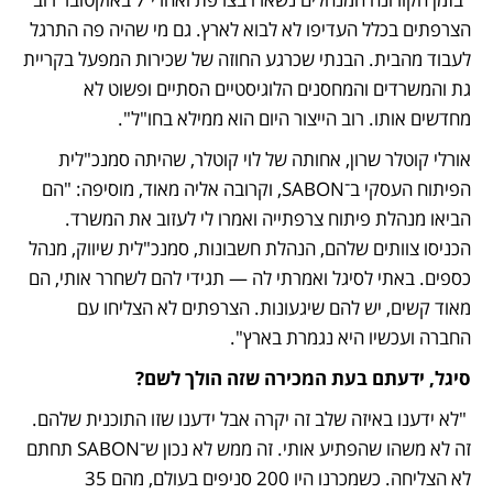
הצרפתים בכלל העדיפו לא לבוא לארץ. גם מי שהיה פה התרגל 
לעבוד מהבית. הבנתי שכרגע החוזה של שכירות המפעל בקריית 
גת והמשרדים והמחסנים הלוגיסטיים הסתיים ופשוט לא 
מחדשים אותו. רוב הייצור היום הוא ממילא בחו"ל".
אורלי קוטלר שרון, אחותה של לוי קוטלר, שהיתה סמנכ"לית 
הפיתוח העסקי ב־SABON, וקרובה אליה מאוד, מוסיפה: "הם 
הביאו מנהלת פיתוח צרפתייה ואמרו לי לעזוב את המשרד. 
הכניסו צוותים שלהם, הנהלת חשבונות, סמנכ"לית שיווק, מנהל 
כספים. באתי לסיגל ואמרתי לה — תגידי להם לשחרר אותי, הם 
מאוד קשים, יש להם שיגעונות. הצרפתים לא הצליחו עם 
החברה ועכשיו היא נגמרת בארץ".
סיגל, ידעתם בעת המכירה שזה הולך לשם?
 "לא ידענו באיזה שלב זה יקרה אבל ידענו שזו התוכנית שלהם. 
זה לא משהו שהפתיע אותי. זה ממש לא נכון ש־SABON תחתם 
לא הצליחה. כשמכרנו היו 200 סניפים בעולם, מהם 35 