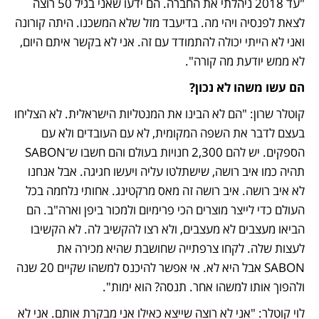
"עד 2018 ניהלתי את החברה. הם ידעו שאני בגיל 50 רוצה 
לצאת לפנסיה ויהי מה. בדיעבד מזל שלא המשכנו. היתה קורונה 
ואני לא הייתי יכולה להתמודד עם זה. אני לא בקשר איתם היום, 
לא ממש יודעת מה קורה".
הם עשו משהו לא נכון?
קוטלר שרון: "הם לא הבינו את המנטליות הישראלית. לא הצליחו 
בעצם לדבר את השפה המקומית, לא עם העובדים ולא עם 
הספקים. יש להם 2,300 חנויות בעולם והם חשבו ש־SABON 
תהיה כמו איב רושה, שישתלטו עליה ויעשו חגיגה. אבל אנחנו 
לא איב רושה. איב רושה זה מאס מרקטינג. אחותי נלחמה בכל 
העולם כדי לייצר מוצרים הכי פרימיום ולמכור ביפן וארה"ב. הם 
הביאו מעצבים לא מעצבים, ולא רצו להקשיב לה. לא הקשיבו 
לעצות שלה. לקחו צרפתייה שחושבת שהיא מכירה את 
SABON אבל היא לא. אי אפשר להיכנס למשהו שקיים 20 שנה 
ולהפוך אותו למשהו אחר. תנסה? הוא ימות".
לוי קוטלר: "אני לא רוצה שייצא כאילו אני מבקרת אותם. אני לא 