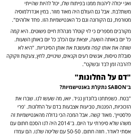
ואני יכולה ליהנות ממנו בפיתוח שלו, יכול להיות שהייתי 
משתלבת. אבל גם העולם היה מאוד מוזר. במין אנדרלמוסיה 
מטורפת, גם הקורונה וגם כל האנטישמיות הזו. פחד אלוהים".
מקורבים מספרים כי לוי קוטלר מנהלת חיים פשוטים. היא קמה 
כל יום באותה השעה, יוצאת עם הכלב כל יום באותן השעות. 
שותה את אותו קפה ומעשנת את אותן הסיגריות. "היא לא 
סובלת טיסות, אנשים רעים וקנאים, שינויים, לחץ, צעקות וזקוקה 
להרבה זמן לבד ובשקט".
"דם על החלונות"
ב־SABON נתקלת באנטישמיות?
"בטח. כשפתחנו בלונדון נגיד. יואו, מה שעשו לנו. שברו את 
הזכוכיות, הפגנות, טביעות אצבעות בדם על החלונות. 'פרי 
פלסטיין'. מאוד קשה. אבל המכה הכי גדולה מהאנטישמיות זה 
משהו שלא סיפרתי עד היום. ב־2014 היה לנו הסכם חתום עם 
אסתי לאודר. חוזה חתום. 50-50 עם שליטה שלנו. הם עמדו 