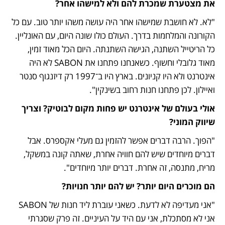
את מצטערת שמכרת להם ולא למישהו אחר?
"לא. לא חושבת שמישהו אחר היה עושה משהו יותר טוב. עם כל 
הקורונה והמלחמות בדרך. העולם כולו שונה היום, עם האונליין. 
כל הריטייל השתנה, הגישה השתנתה. היום הכל מאוד זמין, 
מאוד גלובלי וחשוף. כשאנחנו פתחנו את SABON לא היה 
אינטרנט ולא היו קניונים. בארץ היו ב־1997 רק דיזנגוף סנטר 
ואיילון. לכן פתחנו חנות רחוב בשינקין".
אולי בעולם של אינטרנט יש פחות מקום לבוטיק? וצריך 
שיווק המוני?
"הפוך. הרבה דברים אפשר להזמין גם מעלי אקספרס. אבל 
דברים מיוחדים שיש להם חוויה אחרת, שאתה קונה במשקל, 
מריח, מתנסה, זה אחרת. דברים יותר מיוחדים".
הם מוכרים היום יותר? יש להם יותר חנויות?
"אני מעדיפה לא לדעת. כשאני עוברת ליד חנות של SABON 
אני לא מסתכלת, אני עם היד על העיניים. זה פרק שסגרתי 