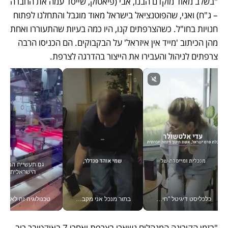
"בשלב מאוד מוקדם הבנו, אבי (פיאטוק, שייסד עמה את החברה 
– ג"ח) ואני, שהפוטנציאל בישראל מאוד מוגבל והתחלנו לפתוח 
חנויות בחו"ל. כשהצרפתים קנו, היו כמה בעיות שהתעוררו ואחת 
מהן הכיתוב 'מייד אין איזראל' על הבקבוקים. הם הכניסו הרבה 
צרפתים לניהול והעבירו את הייצור בהדרגה לצרפת.
כלכליסט דיגיטל "חינוך הוא המשימה של החיים שלי"_v
בתור מנכל אני מקבל מאות החלטות ביום, וה- Galaxy Z Fold8 Ultra עוזר לי לחתוך אותן מהר יותר_v
טכנולוגיה זה לא רק בהייטק: גם תעשיי
"בזמן הקורונה המנהלים נשארו בצרפת ואחרי 7 באוקטובר רוב 