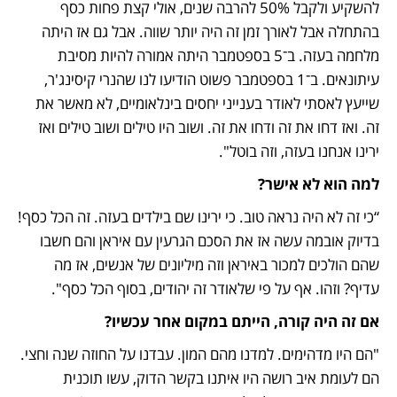
להשקיע ולקבל 50% להרבה שנים, אולי קצת פחות כסף 
בהתחלה אבל לאורך זמן זה היה יותר שווה. אבל גם אז היתה 
מלחמה בעזה. ב־5 בספטמבר היתה אמורה להיות מסיבת 
עיתונאים. ב־1 בספטמבר פשוט הודיעו לנו שהנרי קיסינג'ר, 
שייעץ לאסתי לאודר בענייני יחסים בינלאומיים, לא מאשר את 
זה. ואז דחו את זה ודחו את זה. ושוב היו טילים ושוב טילים ואז 
ירינו אנחנו בעזה, וזה בוטל".
למה הוא לא אישר?
“כי זה לא היה נראה טוב. כי ירינו שם בילדים בעזה. זה הכל כסף! 
בדיוק אובמה עשה אז את הסכם הגרעין עם איראן והם חשבו 
שהם הולכים למכור באיראן וזה מיליונים של אנשים, אז מה 
עדיף? וזהו. אף על פי שלאודר זה יהודים, בסוף הכל כסף".
אם זה היה קורה, הייתם במקום אחר עכשיו?
"הם היו מדהימים. למדנו מהם המון. עבדנו על החוזה שנה וחצי. 
הם לעומת איב רושה היו איתנו בקשר הדוק, עשו תוכנית 