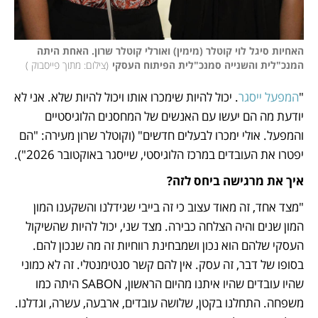
האחיות סיגל לוי קוטלר (מימין) ואורלי קוטלר שרון. האחת היתה 
המנכ"לית והשנייה סמנכ"לית הפיתוח העסקי
(
צילום: מתוך פייסבוק 
)
"
המפעל ייסגר
. יכול להיות שימכרו אותו ויכול להיות שלא. אני לא 
יודעת מה הם יעשו עם האנשים של המחסנים הלוגיסטיים 
והמפעל. אולי ימכרו לבעלים חדשים" (וקוטלר שרון מעירה: "הם 
יפטרו את העובדים במרכז הלוגיסטי, שייסגר באוקטובר 2026").
איך את מרגישה ביחס לזה?
"מצד אחד, זה מאוד עצוב כי זה בייבי שגידלנו והשקענו המון 
המון שנים והיה הצלחה כבירה. מצד שני, יכול להיות שהשיקול 
העסקי שלהם הוא נכון ושמבחינת רווחיות זה מה שנכון להם. 
בסופו של דבר, זה עסק. אין להם קשר סנטימנטלי. זה לא כמוני 
שהיו עובדים שהיו איתנו מהיום הראשון, SABON היתה כמו 
משפחה. התחלנו בקטן, שלושה עובדים, ארבעה, עשרה, וגדלנו. 