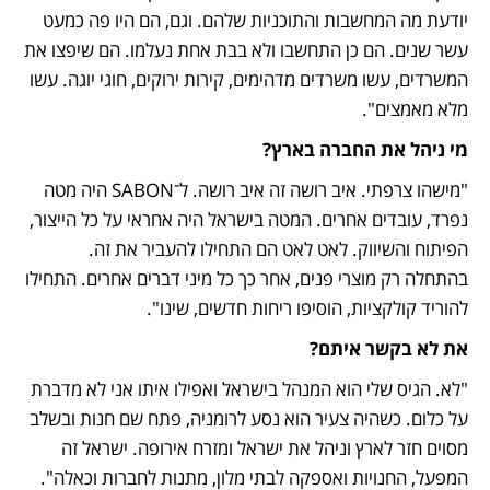
יודעת מה המחשבות והתוכניות שלהם. וגם, הם היו פה כמעט 
עשר שנים. הם כן התחשבו ולא בבת אחת נעלמו. הם שיפצו את 
המשרדים, עשו משרדים מדהימים, קירות ירוקים, חוגי יוגה. עשו 
מלא מאמצים".
מי ניהל את החברה בארץ?
"מישהו צרפתי. איב רושה זה איב רושה. ל־SABON היה מטה 
נפרד, עובדים אחרים. המטה בישראל היה אחראי על כל הייצור, 
הפיתוח והשיווק. לאט לאט הם התחילו להעביר את זה. 
בהתחלה רק מוצרי פנים, אחר כך כל מיני דברים אחרים. התחילו 
להוריד קולקציות, הוסיפו ריחות חדשים, שינו".
את לא בקשר איתם?
"לא. הגיס שלי הוא המנהל בישראל ואפילו איתו אני לא מדברת 
על כלום. כשהיה צעיר הוא נסע לרומניה, פתח שם חנות ובשלב 
מסוים חזר לארץ וניהל את ישראל ומזרח אירופה. ישראל זה 
המפעל, החנויות ואספקה לבתי מלון, מתנות לחברות וכאלה".