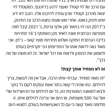
מהבודדים שצמחו בארץ. בגיל שמונה חודשים הוא ‘נגנב’ יחד 
עם הרכב של לוי קוטלר שעצר לרגע בדיזנגוף, כשקוטלר לוי 
יצאה מהרכב וקוטלר שרון עמדה להיכנס אליו. הגנב לא ידע 
שיש תינוק באוטו. אחרי שש שעות נמצא הרכב ובו התינוק. 
ב־2017 זכה לוי בתואר סגן אלוף צרפת, ב־2021 קיבל חוזה 
מפורשה הגרמנית ושנה לאחר מכן השתתף ב־16 תחרויות 
בליגה הגרמנית החזקה ושלוש תחרויות סופר קאפ – ג"ח). אני 
מאוד גאה לראות אותו על הפודיומים הכי יוקרתיים בעולם 
ולשמוע את ההמנון ולראות את דגל ישראל. זה לא משהו של מה 
בכך".
זה לא מפחיד אותך קצת?
"זה מאוד מפחיד. עברתי איתו הרבה. אבל אין מה לעשות, צריך 
להילחם. כמו שהיה לי קשה בתור אשת עסקים לקום כל בוקר 
ולבוא לסוואנה המטורפת הזו, כל יום להילחם על ההישרדות שלי 
ושל עוד 500 משפחות, אז היום אני צריכה להילחם איתו. זו 
מלחמה מאוד קשה כי עם כל האנטישמיות בעולם, למצוא היום 