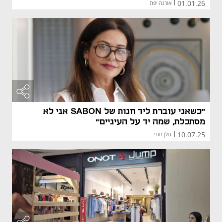
01.01.26
|
אורנה יפת
מאמר קני
מאמר קני
"כשאני עוברת ליד חנות של SABON אני לא
מסתכלת, שמה יד על העיניים"
10.07.25
|
גולן חזני
מאמר קני