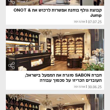
מאמר קני
קבוצת גולף בוחנת אפשרות לרכוש את ONOT &
Jump
07.07.25
|
אורנה יפת
מאמר קני
מאמר קני
חברת SABON סוגרת את המפעל בישראל;
העובדים הכריזו על סכסוך עבודה
30.06.25
|
אורנה יפת
מאמר קני