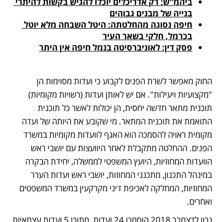
ביהמ"ש: רק אדריכלים יוכלו להגיש בקשות להיתרי 
בנייה של מבנים גבוהים
חיפה נסוגה מהחלטתה: היטל השבחה מלא יוטל 
בכרמל, חלקי בשאר העיר
פסק דין: לאוניברסיטה בנמל חיפה אין היתר
החוק מאפשר לשרת הפנים לקבוע כי ועדות מסוימות הן 
"מקצועיות ויעילות". אם יש לאותן ועדות (רשויות מקומיות) 
תוכנית מתאר חדשה יחסית, הן יכולות לאשר כל תוכנית 
התואמת את תוכנית המתאר. מי שקובע את היותה של ועדה 
מקומית ראויה להסמכה הוא האגף לוועדות מקומיות במשרד 
הפנים. ההחלטה מתקבלת לאחר היוועצות עם יושבי ראש 
הוועדות המחוזיות, היועץ המשפטי לממשלה, יחידת הבקרה 
במינהל התכנון, מתכנני המחוזות, יושבי ראש ועדות הערר 
המחוזיות, המחלקה לאכיפת דיני מקרקעין במשרד המשפטים 
ואחרים.
נכון לדצמבר 2018 הוסמכו 24 ועדות, מתוכן 5 ועדות עצמאיות 