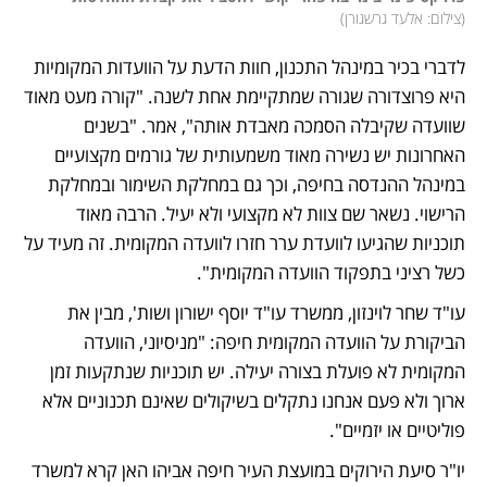
(
צילום: אלעד גרשגורן
)
לדברי בכיר במינהל התכנון, חוות הדעת על הוועדות המקומיות 
היא פרוצדורה שגורה שמתקיימת אחת לשנה. "קורה מעט מאוד 
שוועדה שקיבלה הסמכה מאבדת אותה", אמר. "בשנים 
האחרונות יש נשירה מאוד משמעותית של גורמים מקצועיים 
במינהל ההנדסה בחיפה, וכך גם במחלקת השימור ובמחלקת 
הרישוי. נשאר שם צוות לא מקצועי ולא יעיל. הרבה מאוד 
תוכניות שהגיעו לוועדת ערר חזרו לוועדה המקומית. זה מעיד על 
כשל רציני בתפקוד הוועדה המקומית".
עו"ד שחר לוינזון, ממשרד עו"ד יוסף ישורון ושות', מבין את 
הביקורת על הוועדה המקומית חיפה: "מניסיוני, הוועדה 
המקומית לא פועלת בצורה יעילה. יש תוכניות שנתקעות זמן 
ארוך ולא פעם אנחנו נתקלים בשיקולים שאינם תכנוניים אלא 
פוליטיים או יזמיים".
יו"ר סיעת הירוקים במועצת העיר חיפה אביהו האן קרא למשרד 