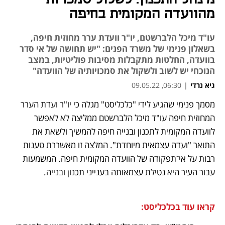
מהוועדה המקומית בחיפה
עו"ד מיכל הלברשטם, יו"ר וועדת ערר מחוזית חיפה,
בשאלון פנימי של משרד הפנים: "יש תחושה של אי סדר
בוועדה, החלטות מתקבלות מסיבות פוליטיות, במצב
הנוכחי יש לשוב ולשקול את סמכויותיה של הוועדה"
גיא נרדי
|
06:30, 09.05.22
מסמך פנימי שהגיע לידי "כלכליסט" מגלה כי יו"ר ועדת הערר 
נפתח בכרטיסייה חדשה
נפתח בכרטיסייה חדשה
נפתח בכרטיסייה חדשה
המחוזית חיפה עו"ד מיכל הלברשטם ממליצה לא לאפשר 
לוועדה המקומית לתכנון ובנייה חיפה להמשיך ולשאת את 
התואר "ועדה עצמאית מיוחדת". המלצה זו מאשררת טענות 
רבות על אי־תפקודה של הוועדה המקומית חיפה. המשמעות 
עבור העיר היא נטילת עצמאותה בענייני תכנון ובנייה.
קראו עוד בכלכליסט: