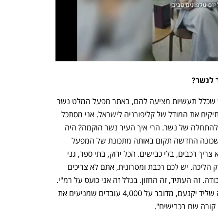
 לנשר?
לוי: "מה השאלה? אם הם ייקחו את האתר שכלל תעשיות מציעה להם, באתר מפעל המלט נשר 
הישן, מול הקאנטרי קלאב הקיים, הם מעתיקים את המודל של קליפורניה לישראל. אני מסתכל 
על זה כעל אופציה של חזרה להיסטוריה. להתחלה של נשר. הרי איך העיר נשר הוקמה? היה 
מפעל וסביבו בתי הפועלים. בחזון שלי, השכונה החדשה תקום באותה מתכונת של המפעל 
ההיסטורי. אנבידיה, ובתי פועלים סביב. לא צריך רכבים, בלי כבישים. הכל ירוק, בתי ספר, גני 
ילדים, קופות חולים ופארק האגמים במרחק הליכה. יש לכם רכבת ומטרונית, אתם לא צריכים 
להניע את הרכב שלכם בשביל להגיע לעבודה. זה העתיד, זה החזון. בגלל זה אני כועס על רמ"י. 
אם הם יבחרו במבוא כרמל, אזור התעשיה שליד יקנעם, מדובר על 4,000 עובדים שמניעים את 
 קורה שם בכבישים".