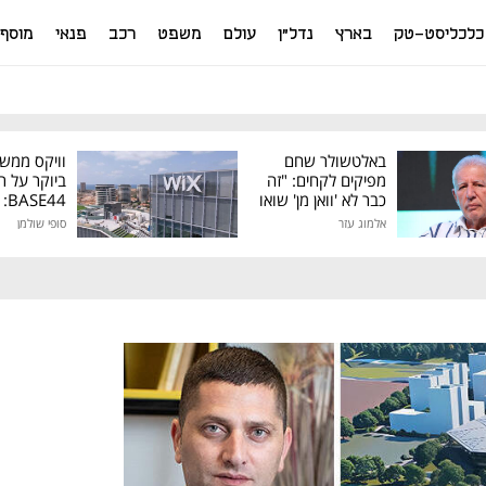
כלכליסט-טק
בארץ
נדל"ן
עולם
משפט
רכב
פנאי
מוסף
באלטשולר שחם
וויקס ממש
מפיקים לקחים: "זה
ביוקר על ר
כבר לא 'וואן מן' שואו
44
של גילעד"
אלמוג עזר
סופי שולמן
מיליון דולר