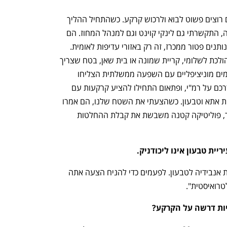
"באנבידיה לא רוצים מכרז", אומר לוי. "הם רוצים פשוט לבוא ולרכוש קרקע. כשהתחיל ההליך 
של RFI (בקשה לקבלת מידע) של אנבידיה, התקשרתי גם לינקי קוינט וגם למנהל המחוז. הם 
אמרו לי: אין דבר כזה באזור שלכם שרמ"י נותנים פטור ממכרז, זה רק באזורי עדיפות לאומית. 
אמרתי לרמ"י שהם צודקים. אם אנבידיה הולכת לשלומי, קריית שמונה או בית שאן, בטח שצריך 
לתת להם פטור. ואז התברר שכל מיני גורמים מוניציפליים עם השפעה ממשלתית הצליחו 
להפעיל לחץ על משרד ראש הממשלה ודרכם על רמ"י, ופתאום התחילו להציע קרקעות עם 
פטור ממכרז – במבוא כרמל (יקנעם), קריית אתא וטבעון. כשהצעתי את השטח שלנו, הם אמרו 
שאין דבר כזה פטור ממכרז. בסופו של דבר, פוליטיקה קטנה משבשת את קבלת ההחלטות 
יית טבעון אינו ליכודניק.
"אנחנו יודעים שאין לרמ"י כוונה להביא את אנבידיה לטבעון. לפעמים כדי להניח הצעה אתה 
טרואיסטית".
ות דרשה על הקרקע?