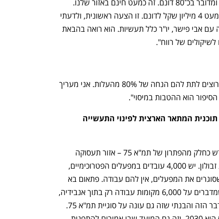
"הם תמחרו דונם בפחות מ־2 מיליון שקל, ומדובר בכ־80 דונם. זה כמעט חינם באזור שלנו. 
העסקאות שמתבצעות היום בנשר הם בכמעט 4 מיליון שקל לדונם. זו הצעה ראשונית, ולדעתי 
הם יוכלו להפחית עד 50%. היתה לי שיחה עם אבי פישר, יו"ר כלל תעשיות. הוא רואה בהבאת 
 לשיקולים של רווח".
"אנחנו לא באמת יודעים. לפי הפרסומים, רוצים לתת להם הנחה של 80% מהעלות. אני מעריך 
סיפור הוא ההטבות במיסוי".
איך קמפוס אנבידיה קשור לתמ"א 75, תוכנית המתאר הארצית לפינוי התעשייה 
נפתח בכרטיסייה חדשה
נפתח בכרטיסייה חדשה
"בהתחלה ראיתי את קמפוס אנבידיה החדש כחלק מהפתרון של תמ"א 75 – אזור תעסוקה 
משותף של חיפה, נשר והמועצה האזורית זבולון. יש 4,000 עובדים במפעלים הפטרוכימיים, 
ועוד 10,000 במעגל היותר רחוק. ברגע שסוגרים את המפעלים, אין להם עבודה. פתאום בא 
הקסם הזה, מתנת אל, בדמות אנבידיה, שמדברים על 6,000 מקומות עבודה רק בתוך אנבידיה, 
שלא כולם מהנדסים. פתאום ראיתי את הדבר הזה והבנתי שזה גם עונה על סוגיית תמ"א 75. 
מועד היעד של אנבידיה לפתיחת הקמפוס הוא 2030, וזה גם המועד שבו אמורים להתפנות 