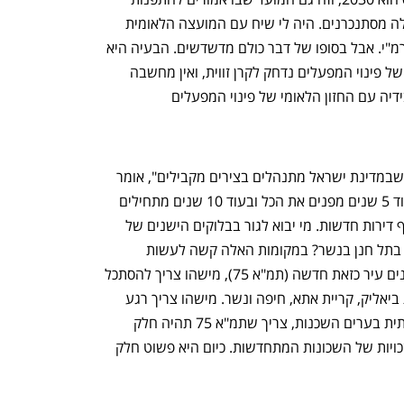
ענף במתח גבוה
מדברים כלכלה, עסקים ומה שב
המפעלים המזהמים. אפילו האירועים האלה מסתנכרנים. היה לי שיח עם המועצה הלאומית 
לכלכלה שמקדמת את תמ"א 75, וגם עם רמ"י. אבל בסופו של דבר כולם מדשדשים. הבעיה היא 
שאף אחד לא מדבר עם השני. החזון הזה של פינוי המפעלים נדחק לקרן זווית, ואין מחשבה 
גדולה. הייתי מצפה שרמ"י תחבר את אנבידיה עם החזון הלאומי של פינוי המפעלים 
"הסיפור של אנבידיה משקף את העובדה שבמדינת ישראל מתנהלים בצירים מקבילים", אומר 
לוי. "בוא נדמיין לנו תרחיש אוטופי – שבעוד 5 שנים מפנים את הכל ובעוד 10 שנים מתחילים 
לבנות בתים חדשים. מדברים על 100 אלף דירות חדשות. מי יבוא לגור בבלוקים הישנים של 
שכונות כמו נוה יוסף או נוה פז בחיפה? או בתל חנן בנשר? במקומות האלה קשה לעשות 
התחדשות עירונית. לכן אני אומר שאם בונים עיר כזאת חדשה (תמ"א 75), מישהו צריך להסתכל 
על השוליים שלה – על קריית חיים, קריית ביאליק, קריית אתא, חיפה ונשר. מישהו צריך רגע 
לחשוב שאולי כדי שתהיה התחדשות איכותית בערים השכנות, צריך שתמ"א 75 תהיה חלק 
מהפתרון במובן זה שיניידו אליה חלק מהזכויות של השכונות המתחדשות. כיום היא פשוט חלק 