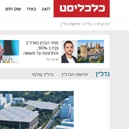
24/7
באזז
שוק ההון
דף הבית
נדל''ן
חדשות נדל''ן
מחיר הבניין בארה"ב
צנח ב-90%,
והחלומות על תשואה
גבוהה התנפצו
אלמוג עזר
נדל"ן
חדשות הנדל"ן
נדל"ן עולמי