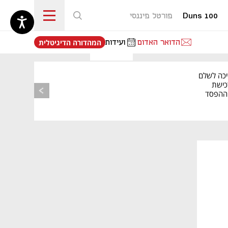
Duns 100
פורטל פיננסי
נפתח בכרטיסייה חדשה
הדואר האדום
ועידות
המהדורה הדיגיטלית
יכה לשלם
כישת
BASE: ההפסד
הרבעוני זינק ל-76