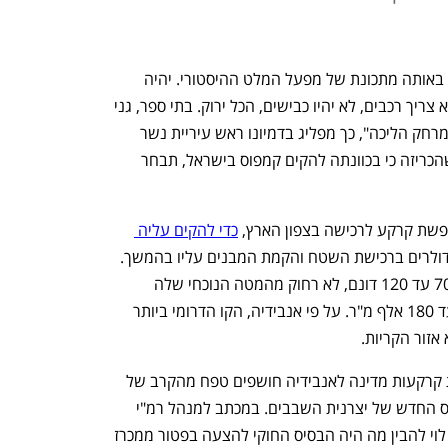
"בחזון שלי, השכונה החדשה בנשר תקום באותה מתכונת של מפעל המלט ההיסטורי. יהיה 
קמפוס של אנבידיה, ובתי פועלים סביב. לא צריך רכבים, לא יהיו כבישים, הכל ירוק. בתי ספר, גני 
ילדים, קופות חולים ופארק האגמים יהיו במרחק הליכה", כך מפליג בדמיונו ראש עיריית נשר 
רועי לוי שמייחל לכך שענקית השבבים, שהכריזה כי בכוונתה להקים קמפוס בישראל, תבחר 
חפשת קרקע לרכישה בצפון הארץ, 
כדי להקים עליה 
 בהשקעה שתגיע למיליארדי דולרים ברכישת השטח והקמת המבנים עליו בהמשך. 
על פי ההודעה, מדובר בשטח בגודל של 70 עד 120 דונם, לא רחוק מהמטה הנוכחי שלה 
ביקנעם, עם זכויות בנייה רציפה של 80 עד 180 אלף מ"ר. על פי אנבידיה, הקו הדרומי ביותר 
אזור הקריות.
מכתבים ששלח אתמול לוי בנושא הקצאת קרקעות מדינה לאנבידיה חושפים טפח מהקרב של 
הרשויות המקומיות על מיקומו של הקמפוס החדש של יצרנית השבבים. במכתב למנהל רמ"י 
(רשות מקרקעי ישראל) ינקי קוינט מבקש לוי להבין מה היה הבסיס החוקי להצעה בפטור ממכרז 