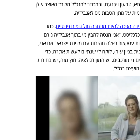
ודמי רכישה מופחתים לקרקעות בקריית אתא, טבעון ויקנעם. ובמכתב למנכ"ל משרד האוצר אילן 
ת על מתן הטבות מס לאנבידיה.
נה הפכה להיות מתחרה מול גופים פרטיים
, כמו 
חברת כלל תעשיות", אמר לוי בשיחה עם כלכליסט. "אני מנסה להבין מי בתוך אנבידיה גורם 
לשותפים האמריקאים לחשוב שניתן לעשות עסקאות כאלה מהירות עם מדינת ישראל. אם אני, 
כרשות מקומית, רוצה להעביר תב"ע (תוכנית בניין עיר), לוקח לי שנתיים לעשות את זה. כדי 
לעשות עסקה עם פטור ממכרז צריך הליכים די מורכבים. יש המון רגולציה. חוץ מזה, יש בחירות 
ועצת רמ"י".