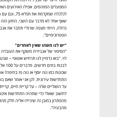
CTech – the
הבית של ההייטק הישראלי
הפטרוכימיים".
"יש לנו משהו שאין לאחרים"
מהבעיה".