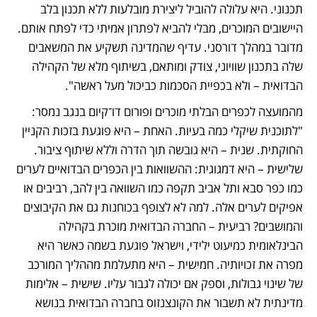
תכנוני. היא עלולה להוביל ליצירת מובלעות ללא תכנון בלב 
היישובים המוכרים, מבלי להביא לפתרון אמיתי כדי לפתח אותם. 
מדובר במהלך דורסני. עדיף שהמדינה תשקיע את המשאבים 
שלה בתכנון שוויוני, צודק ומותאם, בשיתוף מלא של הקהילה 
הבדואית – ולא בכפיית הסכמות כביכול מעל ראשה".
מהמועצה לכפרים הבלתי מוכרים ופורום דו־קיום בנגב נמסר: 
"לתוכנית שיקלי כמה בעיות. האחת – היא פוגעת בזכות הקניין 
החוקתית. שנית – היא גובשה תוך הדרה וללא שיתוף ציבור. 
שלישית – היא דמגוגית: ההשוואות בין הכפרים הבדואיים לערים 
כמו כפר סבא ותל אביב תקפה כמו השוואה בין להב, רביבים או 
אפיקים לערים אלה. למה לא לצופף בכוחנות גם את הקיבוצים 
והמושבים? רביעית – החברה הבדואית מוכרת בקהילה 
הבינלאומית כמיעוט ילידי, וישראל פוגעת בשמה כאשר היא 
מפרה את זכויותיה. חמישית – היא מתעלמת מההליך המורכב 
של שינוי גבולות, וספק אם יכולה לגבור עליו. שישית – אלימות 
מדינתית לא תשבור את הקונצנזוס בחברה הבדואית בנושא 