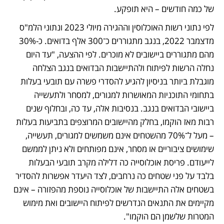
של כמה חודשים – היא תופקע.
לפי נתוני רשות האוכלוסין וההגירה מיולי 2023 ונתוני הלמ"ס 
מדצמבר 2022, בנגב מתגוררים כ־300 אלף בדואים. כ-30% 
מהם מתגוררים ביישובים לא מוכרים. לפי ההצעה, "עד היום 
נחלה הרשות לפיתוח ולהתיישבות הבדואים בנגב הצלחה 
מוגבלת ביותר בניסיון להגיע להסדרי פשרה עם תובעי בעלות 
בתחומי התוכניות המאושרות למגורים, למסחר ולתעשייה 
ביישובי הבדואים בנגב. בנסיבות אלה, עד כה, ובחלוף שנים 
רבות מאז הוקמו, בחלק מהיישובים המרוצפים בתביעות בעלות 
– מעל ל־70% מהשטחים אינם משמשים למגורים, תעשייה, 
שימושים ציבוריים או מסחר, אינם מפותחים ולא ניתן לממשם 
לייעודם. פריסת אוכלוסייה כה דלילה מקרב תובעי הבעלות 
בלבד על פני שטחים כה נרחבים, לצד היעדר אפשרות להסדיר 
בשטחים אלה התיישבות של אוכלוסייה נוספת מהפזורה – אינם 
מקיימים את התנאים הנדרשים לפיתוח היישובים ואת מימוש 
המטרות שלשמן הם הוקמו".