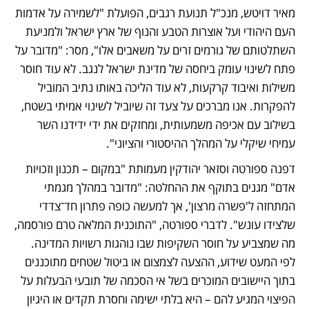
מאיר דויטש, מנכ"ל תנועת רגבים, הפועלת "לשמירה על אדמות 
העם היהודי ועל אוצרות הטבע והנוף של ארץ ישראל ולמניעת 
השתלטותם של גורמים זרים על משאבים אלו", מסר: "מדובר על 
פתח לשינוי עומק ביחסה של מדינת ישראל לנגב. לא עוד חוסר 
משילות ואיבוד קרקעות, לא עוד הליכה באותו נתיב המוביל 
להפקרות. אנו מברכים על צעד זה שיוביל לשינוי אמיתי בשטח, 
בשילוב עם אכיפה משמעותית, ומחזקים את ידי ידידנו השר 
עמיחי שיקלי על המהלך ההיסטורי והציוני".
דפנה ספורטה וסזאר יהודקין מעמותת "במקום – תכנון וזכויות 
אדם" מגנים בתוקף את ההחלטה: "מדובר במהלך מגמתי 
המתחזה ל'פשרה מרצון', אך למעשה כופה פתרון חד־צדדי 
שלצידו עונש". לדברי ספורטה, "התוכנית המלאה טרם פורסמה, 
מה שמצביע על חוסר השקיפות שבו נוהגות רשויות המדינה. 
לפי המעט שידוע, ההצעה לצמצום או ביטול שטחים מתוכננים 
בתוך היישובים המוכרים בשל אי הסכמה של תובעי הבעלות על 
הפיצוי המגיע להם – היא בלתי ישימה וחסרת תקדים או היגיון 