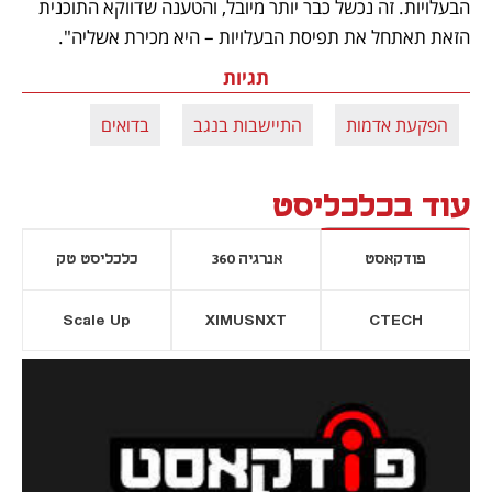
הבעלויות. זה נכשל כבר יותר מיובל, והטענה שדווקא התוכנית 
הזאת תאתחל את תפיסת הבעלויות – היא מכירת אשליה".
תגיות
הפקעת אדמות
התיישבות בנגב
בדואים
עוד בכלכליסט
פודקאסט
אנרגיה 360
כלכליסט טק
Scale Up
XIMUSNXT
CTECH
יסייה חדשה
נפתח בכרטיסייה חדשה