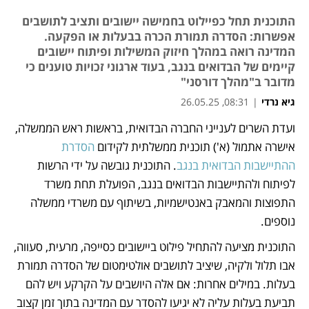
התוכנית תחל כפיילוט בחמישה יישובים ותציב לתושבים
אפשרות: הסדרה תמורת הכרה בבעלות או הפקעה.
המדינה רואה במהלך חיזוק המשילות ופיתוח יישובים
קיימים של הבדואים בנגב, בעוד ארגוני זכויות טוענים כי
מדובר ב"מהלך דורסני"
גיא נרדי
|
08:31, 26.05.25
ועדת השרים לענייני החברה הבדואית, בראשות ראש הממשלה, 
נפתח בכרטיסייה חדשה
אישרה אתמול (א') תוכנית ממשלתית לקידום 
הסדרת 
ההתיישבות הבדואית בנגב
. התוכנית גובשה על ידי הרשות 
לפיתוח ולהתיישבות הבדואים בנגב, הפועלת תחת משרד 
התפוצות והמאבק באנטישמיות, בשיתוף עם משרדי ממשלה 
נוספים.
התוכנית מציעה להתחיל פילוט ביישובים כסייפה, מרעית, סעווה, 
אבו תלול ולקיה, שיציב לתושבים אולטימטום של הסדרה תמורת 
בעלות. במילים אחרות: אם אלה היושבים על הקרקע ויש להם 
תביעת בעלות עליה לא יגיעו להסדר עם המדינה בתוך זמן קצוב 