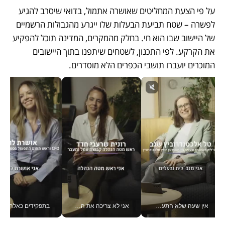
על פי הצעת המחליטים שאושרה אתמול, בדואי שיסרב להגיע 
לפשרה – שטח תביעת הבעלות שלו ייגרע מהגבולות הרשמיים 
של היישוב שבו הוא חי. בחלק מהמקרים, המדינה תוכל להפקיע 
את הקרקע. לפי התכנון, לשטחים שיתפנו בתוך היישובים 
המוכרים יועברו תושבי הכפרים הלא מוסדרים.
אין שעה שלא התעסקתי במשבר - טל אלכסנדרוביץ’ שגב מנהלת משברים תקשורתיים מכל מקום עם ה- Galaxy Z Fold8 Ultra שלה_v
אני לא צריכה את המשרד: רונית שרעבי-חדד מנהלת ארגון של 30000 עובדים מכל מקום_v
בתפקידים כאלה אי אפשר לח