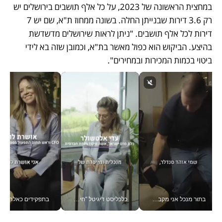
במחצית הראשונה של 2023, על כל אלף תושבים בירושלים יש 
רק 3.6 דירות שבנייתן החלה. בשונה ממחוז ת"א, שם יש 7 
דירות לכל אלף תושבים. "ניתן לראות שירושלים מדשדשת 
בהיצע. הביקוש הוא כפול מאשר בת"א, וכמובן שזה בא לידי 
ביטוי בכמות המכירות ובמחירים". 
בתור מנכל אני מקבל מאות החלטות ביום, וה- Galaxy Z Fold8 Ultra עוזר לי לחתוך אותן מהר יותר_v
כלכליסט דיגיטל "חינוך הוא המשימה של החיים שלי"_v
בתפקידים כאלה אי אפשר לח