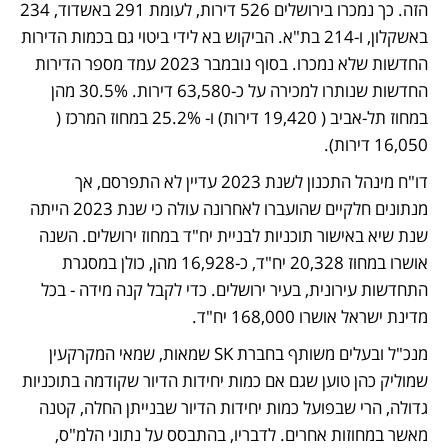
הזה. כך נמכרו בירושלים 526 דירות, לעומת 291 באשדוד, 234 
באשקלון, ו-214 בת"א. הביקוש בא לידי ביטוי גם בכמות הדירות 
החדשות שלא נמכרו. בסוף נובמבר 2023 עמד מספר הדירות 
החדשות שנותרו למכירה על כ-63,580 דירות. 30.5% מהן 
במחוז תל-אביב ( 19,420 דירות) ו- 25.2% במחוז המרכז ( 
16,050 דירות). 
דו"ח מינהל התכנון לשנת 2023 עדיין לא התפרסם, אך 
מנתונים חלקיים שהועברו לאחרונה עולה כי שנת 2023 הייתה 
שנת שיא באישור תוכניות לבניית יח"ד במחוז ירושלים. השנה 
אושרו במחוז 20,328 יח"ד, כ-16,928 מהן, כולן במסגרת 
התחדשות עירונית, בעיר ירושלים. כדי לקבל קנה מידה - בכל 
מדינת ישראל אושרו 168,000 יח"ד. 
מנכ"ל ובעלים משותף בחברת SK שמאות, שמאי המקרקעין 
שמוליק כהן טוען שגם אם כמות יחידות הדיור שקודמה בתוכניות 
גדולה, הרי שבפועל כמות יחידות הדיור שבנייתן החלה, קטנה 
מאשר במחוזות אחרים. לדבריו, בהתבסס על נתוני הלמ"ס, 