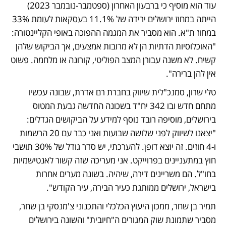
עוד הוא מוסיף כי ברבעון האחרון (ספטמבר-נובמבר 2023) 
הייתה במחוז ירושלים ירידה של 11.1% בעסקאות לעומת 33% 
במחוז ת"א. הוא מסביר את המגמה ההפוכה באופי הקליינטורה: 
"האוכלוסיות הדתיות הן לא מרובות אמצעים, אך הביקוש שלהן 
קשיח. לא משנה עבורן המצב הפוליטי, קורונה או מלחמה. פשוט 
אין להן ברירה". 
טלי שרון, סמנכ"לית שיווק בחברת רם אדרת, שבונה עכשיו 
מתחם חדש ובו 342 יח"ד בשכונה החדשה גבעת המטוס 
בירושלים, מוסיפה רובד נוסף למידע על הביקושים הגדלים: 
"יצאנו לשיווק לפני שלושה שבועות ואני כבר עם 20 הרשמות 
ו-4 חוזים. זה יוצא דופן. להערכתי, יש סדר גודל של 30% תושבי 
חוץ במתעניינים בפרוייקט. אני מעריכה שזה קשור לאנטישמיות 
בחו"ל. הם משריינים דירה, שיהיה. בשונה מערים אחרות 
בישראל, ירושלים ממותגת כעיר הבירה, עיר הקודש". 
תמיר בן שחר, ממכון היעוץ הכלכלי והתכנוני צ'מנסקי בן שחר, 
מסביר שתמונת שוק המגורים ה"חיובית" והשונה בירושלים 