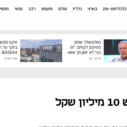
כלכליסט-טק
בארץ
נדל"ן
עולם
משפט
רכב
פנאי
מוסף
באלטשולר שחם
וויקס ממש
מפיקים לקחים: "זה
ביוקר על ר
כבר לא 'וואן מן' שואו
44
של גילעד"
אלמוג עזר
סופי שולמן
מיליון דולר
"להמון אנשים יש 10 מיליון שקל