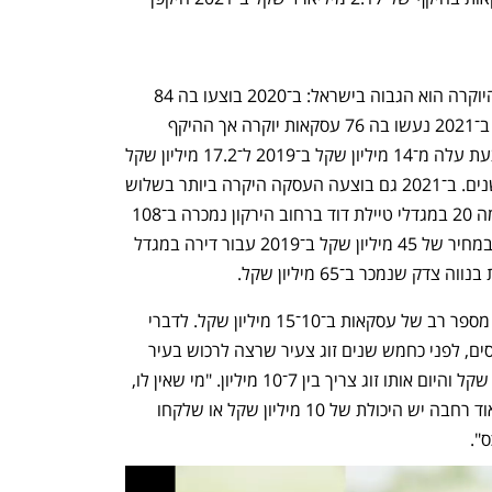
תל אביב היא העיר שבה מספר עסקאות היוקרה הוא הגבוה בישראל: ב־2020 בוצעו בה 84 
עסקאות יוקרה, בהשוואה ל־75 ב־2019 . ב־2021 נעשו בה 76 עסקאות יוקרה אך ההיקף 
הכספי גדל ובהתאם גם גובה עסקה ממוצעת עלה מ־14 מיליון שקל ב־2019 ל־17.2 מיליון שקל 
ב־2021, גידול של 16% במחיר בשלוש שנים. ב־2021 גם בוצעה העסקה היקרה ביותר בשלוש 
השנים החולפות: דירה של 700 מ"ר בקומה 20 במגדלי טיילת דוד ברחוב הירקון נמכרה ב־108 
מיליון שקל, זאת לעומת עסקה שנחתמה במחיר של 45 מיליון שקל ב־2019 עבור דירה במגדל 
אחת התופעות המעניינות בתל אביב הוא מספר רב של עסקאות ב־10־15 מיליון שקל. לדברי 
נורי רחמים, מנהל ושותף במשרד רוזיו נכסים, לפני כחמש שנים זוג צעיר שרצה לרכוש בעיר 
דירת ארבעה חדרים הסתפק ב־4־5 מיליון שקל והיום אותו זוג צריך בין 7־10 מיליון. "מי שאין לו, 
צריך לצאת מחוץ לעיר אבל לאוכלוסיה מאוד רחבה יש היכולת של 10 מיליון שקל או שלקחו 
". 