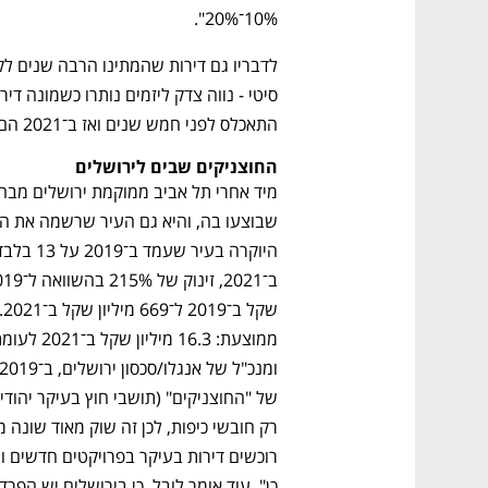
10%־20%". 
התאכלס לפני חמש שנים ואז ב־2021 הם מכרו 80% מהמלאי שנותר להם". 
החוצניקים שבים לירושלים