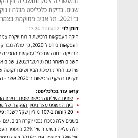
מתעשרי ההייטק ותושבי החוץ הקפי
שנים. בדיקת כלכליסט מגלה זינו
ב־2021. תל אביב ממוקמת בצמרת הדירוג, ומיד אחריה - ירושלים
דותן לוי
13:24, 12.04.22
תקדים בהיקף הרכישות ב־2020 אשר - הובילו לעליית מחירים חדה. 
קראו עוד בכלכליסט:
שתית השלימה רכישת שטח בטירת הכר
בית המשפט עצר ניסיון הפקעה של שטח
20 קומות ב-107 מיליון שקל לשנה: פייסבוק מתרחבת לרחוב הארבעה בתל אביב