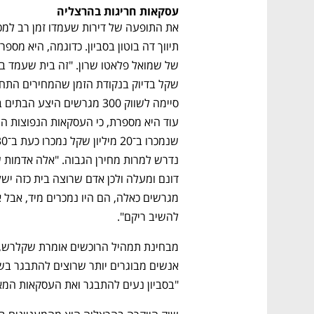
ם ומה שביניהם
התכוננו לשלב הבא בצמיחה שלכם!
עסקאות חריגות בהרצליה
להשיב ריקם". 
"בסביון נעים להתבגר ואת העסקאות המאו