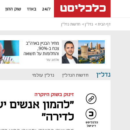
24/7
באזז
שוק ההון
דף הבית
נדל''ן
חדשות נדל''ן
מחיר הבניין בארה"ב
צנח ב-90%,
והחלומות על תשואה
גבוהה התנפצו
אלמוג עזר
נדל"ן
חדשות הנדל"ן
נדל"ן עולמי
זינוק בשוק היוקרה
לדירה"
כלכליסט
דיגיטל