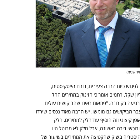
איר שגיא
)
לדברי רחמים בתהליך חיפוש הדירות ניתן לפגוש כיום הרבה צעירים, רובם הייטקיסטים, 
שרוכשים דירות במחירים שבין 10־15 מיליון שקל. רחמים אומר כי הזינוק במחירים החל 
מהרבעון השני של 2021 כאשר החלה  הרגיעה בקורונה. "פתאום ראינו שהביקושים עולים 
בצורה חדה מאוד ולכל הדירות, ובניגוד לעבר הביקושים גם מומשו. יש הרבה מאוד נכסים שירדו 
מהמדף, היצע הנכסים בשוק הצטמצם באופן קיצוני וזה הוסיף עוד דלק למחירים. חלק 
מהביקושים היו אמיתיים, של משפרי דיור ורוכשי דירה ראשונה, אבל חלק לא מבוטל היו 
משקיעים שפחדו לאחר את הרכבת ויצרו היסטריה בשוק שהקפיצה את המחירים בשיעור של 