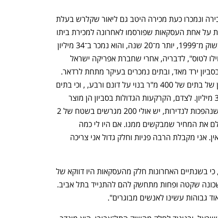
h – the gateway to Tech
You're NXT
את התופעה של דירות שעמדו זמן רב למכירה ונמכרו כעת מכירה היטב גם ליאור שקלרש בעלת 
תיווך דה בוטון בסביון. כדוגמה, היא מספרת על אחת העסקאות שפורסמו לאחרונה למכירת ביתו 
של שמואל פלאטו שרון. "זה בית שעמד בשוק מ־1999, יותר מ־20 שנה, והוא נמכר ב־34 מיליון 
שקל בדיוק בנקודת הזמן שהמחירים התחילו לטוס", לדבריה, אחרי שחברת אפריקה ישראל 
סיימה לשווק 300 מגרשים היצע הבתים בסביון ירד מאד, ובתים נמכרים בעיקר מתחת לרדאר. 
עוד היא מספרת, כי העסקאות הנפוצות הן של בתים של 400 מ"ר בנוי על דונם ורבע, , וכי בתים 
שנמכרו ב־20 מיליון שקל נמכרו כעת ב־30 מיליון. לצדם, הקרקעות הגדולות בסביון הן מוצר 
נדרש למרות מחירן הגבוה. "אלה אדמות שנהפכות לנדירות, יש אולי 200 מגרשים בשטח של 2 
דונם ומעלה ולכן אדם שרוצה בית כזה ישלם את המחיר שמבקשים ממנו. אם היו לי כמה 
מגרשים כאלה, הם היו נמכרים מיד, אבל אין. אני מקבלת הרבה פניות וחלק גדול אני צריכה 
מבחינת תמהיל הרוכשים אומרת שקלרש, כי בשנתיים האחרונות חלק מהעסקאות היו דווקא של 
אנשים מבוגרים יותר שרוצים להתבגר בשכונה שקטה ופחות מתחשק להם להתנייד בתל אביב. 
ד גבוהות עשינו לאנשים מבוגרים".  