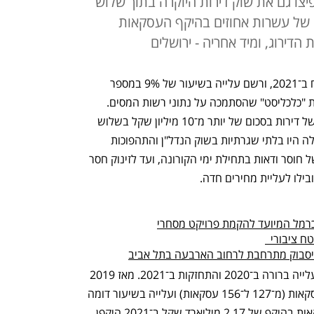
צו גם את שוק דירות היוקרה בתוך שלוש
ק של עשרות אחוזים בהיקף העסקאות
היקף העסקאות לרכישת דירות יוקרה צמח ב־2021, ורשם עלייה בשיעור של 9% במספר 
העסקאות ביחס ל־2020, כך עולה מבדיקת "כלכליסט" שהסתמכה על נתוני רשות המסים. 
הבדיקה בחנה את כלל עסקאות המכירה של דירות בסכום של יותר מ־10 מיליון שקל בשלוש 
השנים האחרונות (2019־2021). שנים אלה היו בלתי שגרתיות בשוק הנדל"ן והתהפוכות 
שידעו, החל מדעיכת הביקושים ותקופה של חוסר ודאות בתחילת ימי הקורונה, ועד לזינוק חסר 
מל המיועד להקמת פרויקט מסחרי
 ציבורי  
בשנים אלה נמכרו נכסי יוקרה רבים, עם עלייה ברורה ב־2020 והתחזקות ב־2021. מאז 2019 
חלה עלייה בשיעור של 22% במספר העסקאות (מ־127 ל־156 עסקאות) ועלייה בשיעור דומה 
של 23% בהיקפן. אם ב־2019 בוצעו עסקאות בהיקף של 2.17 מיליארד שקל ב־2021 היקפן 