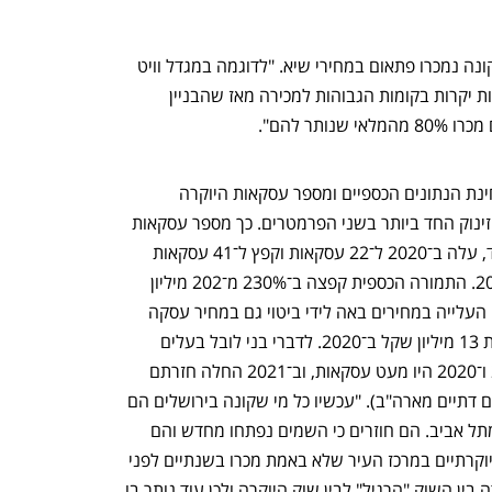
לדבריו גם דירות שהמתינו הרבה שנים לקונה נמכרו פתאום במחירי שיא. "לדוגמה במגדל וויט 
סיטי - נווה צדק ליזמים נותרו כשמונה דירות יקרות בקומות הגבוהות למכירה מאז שהבניין 
מיד אחרי תל אביב ממוקמת ירושלים מבחינת הנתונים הכספיים ומספר עסקאות היוקרה 
שבוצעו בה, והיא גם העיר שרשמה את הזינוק החד ביותר בשני הפרמטרים. כך מספר עסקאות 
היוקרה בעיר שעמד ב־2019 על 13 בלבד, עלה ב־2020 ל־22 עסקאות וקפץ ל־41 עסקאות 
ב־2021, זינוק של 215% בהשוואה ל־2019. התמורה הכספית קפצה ב־230% מ־202 מיליון 
שקל ב־2019 ל־669 מיליון שקל ב־2021. העלייה במחירים באה לידי ביטוי גם במחיר עסקה 
ממוצעת: 16.3 מיליון שקל ב־2021 לעומת 13 מיליון שקל ב־2020. לדברי בני לובל בעלים 
ומנכ"ל של אנגלו/סכסון ירושלים, ב־2019 ו־2020 היו מעט עסקאות, וב־2021 החלה חזרתם 
של "החוצניקים" (תושבי חוץ בעיקר יהודים דתיים מארה"ב). "עכשיו כל מי שקונה בירושלים הם 
רק חובשי כיפות, לכן זה שוק מאוד שונה מתל אביב. הם חוזרים כי השמים נפתחו מחדש והם 
רוכשים דירות בעיקר בפרויקטים חדשים ויוקרתיים במרכז העיר שלא באמת מכרו בשנתיים לפני 
כן". עוד אומר לובל, כי בירושלים יש הפרדה בין השוק "הרגיל" לבין שוק היוקרה ולכן עוד נותר בו 