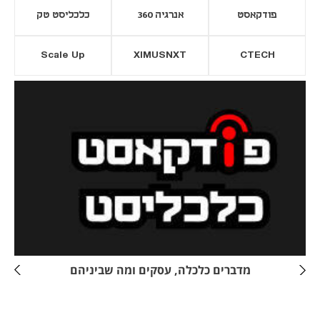
פודקאסט
אנרגיה 360
כלכליסט טק
Scale Up
XIMUSNXT
CTECH
יסייה חדשה
נפתח בכרטיסייה חדשה
מדברים כלכלה, עסקים ומה שביניהם