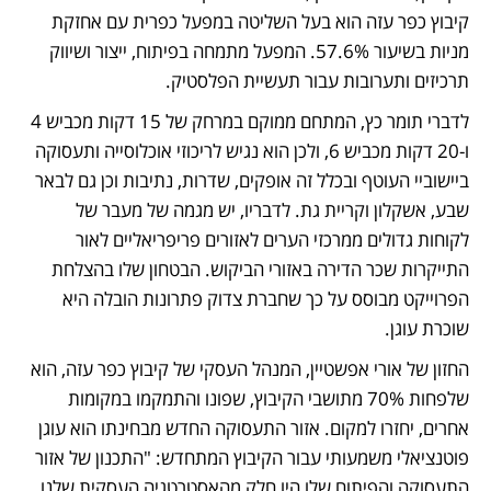
קיבוץ כפר עזה הוא בעל השליטה במפעל כפרית עם אחזקת 
מניות בשיעור 57.6%. המפעל מתמחה בפיתוח, ייצור ושיווק 
תרכיזים ותערובות עבור תעשיית הפלסטיק.   
לדברי תומר כץ, המתחם ממוקם במרחק של 15 דקות מכביש 4 
ו-20 דקות מכביש 6, ולכן הוא נגיש לריכוזי אוכלוסייה ותעסוקה 
ביישוביי העוטף ובכלל זה אופקים, שדרות, נתיבות וכן גם לבאר 
שבע, אשקלון וקריית גת. לדבריו, יש מגמה של מעבר של 
לקוחות גדולים ממרכזי הערים לאזורים פריפריאליים לאור 
התייקרות שכר הדירה באזורי הביקוש. הבטחון שלו בהצלחת 
הפרוייקט מבוסס על כך שחברת צדוק פתרונות הובלה היא 
שוכרת עוגן. 
החזון של אורי אפשטיין, המנהל העסקי של קיבוץ כפר עזה, הוא 
שלפחות 70% מתושבי הקיבוץ, שפונו והתמקמו במקומות 
אחרים, יחזרו למקום. אזור התעסוקה החדש מבחינתו הוא עוגן 
פוטנציאלי משמעותי עבור הקיבוץ המתחדש: "התכנון של אזור 
התעסוקה והפיתוח שלו היו חלק מהאסטרטגיה העסקית שלנו 