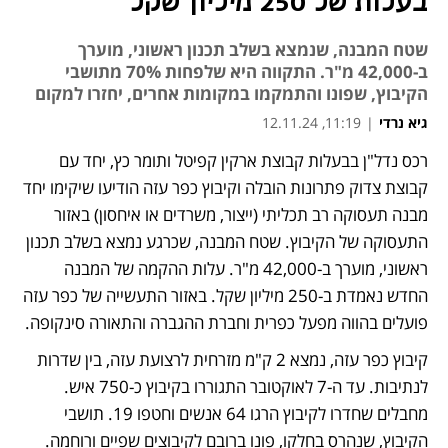
בעלות של 250 מיליון שקל
שטח המבנה, שנמצא בשלב תכנון ראשוני, מוערך
ב-42,000 מ"ר. התקווה היא שלפחות 70% מתושבי
הקיבוץ, שפונו והתמקמו במקומות אחרים, יחזרו למקום
גיא נרדי
|
11:19, 12.11.24
רכס נדל"ן בבעלות קבוצת ארקין קפיטל ותומר כץ, יחד עם 
קבוצת צדוק פתרונות הובלה וקיבוץ כפר עזה הודיעו שיקימו יחד 
מבנה תעסוקה רב תכליתי (ייצור, משרדים או איחסון) באזור 
התעסוקה של הקיבוץ. שטח המבנה, שכרגע נמצא בשלב תכנון 
ראשוני, מוערך ב-42,000 מ"ר. עלות ההקמה של המבנה 
החדש נאמדת ב-250 מיליון שקל. באזור התעשייה של כפר עזה 
פועלים בהווה מפעל כפרית וחברת ההגברה והתאורה סינקופה. 
קיבוץ כפר עזה, נמצא 2 ק"מ מזרחית לרצועת עזה, בין שדרות 
לנתיבות. עד ה-7 לאוקטובר התגוררו בקיבוץ כ-750 איש. 
מחבלים שחדרו לקיבוץ הרגו 64 אנשים וחטפו 19. תושבי 
הקיבוץ, שנהרס בחלקו, פונו ברובם לקיבוצים שפיים ורוחמה. 