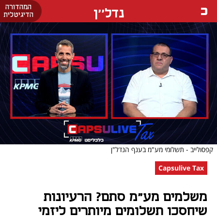
המהדורה
נדל''ן
הדיגיטלית
קפסולייב - תשלומי מע"מ בענף הנדל"ן
Capsulive Tax
משלמים מע"מ סתם? הרעיונות
שיחסכו תשלומים מיותרים ליזמי