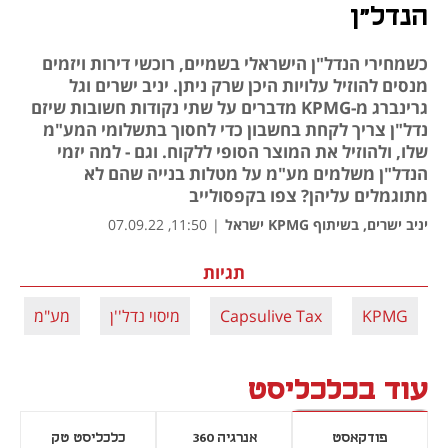
הנדל"ן
כשמחירי הנדל"ן הישראלי בשמיים, רוכשי דירות ויזמים
מנסים להוזיל עלויות היכן שרק ניתן. יניב ישרים וגל
גרינברג מ-KPMG מדברים על שתי נקודות חשובות שיזם
נדל"ן צריך לקחת בחשבון כדי לחסוך בתשלומי המע"מ
שלו, ולהוזיל את המוצר הסופי ללקוח. וגם - למה יזמי
הנדל"ן משלמים מע"מ על מטלות בנייה שהם לא
מתוגמלים עליהן? צפו בקפסולייב
יניב ישרים, בשיתוף KPMG ישראל
|
11:50, 07.09.22
תגיות
KPMG
Capsulive Tax
מיסוי נדל''ן
מע"מ
עוד בכלכליסט
פודקאסט
אנרגיה 360
כלכליסט טק