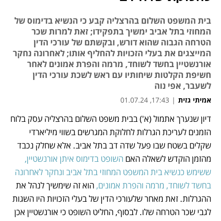
בית המשפט השלום בהרצליה קבע כי הנשיא בדימוס של
המחוזי בתל אביב ימשיך בתפקידו; זאת למרות שכר
הטרחה הגבוה שהוא דורש, ובקשתם של עורכי הדין
המייצגים את בעלי הזכויות להחליף אותו; לאחרונה נחקר
אורנשטיין בחשד לשוחד, מרמה והפרת אמונים לאחר
חשיפת הקלטות שיחותיו עם ראש לשכת עורכי הדין
לשעבר, אפי נוה
אמיתי גזית
|
17:43, 01.07.24
דיון שנערך אתמול (א') בבית משפט השלום בהרצליה עסק בלוח 
נפתח בכרטיסייה חדשה
נפתח בכרטיסייה חדשה
נפתח בכרטיסייה חדשה
הזמנים לעריכת הגרלות לחלוקת המגרשים בשווי מיליארדי 
שקלים בשטח שבו פעל שדה דב בתל אביב. אלא שחלק נכבד 
מהזמן הוקדש לשאלה האם 
השופט בדימוס איתן אורנשטיין, 
ששימש כנשיא בית המשפט המחוזי בתל אביב ונחקר לאחרונה 
בחשד לשוחד, מרמה והפרת אמונים,
 הוא זה שימשיך לנהל את 
ההגרלות. זאת מאחר שלעורכי הדין של בעלי הזכויות היו השגות 
לגבי שכר הטרחה שלו. לבסוף, החליט השופט כי אורנשטיין אכן 