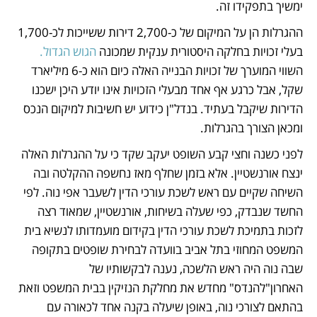
ימשיך בתפקידו זה.
ההגרלות הן על המיקום של כ-2,700 דירות ששייכות לכ-1,700 
בעלי זכויות בחלקה היסטורית ענקית שמכונה 
הגוש הגדול.
השווי המוערך של זכויות הבנייה האלה כיום הוא כ-6 מיליארד 
שקל, אבל כרגע אף אחד מבעלי הזכויות אינו יודע היכן ישכנו 
הדירות שיקבל בעתיד. בנדל"ן כידוע יש חשיבות למיקום הנכס 
ומכאן הצורך בהגרלות. 
לפני כשנה וחצי קבע השופט יעקב שקד כי על ההגרלות האלה 
ינצח אורנשטיין. אלא בזמן שחלף מאז נחשפה ההקלטה ובה 
השיחה שקיים עם ראש לשכת עורכי הדין לשעבר אפי נוה. לפי 
החשד שנבדק, כפי שעלה בשיחות, אורנשטיין, שמאוד רצה 
לזכות בתמיכת לשכת עורכי הדין בקידום מועמדותו לנשיא בית 
המשפט המחוזי בתל אביב בוועדה לבחירת שופטים בתקופה 
שבה נוה היה ראש הלשכה, נענה לבקשותיו של 
האחרון"להנדס" מחדש את מחלקת הנזיקין בבית המשפט וזאת 
בהתאם לצורכי נוה, באופן שיעלה בקנה אחד לכאורה עם 