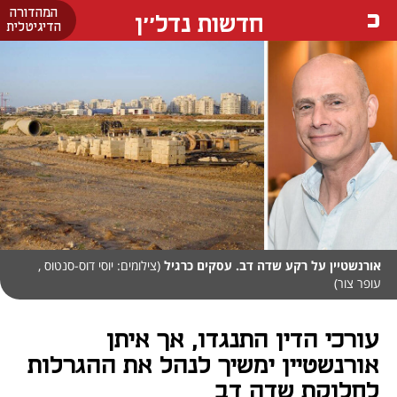
המהדורה
חדשות נדל''ן
הדיגיטלית
אורנשטיין על רקע שדה דב. עסקים כרגיל
(צילומים: יוסי דוס-סנטוס ,
עופר צור)
עורכי הדין התנגדו, אך איתן
אורנשטיין ימשיך לנהל את ההגרלות
לחלוקת שדה דב