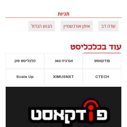
תגיות
שדה דב
איתן אורנשטיין
הגוש הגדול
עוד בכלכליסט
פודקאסט
אנרגיה 360
כלכליסט טק
Scale Up
XIMUSNXT
CTECH
יסייה חדשה
נפתח בכרטיסייה חדשה