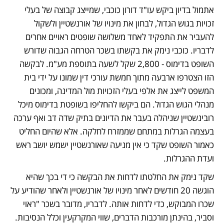
אתמול בדיון ביקש עו"ד דורון כוכבי, שמייצג קבוצה של בעלי 
זכויות בגוש הגדול, לבחון את מינויו של אורנשטיין ולשקול 
להעביר את התפקיד לאחד משלושה שופטים ראויים אחרים 
לדבריו. כוכבי נימק את בקשתו בשכר הטרחה הגבוה שדורש 
השופט בדימוס - 2,800 שקל לשעה בתוספת מע"מ. לבקשה 
הזו הצטרפו ארבעה מתוך חמשת עורכי דין שמונו על ידי בית 
המשפט לייצג את אלפי בעלי הזכויות מול המדינה, ומכונים 
מנהלי הגוש הגדול. הם ביקשו להחליפו בשופטת בדימוס מיכל 
רובינשטיין שניהלה בעבר את הדיונים בתיק שדה דב ואף ערכה 
בעצמה הגרלות במתחם שממזרח לחלקה. אלא שהיום החליט 
כאמור השופט שקד כי אין מניעה שאורנשטיין ישמש יושב ראש 
ועדת ההגרלות. 
שקד נימק את החלטתו לדחות את הבקשה כי די בכך שהיא 
הוגשה 20 חודשים לאחר מינויו של אורנשטיין ולאחר שהודיע על 
שכרו המבוקש, כדי לדחות אותה. לדבריו, מדובר בשכר "ראוי 
וסביר, בהינתן מורכבות הדברים, שווי המקרקעין וכלל הנסיבות. 