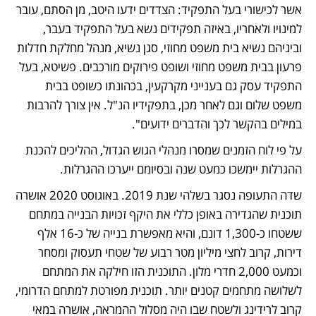
אשר לכישורי בעל התפקיד: הצדדים ידעו היטב, מן הסתם, עובר 
למינויו ולאחריו, באיזה תפקידים נשא בעל התפקיד בעבר, 
וביניהם נשיא בית משפט מחוזי, סגן נשיא, מנהל מחלקת חדלות 
פרעון בבית משפט מחוזי ושופט פירוקים מורכבים. פשיטא, בעל 
התפקיד עסק גם בענייני מקרקעין, בכהונתו כשופט בבית 
משפט שלום וגם לאחר מכן, בתפקידיו הנ"ל. אין צורך להרבות 
במילים בהקשר לכך והדברים ידועים".
על פי לוח הזמנים שמסרו מנהלי הגוש הגדול, ההליכים להכנת 
ההגרלות יימשכו כמעט שנה ובסיומם ייערכו ההגרלות.
שדה התעופה נסגר בשלהי שנת 2019. באוגוסט 2020 אושרה 
תוכנית שהגדירה באופן כללי את היקף זכויות הבנייה במתחם 
ששטחו כ-1,300 דונם, והיא מאפשרת בנייה של כ-16 אלף 
דירות, קרוב לחצי מיליון מטר רבוע של שטחי תעסוק ומסחר 
וכמעט 2,000 חדרי מלון. התוכנית הזו חילקה את המתחם 
לשלושה מתחמים קטנים יותר. תוכנית מפורטת למתחם הדרומי, 
קרוב לרידינג ולשטח שבו היה מסלול ההמראה, אושרה במאי 