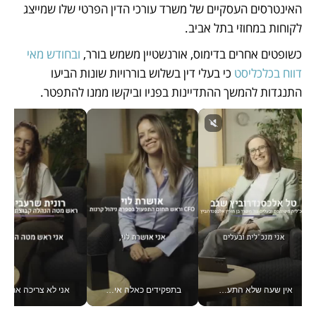
האינטרסים העסקיים של משרד עורכי הדין הפרטי שלו שמייצג 
לקוחות במחוזי בתל אביב.
כשופטים אחרים בדימוס, אורנשטיין משמש בורר, 
ובחודש מאי 
דווח בכלכליסט
 כי בעלי דין בשלוש בוררויות שונות הביעו 
התנגדות להמשך ההתדיינות בפניו וביקשו ממנו להתפטר. 
אין שעה שלא התעסקתי במשבר - טל אלכסנדרוביץ’ שגב מנהלת משברים תקשורתיים מכל מקום עם ה- Galaxy Z Fold8 Ultra שלה_v
בתפקידים כאלה אי אפשר לחכות: אושרת לוי מניעה השקעות ענק מהטלפון_v
אני לא צריכה את המשרד: