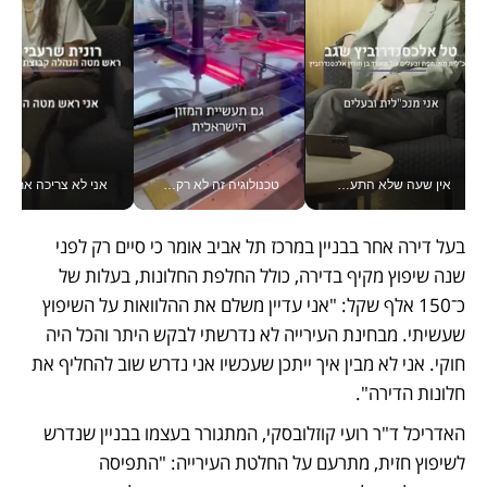
אין שעה שלא התעסקתי במשבר - טל אלכסנדרוביץ’ שגב מנהלת משברים תקשורתיים מכל מקום עם ה- Galaxy Z Fold8 Ultra שלה_v
טכנולוגיה זה לא רק בהייטק: גם תעשיית המזון הישראלית מאמצת כלי AI, אוטומציה וניתוח דאטה בזמן אמת
אני לא צריכה את המשרד:
בעל דירה אחר בבניין במרכז תל אביב אומר כי סיים רק לפני 
שנה שיפוץ מקיף בדירה, כולל החלפת החלונות, בעלות של 
כ־150 אלף שקל: "אני עדיין משלם את ההלוואות על השיפוץ 
שעשיתי. מבחינת העירייה לא נדרשתי לבקש היתר והכל היה 
חוקי. אני לא מבין איך ייתכן שעכשיו אני נדרש שוב להחליף את 
חלונות הדירה".
האדריכל ד"ר רועי קוזלובסקי, המתגורר בעצמו בבניין שנדרש 
לשיפוץ חזית, מתרעם על החלטת העירייה: "התפיסה 