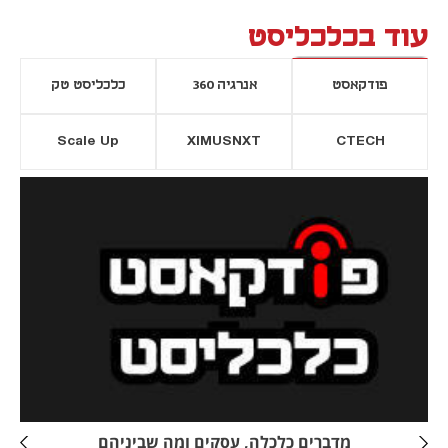
עוד בכלכליסט
פודקאסט
אנרגיה 360
כלכליסט טק
Scale Up
XIMUSNXT
CTECH
יסייה חדשה
נפתח בכרטיסייה חדשה
מדברים כלכלה, עסקים ומה שביניהם