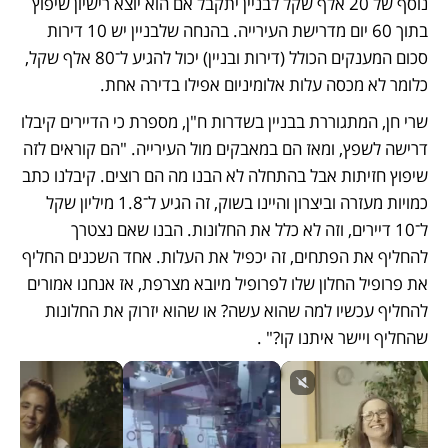
נוסף של 20 אלף שקל לבניין יתקבל אם הוא יוצא רישיון שיפוץ 
בתוך 60 יום מדרישת העירייה. בהנחה שלבניין יש 10 דירות 
סכום המענקים הכולל (דירות ובניין) יכול להגיע ל־80 אלף שקל, 
כלומר לא מכסה עלות אלומיניום אפילו בדירה אחת. 
שרי חן, המתגוררת בבניין בשדרות ח"ן, מספרת כי הדיירים קיבלו 
דרישה לשפץ, ומאז הם במאבקים מול העירייה. "הם קוראים לזה 
שיפוץ חזיתות אבל בהתחלה לא הבנו מה הם רוצים. קיבלנו כתב 
כמויות מעזרה וביצרון והיינו בשוק, זה הגיע ל־1.8 מיליון שקל 
ל־10 דיירים, וזה לא כלל את החלונות. הבנו שאם נצטרך 
להחליף את הפתחים, זה יכפיל את העלות. אחד השכנים החליף 
את פרופיל החלון שלו לפרופיל מיובא מצרפת, אז אנחנו אמורים 
להחליף עכשיו למה שהוא עשה? או שהוא יזרוק את החלונות 
שהחליף ויישר איתנו קו?" .