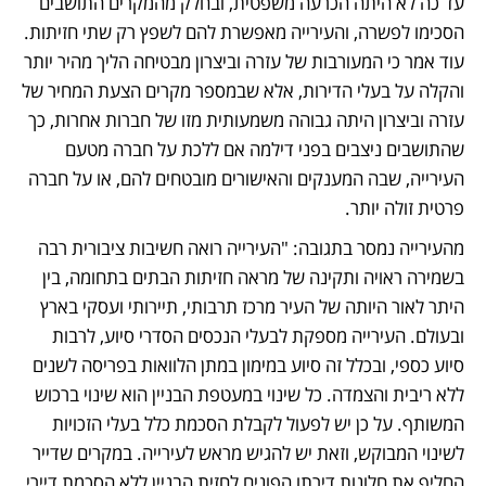
עד כה לא היתה הכרעה משפטית, ובחלק מהמקרים התושבים 
הסכימו לפשרה, והעירייה מאפשרת להם לשפץ רק שתי חזיתות. 
עוד אמר כי המעורבות של עזרה וביצרון מבטיחה הליך מהיר יותר 
והקלה על בעלי הדירות, אלא שבמספר מקרים הצעת המחיר של 
עזרה וביצרון היתה גבוהה משמעותית מזו של חברות אחרות, כך 
שהתושבים ניצבים בפני דילמה אם ללכת על חברה מטעם 
העירייה, שבה המענקים והאישורים מובטחים להם, או על חברה 
פרטית זולה יותר. 
מהעירייה נמסר בתגובה: "העירייה רואה חשיבות ציבורית רבה 
בשמירה ראויה ותקינה של מראה חזיתות הבתים בתחומה, בין 
היתר לאור היותה של העיר מרכז תרבותי, תיירותי ועסקי בארץ 
ובעולם. העירייה מספקת לבעלי הנכסים הסדרי סיוע, לרבות 
סיוע כספי, ובכלל זה סיוע במימון במתן הלוואות בפריסה לשנים 
ללא ריבית והצמדה. כל שינוי במעטפת הבניין הוא שינוי ברכוש 
המשותף. על כן יש לפעול לקבלת הסכמת כלל בעלי הזכויות 
לשינוי המבוקש, וזאת יש להגיש מראש לעירייה. במקרים שדייר 
החליף את חלונות דירתו הפונים לחזית הבניין ללא הסכמת דיירי 