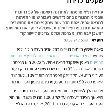
שקלים לדירה"
עיריית ת"א פרסמה לאחרונה רשימה של 59 רחובות
שבנייני המגורים בהם נדרשים לעבור שיפוץ חזיתות
למראה אחיד. אחת הדרישות שמקפיצות את התושבים
היא אחידות בפרופילי חלונות, שיכולה לייקר את העלויות:
"השכן ייבא חלון מצרפת וכולנו צריכים ליישר קו"
דותן לוי
|
15:43, 03.03.24
סאגת שיפוץ חזיתות בניינים בתל אביב מעלה הילוך. לפני 
נפתח בכרטיסייה חדשה
שנתיים 
החלה העירייה לדרוש מבעלי דירות לשפץ את חזיתות 
הבניינים
 באופן שיתקבל מראה אחיד. ב־2022 היא פרסמה 
רשימה ראשונה של 33 רחובות שנדרשים לעמוד בחוק העזר 
העירוני הזה, אשתקד זינק מספר הרחובות ל־109, ולאחרונה 
היא פרסמה 59 רחובות נוספים, מרביתם בצפון העיר ומרכזה.    
את המהלך לשיפוץ חזיתות מקדמת העירייה כבר כמה שנים, 
והיא אף הציבה לעצמה יעד של 1,000 מבנים בשנה. את חוק 
העזר העירוני היא קבעה כבר ב־2011, אך עד כה היא לא 