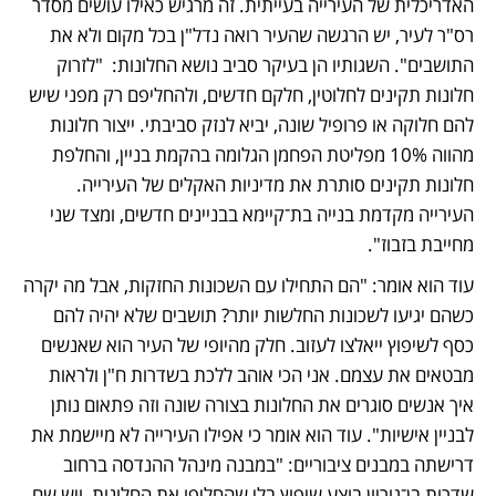
האדריכלית של העירייה בעייתית. זה מרגיש כאילו עושים מסדר 
רס"ר לעיר, יש הרגשה שהעיר רואה נדל"ן בכל מקום ולא את 
התושבים". השגותיו הן בעיקר סביב נושא החלונות:  "לזרוק 
חלונות תקינים לחלוטין, חלקם חדשים, ולהחליפם רק מפני שיש 
להם חלוקה או פרופיל שונה, יביא לנזק סביבתי. ייצור חלונות 
מהווה 10% מפליטת הפחמן הגלומה בהקמת בניין, והחלפת 
חלונות תקינים סותרת את מדיניות האקלים של העירייה. 
העירייה מקדמת בנייה בת־קיימא בבניינים חדשים, ומצד שני 
מחייבת בזבוז".    
עוד הוא אומר: "הם התחילו עם השכונות החזקות, אבל מה יקרה 
כשהם יגיעו לשכונות החלשות יותר? תושבים שלא יהיה להם 
כסף לשיפוץ ייאלצו לעזוב. חלק מהיופי של העיר הוא שאנשים 
מבטאים את עצמם. אני הכי אוהב ללכת בשדרות ח"ן ולראות 
איך אנשים סוגרים את החלונות בצורה שונה וזה פתאום נותן 
לבניין אישיות". עוד הוא אומר כי אפילו העירייה לא מיישמת את 
דרישתה במבנים ציבוריים: "במבנה מינהל ההנדסה ברחוב 
שדרות בן־גוריון בוצע שיפוץ בלי שהחליפו את החלונות, ויש שם 