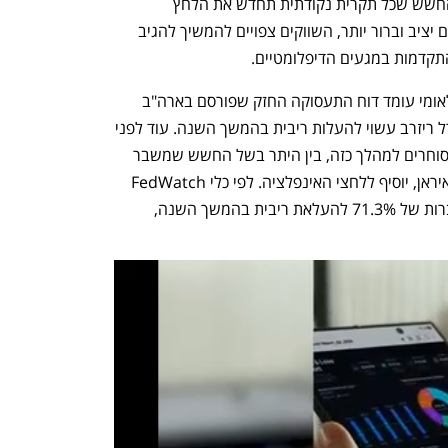
וושינגטון סביב חילופי האש האחרונים, והחשש שכל תקרית נקודתית תחדש את הלחץ 
הביטחוני והפיננסי באזור. כל עוד אין הסכם יציב וברור יותר, השווקים צפויים להמשיך להגיב 
התקדמות במגעים הדיפלומטיים.
עוד ברקע למסחר במטבעות בשוק הבינלאומי עומד דוח התעסוקה החזק שפורסם בארה"ב 
ביום שישי, שמחזק את ההערכות כי הפדרל ריזרב עשוי להעלות ריבית בהמשך השנה. עוד לפני 
פרסום הנתונים נרשמה עלייה בציפיות הסוחרים למהלך כזה, בין היתר בשל החשש שמשבר 
האנרגיה העולמי, על רקע המלחמה עם איראן, יוסיף ללחצי האינפלציה. לפי כלי FedWatch 
של CME, השווקים מתמחרים כעת הסתברות של 71.3% להעלאת ריבית בהמשך השנה, 