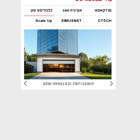
פודקאסט
אנרגיה 360
כלכליסט טק
Scale Up
XIMUSNXT
CTECH
נפתח בכרטיסייה חדשה
נפתח בכרטיסייה חדשה
נפתח בכרטיסייה חדשה
נפתח בכרטיסייה חדשה
יניהם
התכוננו לשלב הבא בצמיחה שלכם!