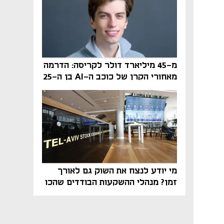
מ-45 מיליארד דולר לקריסה: הדרמה
מאחורי הקרן של כוכב ה-AI בן ה-25
מי יודע לנצח את השוק גם לאורך
זמן? מנהלי ההשקעות הבודדים שהכו
את ת״א־125