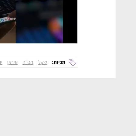
תגיות:
שקל
מט"ח
איראן
יו