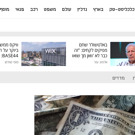
כלכליסט-טק
בארץ
נדל"ן
עולם
משפט
רכב
פנאי
מוסף
באלטשולר שחם
וויקס ממש
מפיקים לקחים: "זה
ביוקר על ר
כבר לא 'וואן מן' שואו
44
של גילעד"
אלמוג עזר
סופי שולמן
מיליון דולר
מדדים