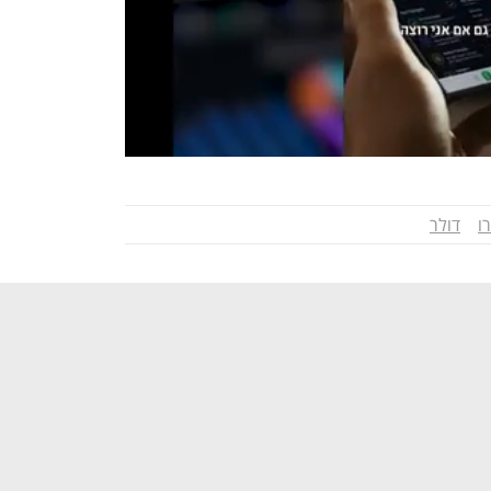
רו
דולר