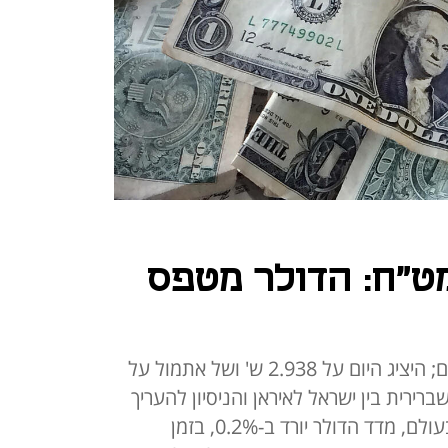
ט"ח: הדולר מטפס
מוקדם יותר ירד עד ל-2.924 שקלים; היציג היום על 2.938 ש' ושל אתמול על
שברירית בין ישראל לאיראן והניסיון להעריך
אם ההסלמה האזורית הסתיימה; בעולם, מדד הדולר יורד ב-0.2%, בזמן