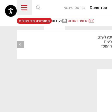
Duns 100
פורטל פיננסי
נפתח בכרטיסייה חדשה
הדואר האדום
ועידות
המהדורה הדיגיטלית
יכה לשלם
כישת
BASE: ההפסד
הרבעוני זינק ל-76