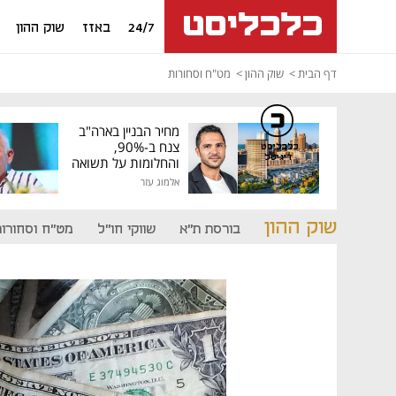
24/7
באזז
שוק ההון
דף הבית
שוק ההון
מט"ח וסחורות
מחיר הבניין בארה"ב
צנח ב-90%,
כלכליסט
דיגיטל
והחלומות על תשואה
גבוהה התנפצו
אלמוג עזר
שוק ההון
בורסת ת"א
שווקי חו"ל
מט"ח וסחורות