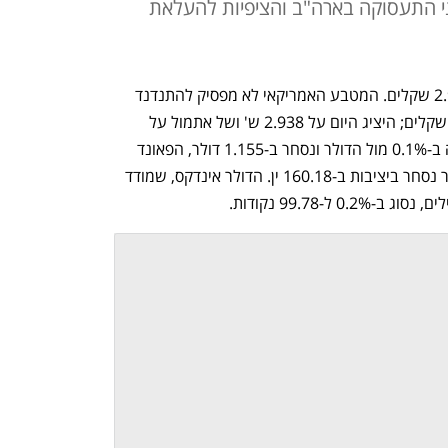
י התעסוקה בארה"ב והציפיות להעלאת
מסחר תנודתי במט"ח: הדולר מטפס ל-2.97 שקלים. המטבע האמריקאי לא מפסיק להתנדנד 
מול השקל - מוקדם יותר ירד עד ל-2.924 שקלים; היציג היום על 2.938 ש' ושל אתמול על 
2.943 ש'. בשווקים העולמיים: היורו עולה ב-0.1% מול הדולר ונסחר ב-1.155 דולר, הפאונד 
מתחזק ב-0.3% ל-1.338 דולר, ביפן הדולר נסחר ביציבות ב-160.18 ין. הדולר אינדקס, שמודד 
ל-99.78 נקודות.