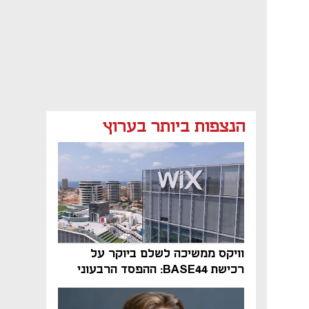
הנצפות ביותר בערוץ
וויקס ממשיכה לשלם ביוקר על
רכישת BASE44: ההפסד הרבעוני
זינק ל-76 מיליון דולר