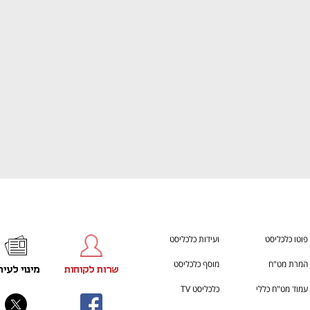
ענף במתח גבוה
מדברים כלכלה, עסקים ומה שב
פוטו כלכליסט
ועידות כלכליסט
המרת מט"ח
מוסף כלכליסט
שרות לקוחות
מינוי לעית
עמוד מט"ח כללי
כלכליסט TV