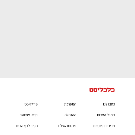
CTech – the
הבית של ההייטק הישראלי
כתבו לנו
המערכת
פודקאסט
המייל האדום
ההנהלה
תנאי שימוש
מדיניות פרטיות
פרסמו אצלנו
הפוך לדף הבית