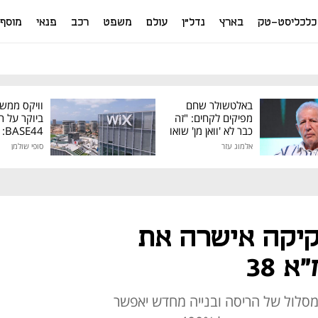
כלכליסט-טק
בארץ
נדל"ן
עולם
משפט
רכב
פנאי
מוסף
באלטשולר שחם
וויקס ממש
מפיקים לקחים: "זה
ביוקר על ר
כבר לא 'וואן מן' שואו
44
של גילעד"
אלמוג עזר
סופי שולמן
מיליון דולר
יקה אישרה את
 38
סלול של הריסה ובנייה מחדש יאפשר