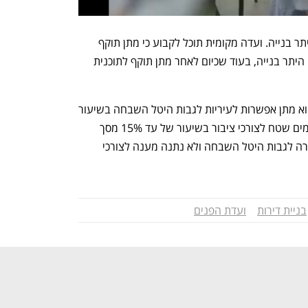
בנוסף, לראשונה יבוטל הצורך בבקשת היתר בנייה. ועדה מקומית תוכל לקבוע כי מתן תוקף 
לתוכנית התואמת לחוק של שקד יהווה גם היתר בנייה, בעוד שכיום לאחר מתן תוקף לתוכנית 
עוד חידוש שמביא עימו החוק של שקד, הוא מתן אפשרות לעיריות לגבות היטל השבחה בשיעור 
של 12.5%-25% או לחילופין לדרוש מהיזמים שטח לצורכי ציבור בשיעור של עד 15% מסך 
השטח הבנוי.  תמ"א 38 הקיימת לא אפשרה לגבות היטל השבחה ולא נתנה מענה לצורכי 
בניית דירות
ועדת הפנים