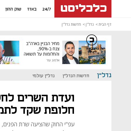
24/7
באזז
שוק ההון
דף הבית
נדל''ן
חדשות נדל''ן
מחיר הבניין בארה"ב
צנח ב-90%,
כלכליסט
דיגיטל
והחלומות על תשואה
גבוהה התנפצו
אלמוג עזר
נדל"ן
חדשות הנדל"ן
נדל"ן עולמי
ועדת השרים לחק
חלופת שקד לתמ"א
עפ"י החוק שהציעה שרת הפנים, מ