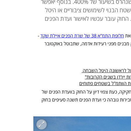
הגדלת השטח הבנוי ביחס לבניין שנהרס בשיעור של 400%. בנוסף יאפשר
ת לבחור בין קבלת 15% מהשטח הבנוי לשימושים ציבוריים או היטל
את 
חלופת התמ"א 38 של שרת הפנים איילת שקד
 - 
החוק שעתיד להחליף את התוכנית לחיזוק מבנים מפני רעידות אדמה, שתבוטל באוקטובר 
ת יירדו בשנים הקרובות"
ת הוותמ"ל בשטחים פתוחים
אישור ועדת השרים הוא הצעד הראשון בחקיקה, כעת צפוי דיון על החוק בוועדת הפנים של 
הכנסת ולאחריו הצבעה ב-3 קריאות. יש סבירות גובהה כי ועדת הפנים תשנה סעיפים בחוק 