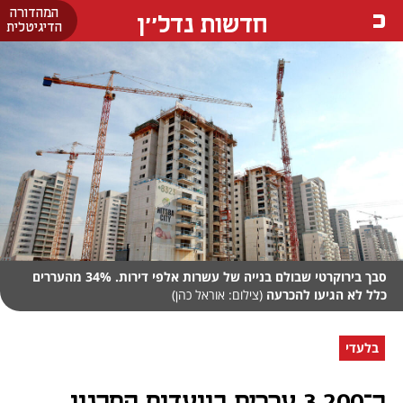
המהדורה
חדשות נדל''ן
הדיגיטלית
סבך בירוקרטי שבולם בנייה של עשרות אלפי דירות. 34% מהעררים
כלל לא הגיעו להכרעה
(צילום: אוראל כהן)
בלעדי
כ־3,200 עררים בוועדות התכנון