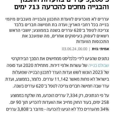
והבנייה מחכים להכרעה 713 ימים
עררים לא מוכרעים לוועדת התכנון והבנייה מעכבים מיזמי
בנייה בכל רחבי הארץ; ועדה בת חמישה חברים בלבד
צריכה לטפל ב־620 עררים בשנה בממוצע; יושבי הראש
רשאים לעסוק בעיסוקים אחרים, מה שמעכב את
התכנסות הוועדות
אמיתי גזית
|
06:00, 03.06.24
נתונים שהגיעו לידי כלכליסט ממחישים את הסבך הבירוקרטי 
נפתח בכרטיסייה חדשה
שבולם בנייה 
של עשרות אלפי דירות. מתחילת 2020 ועד סופה 
של 2023 הוגשו לשש ועדות הערר לתכנון הבנייה שפועלות 
בישראל לא פחות מאשר 11,142 עררים. כלומר, בממוצע, ועדת 
ערר שבה חמישה חברים צריכה לטפל ב־620 עררים בשנה. 
על פי הנתונים, רק 7,334 עררים הוכרעו, מה שלקח בממוצע 
258 ימים, בעוד החוק מחייב את הוועדות להכריע תוך 90 יום. 
34% מהעררים כלל לא הגיעו להכרעה - מדובר ב־3,808 עררים 