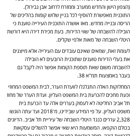
(הצפון הישן והחדש ממערב וממזרח לרחוב אבן גבירול). 
התוכנית מאפשרת להוסיף לכל בניין שלוש קומות בהליכים של 
הריסה ובנייה מחדש. מאז אושרה התוכנית העירייה טוענת כי 
הובילה להשבחה של שווי הדירות. בעת מכירת דירה היא דורשת 
היטלי השבחה של מאות אלפי שקלים. 
לעומת זאת, שמאים שאינם עובדים עם העירייה אלא מייצגים 
את בעלי הדירות טוענים שתוכנית הרובעים לא הובילה 
להשבחה משום שאת תוספת הקומות אפשר היה לקבל גם 
בעבר באמצעות תמ"א 38. 
המחלוקות האלה התגלגלו לוועדת הערר, לבית המשפט המחוזי 
וכעת מחכים להכרעת בית המשפט העליון. ועדת הערר של מחוז 
תל אביב החליטה לא לעסוק בעררים אלה עד הכרעת בית 
משפט העליון. על פי המידע שבידינו, מ־2018 ועד עתה הוגשו 
2,328 עררים כנגד היטלי השבחה של עיריית תל אביב. הדיונים 
בכולם הוקפאו. המשמעות היא שאי אפשר להשלים עסקאות 
לרכישת דירה. חוסר הוודאות בסוגייה זו מכביד גם על פרוייקטים 