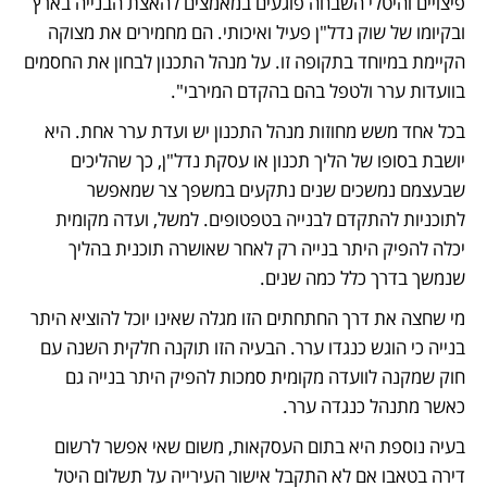
פיצויים והיטלי השבחה פוגעים במאמצים להאצת הבנייה בארץ 
ובקיומו של שוק נדל"ן פעיל ואיכותי. הם מחמירים את מצוקה 
הקיימת במיוחד בתקופה זו. על מנהל התכנון לבחון את החסמים 
בוועדות ערר ולטפל בהם בהקדם המירבי".
בכל אחד משש מחוזות מנהל התכנון יש ועדת ערר אחת. היא 
יושבת בסופו של הליך תכנון או עסקת נדל"ן, כך שהליכים 
שבעצמם נמשכים שנים נתקעים במשפך צר שמאפשר 
לתוכניות להתקדם לבנייה בטפטופים. למשל, ועדה מקומית 
יכלה להפיק היתר בנייה רק לאחר שאושרה תוכנית בהליך 
שנמשך בדרך כלל כמה שנים. 
מי שחצה את דרך החתחתים הזו מגלה שאינו יוכל להוציא היתר 
בנייה כי הוגש כנגדו ערר. הבעיה הזו תוקנה חלקית השנה עם 
חוק שמקנה לוועדה מקומית סמכות להפיק היתר בנייה גם 
כאשר מתנהל כנגדה ערר.
בעיה נוספת היא בתום העסקאות, משום שאי אפשר לרשום 
דירה בטאבו אם לא התקבל אישור העירייה על תשלום היטל 