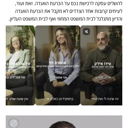
להשלים עסקה לרכישת נכס עד הכרעת הוועדה. זאת ועוד, 
לעיתים קרובות אחד הצדדים לא מקבל את הכרעת הוועדה 
והדיון מתגלגל לבית המשפט המחוזי ואף לבית המשפט העליון.
זה שינה לי את החיים: איך עידו איז'ק הופך את הסמארטפון לכלי צילום מקצועי_v
בתפקידים כאלה אי אפשר לחכות: אושרת לוי מניעה השקעות ענק מהטלפון_v
אין שעה שלא התעסקתי במשבר - טל אלכסנדרוביץ’ שגב מנהלת משברים