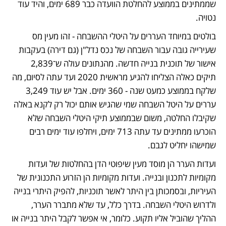
שממתינים בממוצע להחלטת הוועדה כבר 689 ימים, והיד עוד 
נטויה.
בולטים במיוחד העררים על היטלי ההשבחה - זהו מעין מס 
שעירייה גובה עבור השבחה של נכס נדל"ן (גם דירה) בעקבות 
אישור של תוכנית בנייה חדשה. מהנתונים עולה ש־2,839 
תיקים כאלה הצליחו להגיע מראשית 2020 ועד עתה לסיום, מה 
שלקח בממוצע כמעט שנה - 360 ימים. אבל יש עוד 3,249 
עררים על היטל השבחה שמי שהגיש אותם יכול רק לקנא באלה 
שקיבלו החלטה, משום שבממוצע תיקי היטלי השבחה שלא 
הוכרעו ממתינים עד עתה 713 ימים, ויחלפו עוד ימים רבים 
שמישהו יחליט לגבם.
ועדות הערר הן מוסד מעין שיפוטי הדן בהחלטות של ועדות 
מקומיות לתכנון ובנייה. ועדות מקומיות הן הזרוע התכנונית של 
העיריות, ובסמכותן בין היתר לאשר תוכניות, להפיק היתרי בנייה 
ולדרוש היטלי השבחה. בדרך כלל, עד שלא מתברר הערר, 
ההליך שהוביל אליו תקוע. כלומר, אי אפשר לקבל היתר בנייה או 