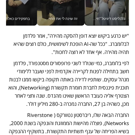
כלכליסט דיגיטל "חינוך הוא המשימה של החיים שלי"_v
זה שינה לי את החיים: איך עידו איז'ק הופך את הסמארטפון לכלי צילום מקצועי_v
בתפקידים כאלה אי אפשר לח
"יש כרגע ביקוש יוצא דופן להסקה מהירה", אמר פלדמן 
לבלומברג. "ככל שה-AI הופכת לשימושית, כולם רוצים שהיא 
תהיה מהירה. אף אחד לא רוצה לחכות".
לפי בלומברג, כמי שנולד לשני פרופסורים מסטנפורד, פלדמן 
חשב בתחילה לפנות לקריירה אקדמית לפני שעבר ללימודי 
מנהל עסקים. שותפיו לדירה באותה תקופה ביקשו ממנו לבנות 
תוכנית פיננסית לחברת חומרת תקשורת (Networking), והוא 
הצטרף אליה כעובד הראשון שאינו מהנדס. שנה וחצי לאחר 
מכן, כשהיה בן 27, החברה נמכרה ב-280 מיליון דולר.
החברה הבאה שלו, ריברסטון נטוורקס (Riverstone 
Networks), פוצלה מהישות הממוזגת והונפקה בשנת 2000, 
בשיא הפריחה של ענף תשתיות התקשורת. בתשקיף ההנפקה 