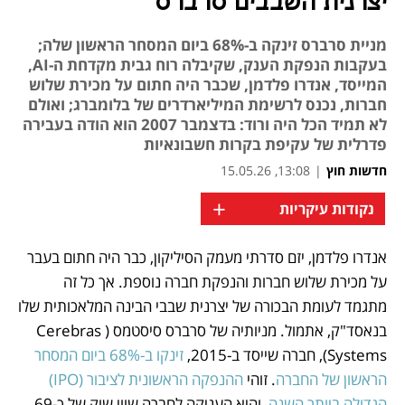
יצרנית השבבים סרברס
מניית סרברס זינקה ב-68% ביום המסחר הראשון שלה;
בעקבות הנפקת הענק, שקיבלה רוח גבית מקדחת ה-AI,
המייסד, אנדרו פלדמן, שכבר היה חתום על מכירת שלוש
חברות, נכנס לרשימת המיליארדרים של בלומברג; ואולם
לא תמיד הכל היה ורוד: בדצמבר 2007 הוא הודה בעבירה
פדרלית של עקיפת בקרות חשבונאיות
חדשות חוץ
|
13:08, 15.05.26
+
נקודות עיקריות
אנדרו פלדמן, יזם סדרתי מעמק הסיליקון, כבר היה חתום בעבר 
נפתח בכרטיסייה חדשה
נפתח בכרטיסייה חדשה
נפתח בכרטיסייה חדשה
על מכירת שלוש חברות והנפקת חברה נוספת. אך כל זה 
מתגמד לעומת הבכורה של יצרנית שבבי הבינה המלאכותית שלו 
בנאסד"ק, אתמול. מניותיה של סרברס סיסטמס (Cerebras 
Systems), חברה שייסד ב-2015, 
זינקו ב-68% ביום המסחר 
הראשון של החברה
. זוהי 
ההנפקה הראשונית לציבור (IPO) 
הגדולה ביותר השנה
, והיא העניקה לחברה שווי שוק של כ-69 