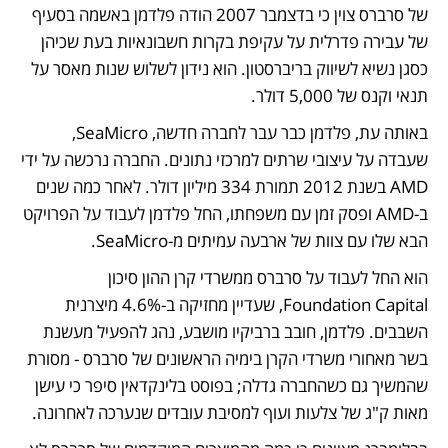
של סרברס צוין כי בדצמבר 2007 הודה פלדמן באשמה בסעיף 
של עבירה פדרלית על עקיפת בקרות חשבונאיות בעת שכיהן 
כסגן נשיא לשיווק בריברסטון. הוא נידון לשלוש שנות מאסר על 
תנאי וקנס של 5,000 דולר.
באותה עת, פלדמן כבר עבר לחברה חדשה, SeaMicro, 
שעבדה על עיצובי שרתים למרכזי נתונים. החברה נרכשה על ידי 
AMD בשנת 2012 תמורת 334 מיליון דולר. לאחר כמה שנים 
ב-AMD ופסק זמן עם משפחתו, החל פלדמן לעבוד על הפרויקט 
הבא שלו עם צוות של ארבעה עמיתים מ-SeaMicro.
הוא החל לעבוד על סרברס ממשרדי קרן ההון סיכון 
Foundation Capital, שעדיין מחזיקה ב-4.6% מיצרנית 
השבבים. פלדמן, חובב ברביקיו מושבע, נהג להפעיל מעשנת 
בשר מאחורי משרדי הקרן בימיה הראשונים של סרברס - מסורת 
שהמשיך גם כשהחברה גדלה; בפוסט בלינקדאין סיפר כי עישן 
מאות ק"ג של צלעות ועוף למסיבת עובדים שנערכה לאחרונה.