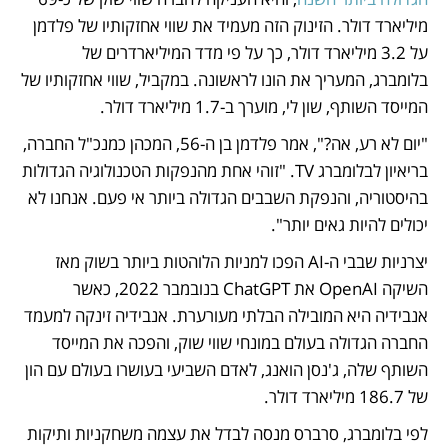
מיליארד דולר. הזינוק הזה מעמיד את שווי אחזקותיו של פלדמן 
על 3.2 מיליארד דולר, כך על פי מדד המיליארדרים של 
בלומברג, המעריך את הונו לראשונה. במקביל, שווי אחזקותיו של 
המייסד השותף, שון לי, מוערך ב-1.7 מיליארד דולר. 
"יום לא רע, אה?", אמר פלדמן בן ה-56, המכהן כמנכ"ל החברה, 
בריאיון לבלומברג TV. "זוהי אחת מהנפקות הטכנולוגיה הגדולות 
בהיסטוריה, והנפקת השבבים הגדולה ביותר אי פעם. אנחנו לא 
יכולים להיות גאים יותר".
יצרניות שבבי ה-AI הפכו למניות הלוהטות ביותר בשוק מאז 
השיקה OpenAI את ChatGPT בנובמבר 2022, כאשר 
אנבידיה היא המובילה הבלתי מעורערת. אנבידיה זינקה למעמד 
החברה הגדולה בעולם במונחי שווי שוק, והפכה את המייסד 
השותף שלה, ג'נסן הואנג, לאדם השביעי בעושרו בעולם עם הון 
של 186.7 מיליארד דולר.
לפי בלומברג, סרברס מנסה לבדל את עצמה משחקניות ותיקות 