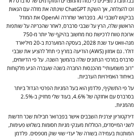
בבלומברג מציינים כי כמה מהמוצרים המוקדמים של סרברס לא 
זכו להצלחה, אך השקת ChatGPT שינתה את מזלה עם הגאות 
בביקוש לשבבי AI. בפברואר שחררה OpenAI את המודל 
הראשון שלה, הרץ על שבבי סרברס, לאחר שהכריזה על שותפות 
ארוכת טווח לרכישת כוח מחשוב בהיקף של יותר מ-750 
מגה-וואט עד שנת 2028, בעסקה המוערכת ב-20 מיליארד 
דולר. גם אמזון (AWS) הודיעה במרץ כי תחל להציע את שבבי 
סרברס במרכזי הנתונים שלה בהמשך השנה. על פי הדיווחים, 
"רוב משמעותי" מהכנסות החברה בשנה שעברה הגיע מלקוחות 
באיחוד האמירויות הערביות.
על פי התשקיף, פלדמן הוא בעל המניות הפרטי הגדול ביותר 
בסרברס עם אחזקה של 4.6%, בעוד שלי מחזיק ב-2.5% 
מהמניות.
דירקטוריון יצרנית השבבים אישר בפברואר חבילות שכר חדשות 
לשני המייסדים, הכוללות מענקי מניות חסומות בשלוש פעימות, 
המותנות בעמידה בשורה של יעדי שווי שוק מטפסים. פלדמן 