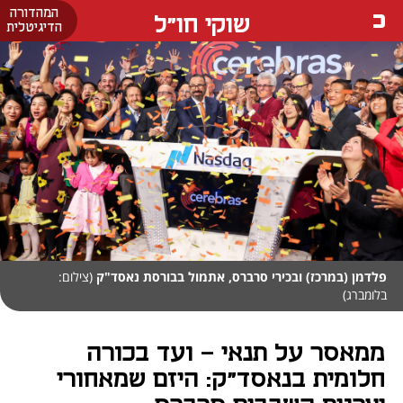
המהדורה
שוקי חו"ל
הדיגיטלית
פלדמן (במרכז) ובכירי סרברס, אתמול בבורסת נאסד"ק
(צילום:
בלומברג)
ממאסר על תנאי - ועד בכורה
חלומית בנאסד"ק: היזם שמאחורי