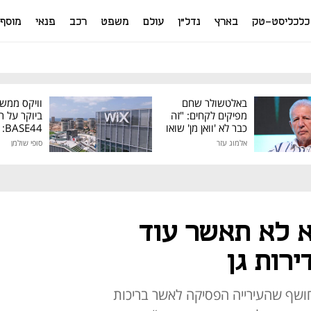
כלכליסט-טק
בארץ
נדל"ן
עולם
משפט
רכב
פנאי
מוסף
באלטשולר שחם
וויקס ממש
מפיקים לקחים: "זה
ביוקר על ר
כבר לא 'וואן מן' שואו
44
של גילעד"
אלמוג עזר
סופי שולמן
מיליון דולר
א לא תאשר עוד
רות גן
ושף שהעירייה הפסיקה לאשר בריכות