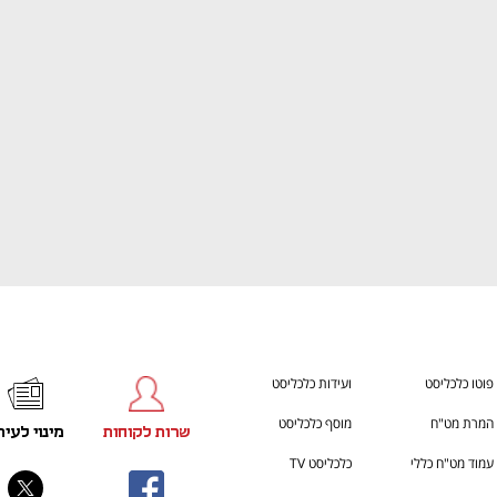
ענף במתח גבוה
מדברים כלכלה, עסקים ומה שב
פוטו כלכליסט
ועידות כלכליסט
המרת מט"ח
מוסף כלכליסט
שרות לקוחות
מינוי לעית
עמוד מט"ח כללי
כלכליסט TV