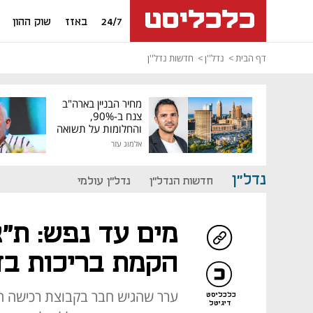
24/7
באזז
שוק ההון
דף הבית
נדל''ן
חדשות נדל''ן
מחיר הבניין בארה"ב
צנח ב-90%,
והחלומות על תשואה
גבוהה התנפצו
אלמוג עזר
נדל"ן
חדשות הנדל"ן
נדל"ן עולמי
מים עד נפש: ת"
הקמת בריכות בדי
ערר שהגיש חבר בקבוצת רכישה ח
כלכליסט
דיגיטל