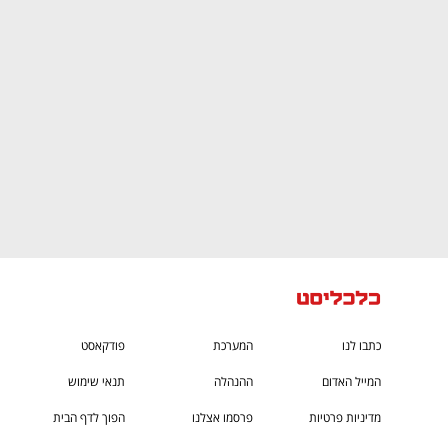
CTech – the
הבית של ההייטק הישראלי
כתבו לנו
המערכת
פודקאסט
המייל האדום
ההנהלה
תנאי שימוש
מדיניות פרטיות
פרסמו אצלנו
הפוך לדף הבית