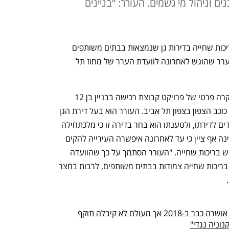
 וניהול מי גשמים. העורר: “בניינים
עיריית תל אביב הפסיקה לאשר הקמת בריכות שחייה בדירות גן שנמצאות בבתים משותפים 
ברובעים שמחוץ למרכז העיר, כך עולה מערר שהוגש לאחרונה לוועדת הערר של מחוז תל 
בערר, שהגיש עו”ד מיכה גדרון, מתואר מקרה פרטי של פרויקט קבוצת רכישה בבניין בן 12 
קומות ו־38 דירות ברחוב יערי 24 בשכונת כוכב הצפון בצפון תל אביב. העורר הוא בעל דירת הגן 
מחזיק בגינה בשטח של 529 מ"ר המוצמדים לדירתו, ולטענתו הוא בחר בדירה זו כי מלכתחילה 
תכנן להקים בחצר בריכת שחייה. בעל הגינה אף ציין כי עד לאחרונה איפשרה העירייה להקים 
בריכות שחייה כאלה, ובבניינים הסמוכים יש בריכות שחייה. "העורר הסתמך על כך שהוועדה 
המקומית אישרה עשרות היתרים להקמת בריכות שחייה צמודות בבתים משותפים, לרבות בחצר 
 
מעולם לא קיבלה תוקף