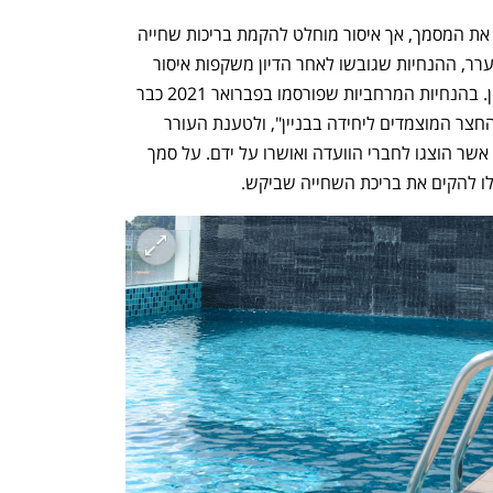
לפי הערר, חברי ועדת המשנה אכן אישרו את המסמך, אך איסור מוחלט להקמת בריכות שחייה 
אינו משתמע מהדיון. למרות זאת, נכתב בערר, ההנחיות שגובשו לאחר הדיון משקפות איסור 
מוחלט על הקמת הבריכות בשכונות הצפון. בהנחיות המרחביות שפורסמו בפברואר 2021 כבר 
נכתב: "לא תומלץ לאישור בריכה בשטחי החצר המוצמדים ליחידה בבניין", ולטענת העורר 
הושמטו מהן המילים "בתחום המרווחים", אשר הוצגו לחברי הוועדה ואושרו על ידם. על סמך 
לו להקים את בריכת השחייה שביקש. 