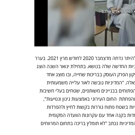
עוד נטען בערר כי הדיון המקורי בבקשה להיתר נדחה מדצמבר 2020 לחודש מרץ 2021. בערר 
העריכו שהעירייה המתינה לפרסום המדיניות החדשה שלה בנושא. בתחילת ינואר השנה הוצג 
בפני חברי ועדת המשנה לתכנון ובנייה תיקון הפרק העוסק בבריכות שחייה, ובו מוצג אחד 
מנימוקי העירייה מדוע אין לאשר בריכות כאלה. "המדיניות גובשה לאור עלייה משמעותית 
בפניות להקמת בריכות פרטיות בשטחים הפתוחים בבניינים משותפים, שטחים בעלי חשיבות 
לחוסן העירוני בהיבטים של ניהול מי נגר והפחתת  החום העירוני באמצעות גינון ונטיעות”, 
נכתב במסמך. “בנוסף בריכות שחייה פרטיות בשטח פתוח גוררות בקשות לחיץ ולהפרדות 
מטעמי תקינה או רצון לפרטיות שאינן עומדות בקנה אחד עם עקרונות הוועדה המקומית 
לפיתוח המרווחים". בהמשך קווי הנחיות המדיניות נכתב "לא תומלץ בריכה בתחום המרווחים 