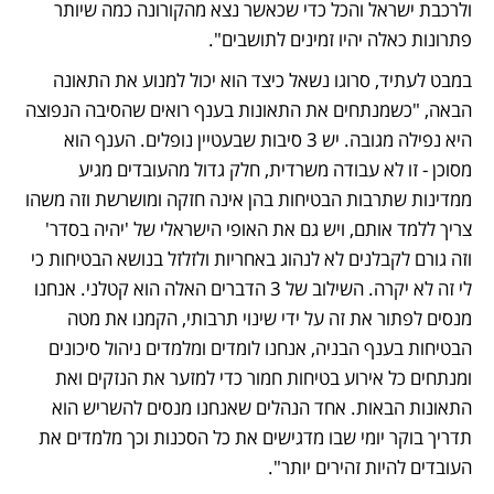
ולרכבת ישראל והכל כדי שכאשר נצא מהקורונה כמה שיותר 
פתרונות כאלה יהיו זמינים לתושבים". 
במבט לעתיד, סרוגו נשאל כיצד הוא יכול למנוע את התאונה 
הבאה, "כשמנתחים את התאונות בענף רואים שהסיבה הנפוצה 
היא נפילה מגובה. יש 3 סיבות שבעטיין נופלים. הענף הוא 
מסוכן - זו לא עבודה משרדית, חלק גדול מהעובדים מגיע 
ממדינות שתרבות הבטיחות בהן אינה חזקה ומושרשת וזה משהו 
צריך ללמד אותם, ויש גם את האופי הישראלי של 'יהיה בסדר' 
וזה גורם לקבלנים לא לנהוג באחריות ולזלזל בנושא הבטיחות כי 
לי זה לא יקרה. השילוב של 3 הדברים האלה הוא קטלני. אנחנו 
מנסים לפתור את זה על ידי שינוי תרבותי, הקמנו את מטה 
הבטיחות בענף הבניה, אנחנו לומדים ומלמדים ניהול סיכונים 
ומנתחים כל אירוע בטיחות חמור כדי למזער את הנזקים ואת 
התאונות הבאות. אחד הנהלים שאנחנו מנסים להשריש הוא 
תדריך בוקר יומי שבו מדגישים את כל הסכנות וכך מלמדים את 
העובדים להיות זהירים יותר".