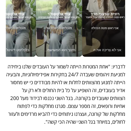
אני לא צריכה את המשרד: רונית שרעבי-חדד מנהלת ארגון של 30000 עובדים מכל מקום_v
חינוך הוא המשישמה של החיים שלי - V
כלכליסט דיגיטל
לדבריו: "אחת המטרות הייתה לשמור על העובדים שלנו ביחידה 
למניעת זיהומים שעבדה 24/7 בחקירות אפידימיולוגיות, והבעיה 
הייתה למנוע מהצוותים לחלות או להיות מבודדים כי יש מחסור 
אדיר בעובדים, זה השפיע על כל בית החולים ולא רק על 
הצוותים שעובדים בקורונה. בגל השני נכנסו לבידוד מעל 200 
אחיות ורופאים, זה מספר עצום. סגרנו מחלקות כדי לפתוח 
מחלקות של קורונה, ועצרנו ניתוחים כדי להביא מרדימים ולעזור 
לחולים, במיוחד בגל השני שהיה הכי קשה". 