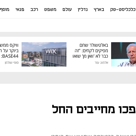
כלכליסט-טק
בארץ
נדל"ן
עולם
משפט
רכב
פנאי
מוסף
באלטשולר שחם
וויקס ממש
מפיקים לקחים: "זה
ביוקר על ר
כבר לא 'וואן מן' שואו
44
של גילעד"
אלמוג עזר
סופי שולמן
מיליון דולר
פכו מחייבים החל