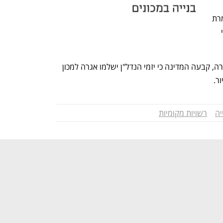
התכנון ובטרם החלו עבודות הביצוע", אומרת 
רות שורץ חנוך, סמנכ"לית רגולציה ברישוי 
במסגרת הסדרת הפעילות מול מכוני הבקרה, קבעה המדינה כי יזמי הנדל"ן ישלמו אגרה למכון 
יה
רשויות מקומיות