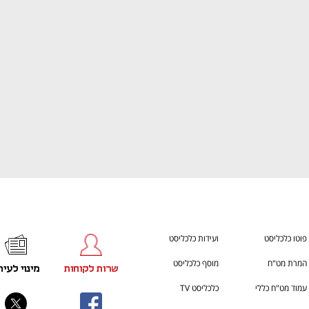
ענף במתח גבוה
מדברים כלכלה, עסקים ומה שב
פוטו כלכליסט
ועידות כלכליסט
המרת מט"ח
מוסף כלכליסט
שרות לקוחות
מינוי לעית
עמוד מט"ח כללי
כלכליסט TV