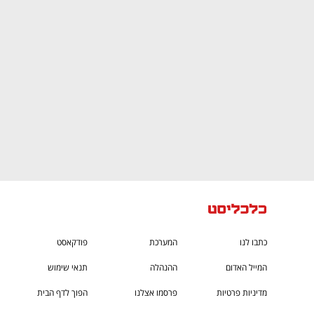
CTech – the
הבית של ההייטק הישראלי
כתבו לנו
המערכת
פודקאסט
המייל האדום
ההנהלה
תנאי שימוש
מדיניות פרטיות
פרסמו אצלנו
הפוך לדף הבית