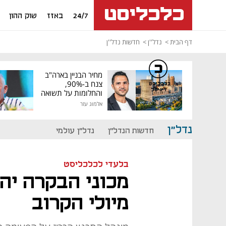
24/7
באזז
שוק ההון
דף הבית
נדל''ן
חדשות נדל''ן
מחיר הבניין בארה"ב
צנח ב-90%,
כלכליסט
דיגיטל
והחלומות על תשואה
גבוהה התנפצו
אלמוג עזר
נדל"ן
חדשות הנדל"ן
נדל"ן עולמי
בלעדי לכלכליסט
מכוני הבקרה יה
מיולי הקרוב