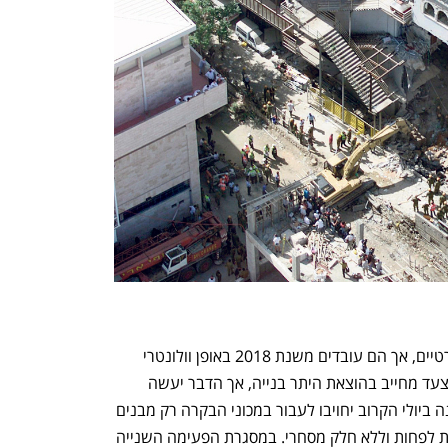
בשנים האחרונות הוקמו 6 מכוני בקרה פרטיים, אך הם עובדים משנת 2018 באופן וולונטרי 
בלבד. כעת יהפוך השימוש במכון בקרה לצעד מחייב בהוצאת היתר בנייה, אך הדבר יעשה 
בשתי פעימות. במסגרת הפעימה הראשונה ביולי הקרוב יחויבו לעבור במכוני הבקרה רק מבנים 
בני 2־9 קומות (עד 29 מטר), בעלי 6 דירות לפחות וללא חלק מסחרי. במסגרת הפעימה השנייה 