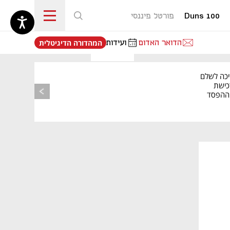
Duns 100
פורטל פיננסי
נפתח בכרטיסייה חדשה
הדואר האדום
ועידות
המהדורה הדיגיטלית
יכה לשלם
כישת
BASE: ההפסד
הרבעוני זינק ל-76
נפתח בכרטיסייה חדשה