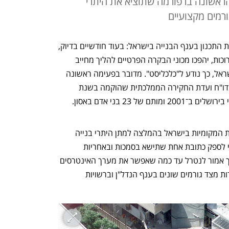
הראשונה ברפורמה שתוציא את היתרי
ורמים מקצועיים
בשורה חשובה למשילות, לבטיחות ולאיכות התכנון בענף הבנייה בישראל: בעוד חודשיים בדיוק, 
ב־6 ביולי 2021, לאחר דחייה של שנים ארוכות, יהפכו מכוני הבקרה הפרטיים להליך מחייב 
ראל, כך נודע ל"כלכליסט". מדובר בפעימה ראשונה 
 בדו"ח ועדת החקירה הממלכתית שהוקמה בשנת 
מכוני הבקרה הפרטיים יחליפו את הרשויות המקומיות בישראל בהמלצה למתן היתרי בנייה 
ועריכת בדיקות לביצוע הבנייה, בעיקר כדי לספק כתובת אחת שתישא בסמכות ובאחריות 
לבטיחות ולאיכות הבנייה בישראל. המהלך אמור לנטרל עד כמה שאפשר את מערך האינטרסים 
בתחום הבנייה, ומשום כך הוא גרר התנגדות מצד גורמים שונים בענף הנדל"ן וברשויות 