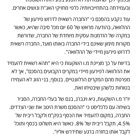
ובעמידתה בהתחייבויותיה כלפי מחזיקי האג"ח ונושים אחרים. 
עוד נקבע בהסכם כי "החברה רשאית לדרוש פירעון של 
ההלוואה, בהודעה מראש של 60 יום מכל סיבה שהיא, כאשר 
במקרה של הזדמנות עסקית מיוחדת של החברה, שדורשת 
מקורות מימון שאינם בידי החברה באותו מועד, החברה רשאית 
לדרוש פירעון מיידי של ההלוואה".  
בדיווח על כך מציינת מ.ו השקעות כי היא "תהא רשאית להעמיד 
את ההלוואה לפירעון מיידי במקרים הקבועים בהסכם", אך לא 
מפרטת מהם המקרים הרלוונטיים. בנוסף, בני הזוג לא העמידו 
בטוחות כלשהן שיבטיחו זאת.
יו"ר מ.ו השקעות, גיא וינברג, בנם של בעלי החברה, הסביר 
בשיחה עם כלכליסט כי "ההסכם משרת היטב את שני הצדדים. 
החברה, במקום להעמיד את הכסף בפק"מ ולקבל ריבית של 
4.5%, תקבל ריבית של 8%. כאשר היא תשלוט בכסף ותוכל 
לקבל אותו בחזרה ברגע שתידרש אליו". 