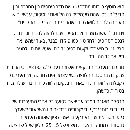
הוא הוסיף כי "זהו מהלך שעושה סדר ביחסים בין החברה ובין 
הבעלים. כפי שהם מעמידים לה הלוואות שוטפות, עכשיו היא 
מעמידה להם הלוואה כזו, כשהריבית דומה בשני המקרים".
וינברג למעשה משווה את הסיכון שבהלוואה לבני הזוג וינברג 
לנכס חסר סיכון לחלוטין, כמו פיקדון בבנק, בעוד שהשוואה 
הרלוונטית היא להשקעות בסיכון דומה, שעשויות היו להניב 
תשואה גבוהה יותר.
גורמים במערכת הבנקאית ששוחחו עם כלכליסט ציינו כי הריבית 
שנקובה בהסכם ההלוואה כשלעצמה אינה חריגה, אך העריכו כי 
לקבלת הלוואה דומה באחד הבנקים הלווה כן היה נדרש להעמיד 
בטוחות כלשהן.
הנפקת האג"ח בפברואר יצאה לפועל רק אחרי התערבות של 
רשות ניירות ערך, שבעקבותיה נדרשה מ.ו השקעות לשערך 
כלפי מטה את שווי הקרקע בראשון לציון שאותה העמידה 
כבטוחה למחזיקי האג"ח. משווי של 251.5 מיליון שקל שהציגה 