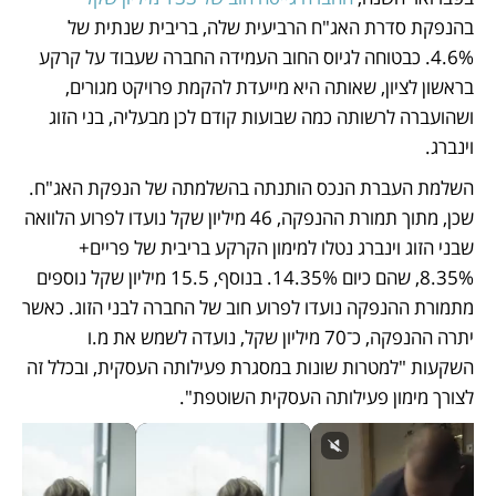
בהנפקת סדרת האג"ח הרביעית שלה, בריבית שנתית של 
4.6%. כבטוחה לגיוס החוב העמידה החברה שעבוד על קרקע 
בראשון לציון, שאותה היא מייעדת להקמת פרויקט מגורים, 
ושהועברה לרשותה כמה שבועות קודם לכן מבעליה, בני הזוג 
וינברג.
השלמת העברת הנכס הותנתה בהשלמתה של הנפקת האג"ח. 
שכן, מתוך תמורת ההנפקה, 46 מיליון שקל נועדו לפרוע הלוואה 
שבני הזוג וינברג נטלו למימון הקרקע בריבית של פריים+ 
8.35%, שהם כיום 14.35%. בנוסף, 15.5 מיליון שקל נוספים 
מתמורת ההנפקה נועדו לפרוע חוב של החברה לבני הזוג. כאשר 
יתרה ההנפקה, כ־70 מיליון שקל, נועדה לשמש את מ.ו 
השקעות "למטרות שונות במסגרת פעילותה העסקית, ובכלל זה 
לצורך מימון פעילותה העסקית השוטפת". 