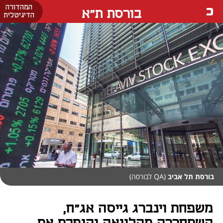
המהדורה
בורסת ת"א
הדיגיטלית
בורסת תל אביב
(QA לבורסה)
משפחת וינברג גייסה אג"ח,