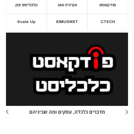
פודקאסט
אנרגיה 360
כלכליסט טק
Scale Up
XIMUSNXT
CTECH
יסייה חדשה
נפתח בכרטיסייה חדשה
מדברים כלכלה, עסקים ומה שביניהם