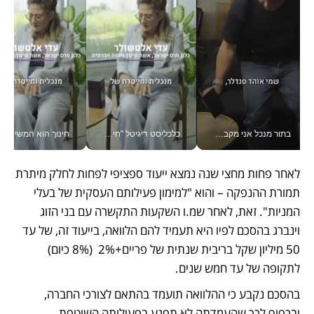
בתור מנכל אני מקבל מאות החלטות ביום, וה- Galaxy Z Fold8 Ultra עוזר לי לחתוך אותן מהר יותר_v
כלכליסט דיגיטל "חינוך הוא המשימה של החיים שלי"_v
חינוך הוא המש
לאחר פחות מחצי שנה נמצא ייעוד ספציפי לפחות לחלק מיתרת 
תמורת ההנפקה – והוא "למימון פעילותם העסקית של בעלי 
המניות". זאת, לאחר שמ.ו השקעות התקשרה עם בני הזוג 
וינברג בהסכם לפיו היא תעמיד להם הלוואה, בייעוד זה, של עד 
50 מיליון שקל בריבית שנתית של פריים+2%  (8% כיום) 
לתקופה של עד חמש שנים. 
בהסכם נקבע כי ההלוואה תועמד בהתאם לצורכי החברה, 
ובכפוף לכך שהעמדתה לא תפגע בפעילותה השוטפת 