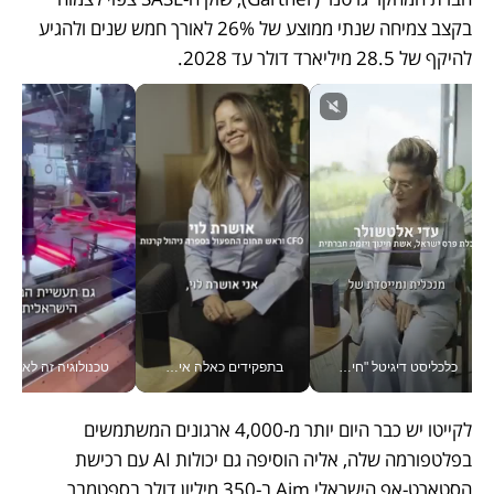
בקצב צמיחה שנתי ממוצע של 26% לאורך חמש שנים ולהגיע 
להיקף של 28.5 מיליארד דולר עד 2028.
כלכליסט דיגיטל "חינוך הוא המשימה של החיים שלי"_v
בתפקידים כאלה אי אפשר לחכות: אושרת לוי מניעה השקעות ענק מהטלפון_v
טכנולוגיה זה לא רק בהייטק: גם תעשיי
לקייטו יש כבר היום יותר מ-4,000 ארגונים המשתמשים 
בפלטפורמה שלה, אליה הוסיפה גם יכולות AI עם רכישת 
הסטארט-אפ הישראלי Aim ב-350 מיליון דולר בספטמבר 