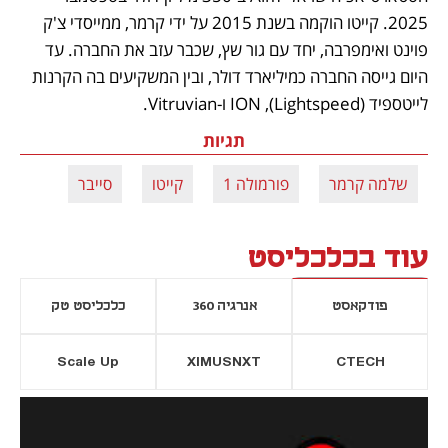
2025. קייטו הוקמה בשנת 2015 על ידי קרמר, ממייסדי צ'ק 
פוינט ואימפרבה, יחד עם גור שץ, שכבר עזב את החברה. עד 
היום גייסה החברה כמיליארד דולר, ובין המשקיעים בה הקרנות 
לייטספיד (Lightspeed), ION ו-Vitruvian.
תגיות
שלמה קרמר
פורמולה 1
קייטו
סייבר
עוד בכלכליסט
פודקאסט
אנרגיה 360
כלכליסט טק
Scale Up
XIMUSNXT
CTECH
יסייה חדשה
נפתח בכרטיסייה חדשה