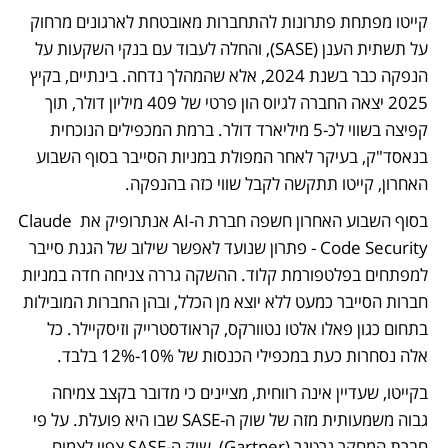
קייטו מפתחת פתרונות להתחברות מאובטחת לארגונים מרחוק 
על תשתית הענן (SASE), והחלה לעבוד עם בנקי השקעות על 
הנפקה כבר בשנת 2024, אלא שהמהלך נדחה. בינתיים, בקיץ 
2025 יצאה החברה לגיוס הון פרטי של 409 מיליון דולר, תוך 
קפיצה בשווי לכ-5 מיליארד דולר. ברמת המכפילים הנוכחית 
בנאסד"ק, בעיקר לאחר המפולת במניות הסייבר בסוף השבוע 
האחרון, קייטו תתקשה לקבל שווי כזה בהנפקה.
בסוף השבוע האחרון חשפה חברת ה-AI אנתרופיק את Claude 
Code Security - פתרון שנועד לאפשר שילוב של הגנת סייבר 
למפתחים בפלטפורמת קלוד. ההשקה גררה צניחה חדה במניות 
חברות הסייבר כמעט ללא יוצא מן הכלל, ובהן החברות המובילות 
בתחום כגון פאלו אלטו נטוורקס, קראודסטרייק וזיסקיילר. כל 
אלה נסחרות כעת במכפילי הכנסות של 10%-12% בלבד.
בקייטו, שעדיין אינה רווחית, מציינים כי מדובר בקצב צמיחה 
גבוה משמעותית מזה של שוק ה-SASE שבו היא פועלת. על פי 
חברת המחקר גרטנר (Gartner), שוק ה-SASE צפוי לצמוח 