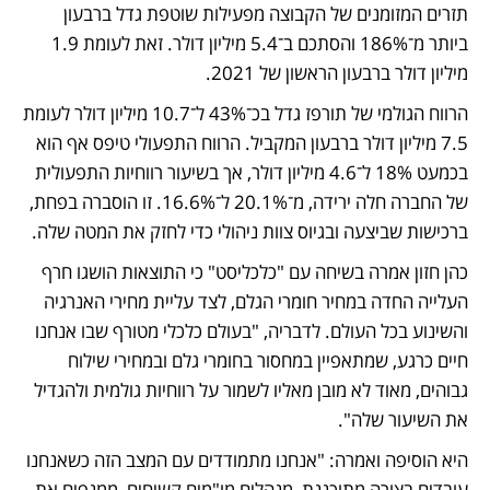
תזרים המזומנים של הקבוצה מפעילות שוטפת גדל ברבעון 
ביותר מ־186% והסתכם ב־5.4 מיליון דולר. זאת לעומת 1.9 
מיליון דולר ברבעון הראשון של 2021.
הרווח הגולמי של תורפז גדל בכ־43% ל־10.7 מיליון דולר לעומת 
7.5 מיליון דולר ברבעון המקביל. הרווח התפעולי טיפס אף הוא 
בכמעט 18% ל־4.6 מיליון דולר, אך בשיעור רווחיות התפעולית 
של החברה חלה ירידה, מ־20.1% ל־16.6%. זו הוסברה בפחת, 
ברכישות שביצעה ובגיוס צוות ניהולי כדי לחזק את המטה שלה.
כהן חזון אמרה בשיחה עם "כלכליסט" כי התוצאות הושגו חרף 
העלייה החדה במחיר חומרי הגלם, לצד עליית מחירי האנרגיה 
והשינוע בכל העולם. לדבריה, "בעולם כלכלי מטורף שבו אנחנו 
חיים כרגע, שמתאפיין במחסור בחומרי גלם ובמחירי שילוח 
גבוהים, מאוד לא מובן מאליו לשמור על רווחיות גולמית ולהגדיל 
את השיעור שלה".
היא הוסיפה ואמרה: "אנחנו מתמודדים עם המצב הזה כשאנחנו 
עובדים בצורה מתוכננת, מנהלים מו"מים קשיחים, ממנפים את 