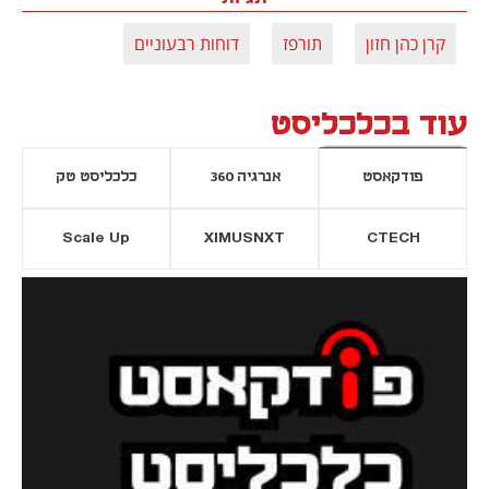
קרן כהן חזון
תורפז
דוחות רבעוניים
עוד בכלכליסט
פודקאסט
אנרגיה 360
כלכליסט טק
Scale Up
XIMUSNXT
CTECH
יסייה חדשה
נפתח בכרטיסייה חדשה