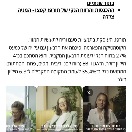
בתוך שנתיים
ההכנסות והרווח הנקי של תורפז קפצו ‑ המניה 
צללה 
תורפז, העוסקת בתמציות טעם וריח לתעשיות המזון, 
הקוסמטיקה והפארמה, סיכמה את הרבעון עם עלייה של כמעט 
27% ברווח הנקי לעומת הרבעון המקביל, והוא הסתכם בכ־4 
מיליון דולר. ה־EBITDA (רווח לפני ריבית, מסים, פחת והפחתות) 
המתואם גדל ב־35.4% לעומת התקופה המקבילה ל־6.3 מיליון 
דולר.