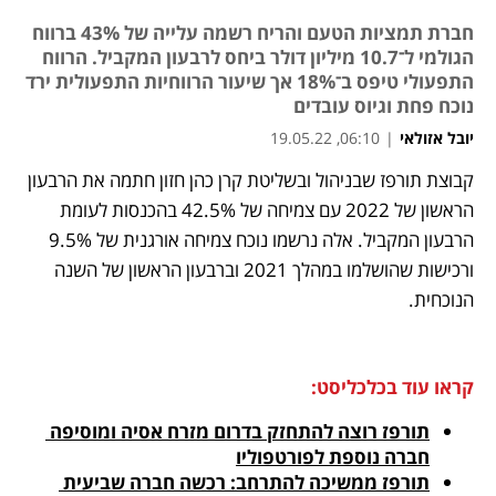
חברת תמציות הטעם והריח רשמה עלייה של 43% ברווח
הגולמי ל־10.7 מיליון דולר ביחס לרבעון המקביל. הרווח
התפעולי טיפס ב־18% אך שיעור הרווחיות התפעולית ירד
נוכח פחת וגיוס עובדים
יובל אזולאי
|
06:10, 19.05.22
קבוצת תורפז שבניהול ובשליטת קרן כהן חזון חתמה את הרבעון 
נפתח בכרטיסייה חדשה
נפתח בכרטיסייה חדשה
נפתח בכרטיסייה חדשה
הראשון של 2022 עם צמיחה של 42.5% בהכנסות לעומת 
הרבעון המקביל. אלה נרשמו נוכח צמיחה אורגנית של 9.5% 
ורכישות שהושלמו במהלך 2021 וברבעון הראשון של השנה 
הנוכחית.
קראו עוד בכלכליסט:
תורפז רוצה להתחזק בדרום מזרח אסיה ומוסיפה 
חברה נוספת לפורטפוליו
תורפז ממשיכה להתרחב: רכשה חברה שביעית 