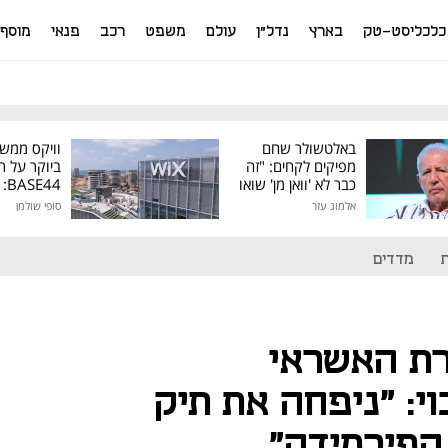
כלכליסט-טק
בארץ
נדל"ן
עולם
משפט
רכב
פנאי
מוסף
באלטשולר שחם
וויקס ממש
מפיקים לקחים: "זה
ביוקר על ר
כבר לא 'וואן מן' שואו
44
של גילעד"
אלמוג עזר
סופי שולמן
מיליון דולר
מדדים
רת האשראי
י: "ניפחה את תיק
הפירמידה"