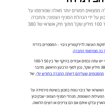
לה ממצאים חמורים יותר מאלה שפורסמו על
וון על ידי הנהלת הסניף הצפוני; והחברה
צברה נכסים אבודים בהיקף של עד 100 מיליון שקל מתוך תיק אשראי של 380
טיוטת דו"ח החקירה לבדיקת נכסי גיבוי אחזקות הוגשה לדירקטוריון גיבוי  - המספרים בדו"ח 
כה מפרסומי החברה
. 
לפי הטיוטה, לחברת האשראי החוץ בנקאי יש עתה נכסים אבודים בהיקף של בין 50 ל-100 
מיליון שקל, מתוך תיק אשראי הנאמד ב-380 מיליון שקל, נכון לסוף הרבעון הראשון. מדובר 
מהסכומים שעליהם דיווחה החברה בחודש יולי
, של 
הטיוטה אף מצביעה על כך שלכאורה תיק האשראי של גיבוי נופח במכוון בשיטת פירמידה על 
ידי הנהלת הסניף הצפוני שלה.  במסגרת הפעילות השוטפת, מנהלי הסניף הצפוני שבקיבוץ 
מזרע פנו אקטיבית לגורמים שונים בצפון הארץ ובדקו איתם אם הם צריכים או רוצים הלוואה. 