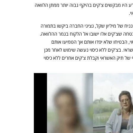
אם התשובה היתה חיובית, נציגי סניף מזרע היו מבקשים צ'קים בהיקף גבוה יותר ממתן הלוואה 
. 
כך פעל המנגנון: אם לקוח ביקש הלוואה, נניח של מיליון שקל, נציגי החברה ביקשו בתמורה 
צ'קים של 10 מיליון שקל כערובה, תוך הבטחה שצ'קים אלו ישובו אל הלקוח בגמר ההלוואה. 
הנציגים שהבינו שמדובר בצ'קים ללא כיסוי, הבטיחו שלא יפדו אותם אך הטמיעו אותם 
במערכות החברה כדי להגדיל את תיק האשראי. בצ'קים ללא כיסוי נעשה שימוש לאחר מכן 
כערובה למתן הלוואות נוספות וניפוח נוסף של תיק האשראי וקבלת צ'קים אחרים ללא כיסוי 