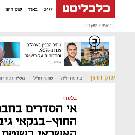
24/7
באזז
שוק ההון
דף הבית
שוק ההון
מחיר הבניין בארה"ב
צנח ב-90%,
כלכליסט
דיגיטל
והחלומות על תשואה
גבוהה התנפצו
אלמוג עזר
שוק ההון
בורסת ת"א
שווקי חו"ל
מט"ח וסחורות
בלעדי
אי הסדרים בחב
החוץ-בנקאי גיבו
האשראי בשיטת 