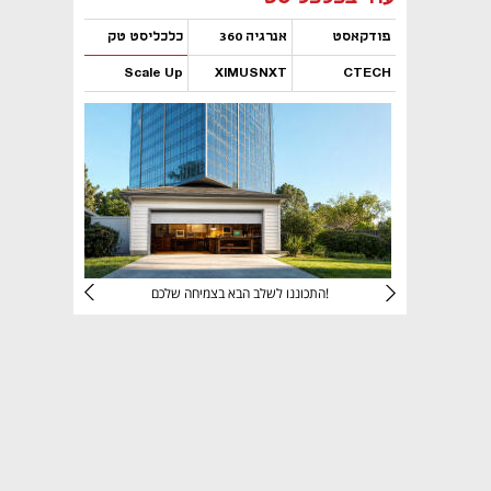
פודקאסט
אנרגיה 360
כלכליסט טק
Scale Up
XIMUSNXT
CTECH
נפתח בכרטיסייה חדשה
נפתח בכרטיסייה חדשה
נפתח בכרטיסייה חדשה
נפתח בכרטיסייה חדשה
יניהם
התכוננו לשלב הבא בצמיחה שלכם!