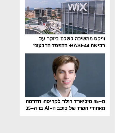
וויקס ממשיכה לשלם ביוקר על
רכישת BASE44: ההפסד הרבעוני
זינק ל-76 מיליון דולר
מ-45 מיליארד דולר לקריסה: הדרמה
מאחורי הקרן של כוכב ה-AI בן ה-25