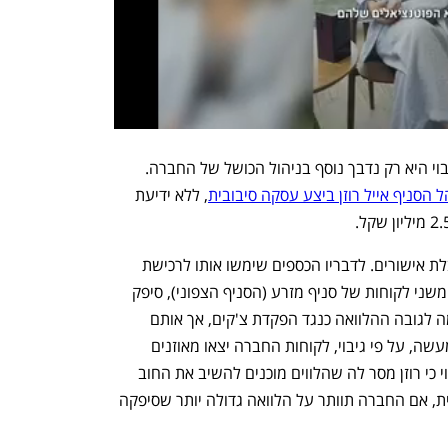
פרקטיקת הפירמידה בסניף הצפוני של גיבוי היא רק נדבך נוסף בניהול הכושל של החברה. 
ל הסניף אייל רוזן ביצע עסקה סיבובית
, ללא ידיעת 
רוזן נטל כספים מהחברה ללא דיווח או קבלת אישורים. לדבריו הכספים שימשו אותו לרכישת 
מניות של החברה. רוזן, שלווה את הסכום משני לקוחות של סניף מזרע (הסניף הצפוני), סיפק 
להם בתמורה להלוואה אשראי בהיקף דומה לגובה ההלוואה כנגד הפקדת צ'קים, אך אותם 
צ'קים כבר אינם נמצאים בחברה. כך שלמעשה, על פי גיבוי, לקוחות החברה יצאו מאוזנים 
כאשר ההון נותר אצל רוזן. עוד טוענת גיבוי כי רוזן מסר לה שהלווים מוכנים להשיב את החוב 
שלהם לחברה כתוצאה מהעסקה הסיבובית, אם החברה תוותר על הלוואה גדולה יותר שסיפקה 