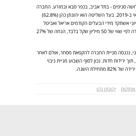
גיבוי היא חברת אשראי חוץ בנקאי עם שלושה סניפים - בתל אביב, בכפר סבא ובמזרע. החברה 
הגיעה לשוק ההון עם מיזוגה לשלד בורסאי ב-2019. בעל השליטה הוא יהונתן כהן (62.8%) 
,חתם הנפקות שרכש את החברה בחודש יוני אשתקד מידי הבעלים הקודמים אריאל ואביטל 
פרדו. הצמד מכר לכהן 54% ממניות החברה לפי שווי של 50 מיליון שקל בלבד, הנחה של 27% 
עם ההכרה בבעיות החברה בסוף חודש יוני, נכנסה מניית החברה להקפאת מסחר, אולם לאחר 
מספר ימים בודדים שבה להיסחר בבורסה, תוך ירידות חדות. נכון לסוף השבוע מניית גיבוי 
 אחזקות
יהונתן כהן