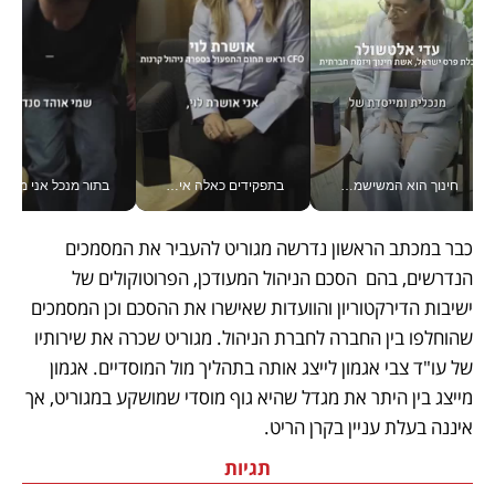
חינוך הוא המשישמה של החיים שלי - V
בתפקידים כאלה אי אפשר לחכות: אושרת לוי מניעה השקעות ענק מהטלפון_v
בתור מנכל אני מקבל מאות הח
כבר במכתב הראשון נדרשה מגוריט להעביר את המסמכים 
הנדרשים, בהם  הסכם הניהול המעודכן, הפרוטוקולים של 
ישיבות הדירקטוריון והוועדות שאישרו את ההסכם וכן המסמכים 
שהוחלפו בין החברה לחברת הניהול. מגוריט שכרה את שירותיו 
של עו"ד צבי אגמון לייצג אותה בתהליך מול המוסדיים. אגמון 
מייצג בין היתר את מגדל שהיא גוף מוסדי שמושקע במגוריט, אך 
איננה בעלת עניין בקרן הריט.
תגיות