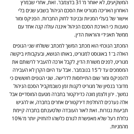
המשקיעים, לא יאוחר מ־31 בדצמבר. זאת, אחרי שבמרץ 
האחרון האריכה מגוריט את הסכם הניהול בשבע שנים בלי 
אישור של בעלי המניות ובניגוד לחוק החברות. הפניקס ומור 
טוענות כי הארכת הסכם הניהול איננה עולה קנה אחד עם 
ממשל תאגידי והוראות הדין. 
המכתב הנוכחי הוא מכתב המשך למכתב ששלחו שני הגופים 
האלה ב־1 באוגוסט למגוריט, באותו הנושא, ובעקבותיו ביקשה 
מגוריט, לפנים משורת הדין, לקבל ארכה להעביר לרשותם את 
המסמכים עד ל־15 בנובמבר. אבל עד היום הקרן לא העבירה 
להפניקס ומור שום התייחסות לדרישה. שני הגופים חוששים כי 
מדובר בנסיון של מגוריט לקנות זמן כשבמקביל הסכם הניהול 
נמשך. ירון זלצמן מונה כדירקטור בחברה מטעם המוסדיים אבל 
אלה נערכים להחלפת דירקטורים אחרים בחברה, או להגיש 
תביעות נגזרות. זאת לאור העובדה שלטענתם בחברה קיימת 
גלולת רעל שלא מאפשרת לגורם כלשהו להחזיק יותר מ־10% 
מהמניות.