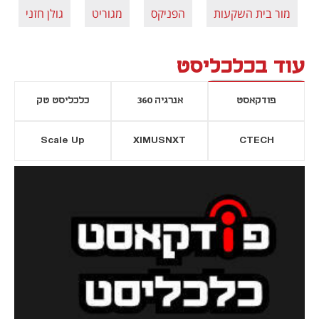
מור בית השקעות
הפניקס
מגוריט
גולן חזני
עוד בכלכליסט
פודקאסט
אנרגיה 360
כלכליסט טק
Scale Up
XIMUSNXT
CTECH
יסייה חדשה
נפתח בכרטיסייה חדשה